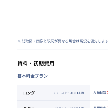
※ 間取図・画像と現況が異なる場合は現況を優先しま
賃料・初期費用
基本料金プラン
ロング
月額目安
210
日
以上～
365
日
未満
▼
ロン
月額賃料
月額目安