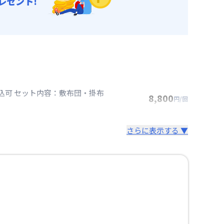
レゼント!
込可 セット内容：敷布団・掛布
8,800
円/回
さらに表示する ▼