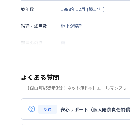
1998年12月
(築
27
年)
築年数
地上9階建
階建・総戸数
南
部屋の向き
広島電鉄本線
銀山町駅
徒歩
3
分
交通
東海道・山陽新幹線
広島駅
徒歩
よくある質問
なし
駐車場
「【銀山町駅徒歩3分！ネット無料✨】エールマンスリ
2026年7月24日
情報更新日
安心サポート（個人賠償責任補償
契約
はい。安心サポートへの加入は必須となり