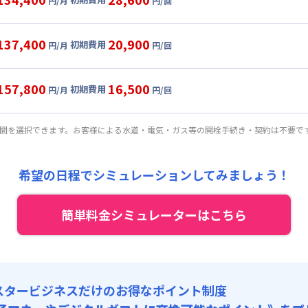
円/月
円/回
,000円/月 (3,300円/日)
ル
利用時の料金詳細
:
24,000円/月 (800円/日) (税抜)
目安(30日利用)
137,400
20,900
初期費用
:
37,000円/回 (税抜)
円/月
円/回
2,000円/月 (3,400円/日)
ート
利用時の料金詳細
 :
:
24,000円/月 (800円/日) (税抜)
目安(30日利用)
:
6,000円/月 (200円/日)
157,800
16,500
初期費用
:
23,000円/回 (税抜)
円/月
円/回
5,000円/月 (3,500円/日)
パーショート
利用時の料金詳細
 :
:
24,000円/月 (800円/日) (税抜)
: 3,000円/回 (税抜)
目安(30日利用)
:
6,000円/月 (200円/日)
期間を選択できます。お客様による水道・電気・ガス等の開栓手続き・契約は不要で
:
16,000円/回 (税抜)
4,000円/月 (3,800円/日) (税抜)
 :
:
24,000円/月 (800円/日) (税抜)
: 3,000円/回 (税抜)
:
6,000円/月 (200円/日)
希望の日程でシミュレーションしてみましょう！
:
12,000円/回 (税抜)
 :
: 3,000円/回 (税抜)
簡単料金シミュレーターはこちら
:
6,000円/月 (200円/日)
: 3,000円/回 (税抜)
スタービジネスだけのお得なポイント制度