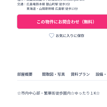
交通：
広島電鉄本線
銀山町駅
徒歩
3
分
東海道・山陽新幹線
広島駅
徒歩
13
分
この物件にお問合わせ（無料）
お気に入りに保存
部屋概要
間取図・写真
賃料プラン
設備・
☆市内中心部・繁華街徒歩圏内☆ゆったり１K☆