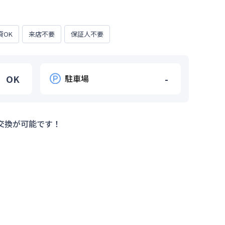
貸OK
来店不要
保証人不要
OK
駐車場
-
交換が可能です！