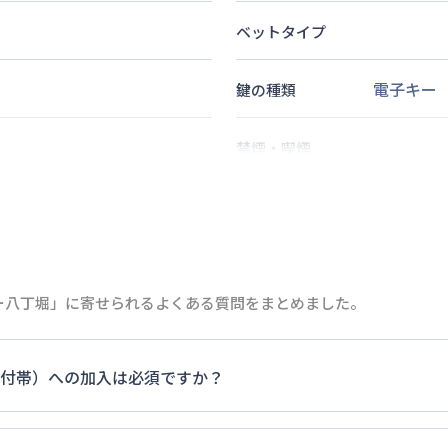
ベットタイプ
電子キー
鍵の種類
禁煙・喫煙
2
名
定員
13
分
情報更新日
次回更新日
ー八丁堀」に寄せられるよくある質問をまとめました。
付帯）への加入は必須ですか？
ます。料金プランでは清掃料欄に期間によって設定されている