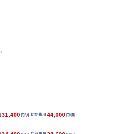
す。
131,400
44,000
初期費用
円/月
円/回
グ
利用時の料金詳細
目安(30日利用)
134,400
28,600
初期費用