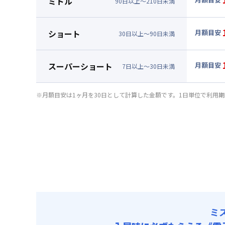
ミドル
90
日
以上～
210
日
未満
賃料 :
99
▼
ミド
光熱費他 
月額賃料
ショート
月額目安
清掃料他 
30
日
以上～
90
日
未満
賃料 :
10
▼
ショ
その他費用
光熱費他 
月額賃料
管理費
スーパーショート
月額目安
清掃料他 
7
日
以上～
30
日
未満
初期費用
賃料 :
10
▼
スー
その他費用
光熱費他 
事務手数料 
月額賃料
管理費
※月額目安は1ヶ月を30日として計算した金額です。1日単位で利用
清掃料他 
初期費用
賃料 :
11
その他費用
光熱費他 
事務手数料 
管理費
清掃料他 
初期費用
その他費用
事務手数料 
管理費
初期費用
事務手数料 
ミ