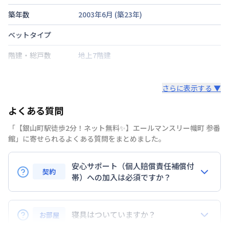
築年数
2003年6月
(築
23
年)
ベットタイプ
階建・総戸数
地上7階建
鍵の種類
電子キー
さらに表示する ▼
部屋の向き
西
よくある質問
禁煙・喫煙
「【銀山町駅徒歩2分！ネット無料✨】エールマンスリー幟町 参番
広島電鉄本線
銀山町駅
徒歩
2
分
館」に寄せられるよくある質問をまとめました。
交通
山陽本線
広島駅
徒歩
13
分
安心サポート（個人賠償責任補償付
定員
2
名
契約
帯）への加入は必須ですか？
駐車場
なし
はい。安心サポートへの加入は必須となります。料金
次回更新日
情報更新日より14日以内
プランでは清掃料欄に期間によって設定されている費
寝具はついていますか？
お部屋
用が含まれて表示されています。
情報更新日
2026年7月24日