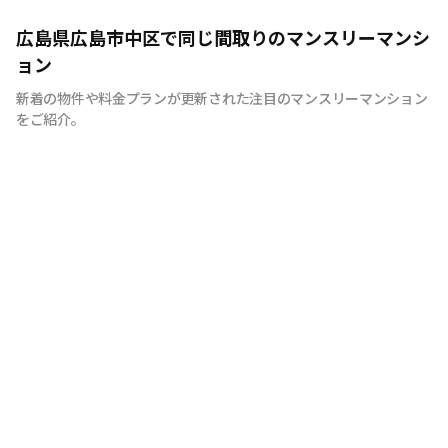
広島のマンスリーマンション“エールマンスリー広島”は、
広島県広島市中区で同じ間取りのマンスリーマンシ
中国地方で管理物件戸数 NO.1の良和ハウスが運営展開す
ョン
るマンスリーマンションです。 豊富な物件の中から厳選
新着の物件や料金プランが更新された注目のマンスリーマンション
したお部屋にお洒落な家具や質のよい家電を装備。 イン
をご紹介。
テリアやサービスにも拘った地元密着企業ならではの柔軟
な対応とおもてなしをご用意しています。 広島への出
張・研修、観光、新居へ引っ越しまでの仮住まいなど、
様々な利用が可能です。 エールマンスリー広島は今まで
のマンスリーマンションにない、ワンランク上の生活空間
をご提供します。 一時的に住むのはなく、短期間でも快
適に暮らせるお部屋造り。 それがエールマンスリー広島
です。