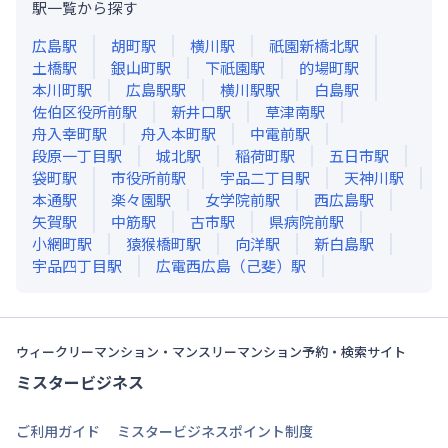
駅一覧から探す
広島
駅
胡町
駅
横川
駅
祇園新橋北
駅
土橋
駅
銀山町
駅
下祇園
駅
的場町
駅
本川町
駅
広島駅
駅
横川駅
駅
白島
駅
佐伯区役所前
駅
新井口
駅
草津南
駅
舟入幸町
駅
舟入本町
駅
中電前
駅
段原一丁目
駅
城北
駅
稲荷町
駅
五日市
駅
袋町
駅
市役所前
駅
宇品二丁目
駅
天神川
駅
本通
駅
楽々園
駅
女学院前
駅
西広島
駅
矢賀
駅
中筋
駅
古市
駅
県病院前
駅
小網町
駅
猿猴橋町
駅
向洋
駅
新白島
駅
宇品四丁目
駅
広電西広島（己斐）
駅
ウィークリーマンション・マンスリーマンション予約・検索サイト
ミスタービジネス
ご利用ガイド
ミスタービジネスポイント制度