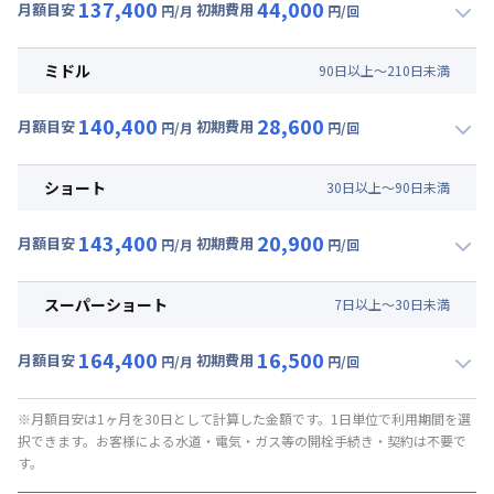
137,400
44,000
月額目安
初期費用
円/月
円/回
▼
ロング
利用時の料金詳細
月額賃料目安(30日利用)
ミドル
90
日
以上～
210
日
未満
賃料 :
105,000円/月 (3,500円/日)
140,400
28,600
光熱費他 :
24,000円/月 (800円/日) (税抜)
月額目安
初期費用
円/月
円/回
▼
ミドル
利用時の料金詳細
清掃料他 :
37,000円/回 (税抜)
月額賃料目安(30日利用)
その他費用 :
ショート
30
日
以上～
90
日
未満
管理費
:
6,000円/月 (200円/日)
賃料 :
108,000円/月 (3,600円/日)
初期費用
143,400
20,900
光熱費他 :
24,000円/月 (800円/日) (税抜)
月額目安
初期費用
円/月
円/回
事務手数料 : 3,000円/回 (税抜)
▼
ショート
利用時の料金詳細
清掃料他 :
23,000円/回 (税抜)
月額賃料目安(30日利用)
その他費用 :
スーパーショート
7
日
以上～
30
日
未満
管理費
:
6,000円/月 (200円/日)
賃料 :
111,000円/月 (3,700円/日)
初期費用
164,400
16,500
光熱費他 :
24,000円/月 (800円/日) (税抜)
月額目安
初期費用
円/月
円/回
事務手数料 : 3,000円/回 (税抜)
▼
スーパーショート
利用時の料金詳細
清掃料他 :
16,000円/回 (税抜)
月額賃料目安(30日利用)
その他費用 :
※月額目安は1ヶ月を30日として計算した金額です。1日単位で利用期間を選
択できます。お客様による水道・電気・ガス等の開栓手続き・契約は不要で
管理費
:
6,000円/月 (200円/日)
賃料 :
120,000円/月 (4,000円/日) (税抜)
す。
初期費用
光熱費他 :
24,000円/月 (800円/日) (税抜)