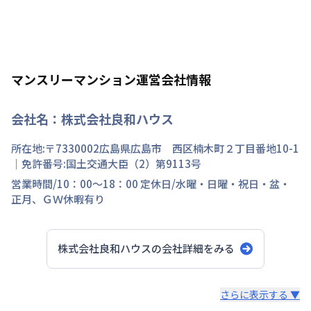
マンスリーマンション運営会社情報
会社名：
株式会社良和ハウス
所在地:〒
7330002
広島県
広島市 西区
楠木町
２丁目
番地
10-1
｜免許番号:
国土交通大臣（2）第9113号
営業時間/
10：00～18：00
定休日/
水曜・日曜・祝日・盆・
正月、ＧＷ休暇有り
株式会社良和ハウス
の会社詳細をみる
スタッフからのコメント
さらに表示する ▼