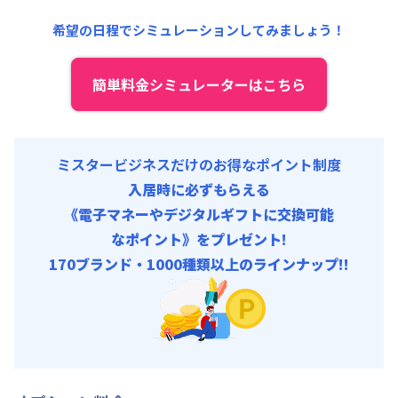
事務手数料 : 3,000円/回 (税抜)
清掃料他 :
12,000円/回 (税抜)
希望の日程でシミュレーションしてみましょう！
その他費用 :
管理費
:
6,000円/月 (200円/日)
初期費用
簡単料金シミュレーターはこちら
事務手数料 : 3,000円/回 (税抜)
ミスタービジネスだけのお得なポイント制度
入居時に必ずもらえる
《電子マネーやデジタルギフトに交換可能
なポイント》をプレゼント!
170ブランド・1000種類以上のラインナップ!!