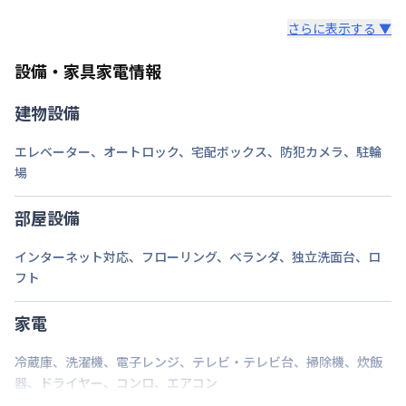
レンタル寝具3点セットは、希望された場合のみ業者
ロング（210日〜365日未満）：7,700円/回
さらに表示する ▼
様からご提供となります。
ミドル（90日〜210日未満）：3,300円/回
セット内容：敷布団・掛布団・枕 各カバー付き（通
ショート（30日〜90日未満）：2,200円/回
設備・家具家電情報
年用）8,800円（初回）
スーパーショート（7日〜30日未満）：1,100円/回
建物設備
ご自身でご用意いただき持ち込みも可能です。
エレベーター
、
オートロック
、
宅配ボックス
、
防犯カメラ
、
駐輪
場
部屋設備
インターネット対応
、
フローリング
、
ベランダ
、
独立洗面台
、
ロ
フト
家電
冷蔵庫
、
洗濯機
、
電子レンジ
、
テレビ・テレビ台
、
掃除機
、
炊飯
器
、
ドライヤー
、
コンロ
、
エアコン