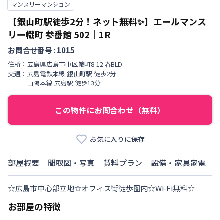
マンスリーマンション
【銀山町駅徒歩2分！ネット無料✨】エールマンス
リー幟町 参番館
502
｜
1R
お問合せ番号 :
1015
住所：
広島県
広島市中区
幟町
8-12 春BLD
交通：
広島電鉄本線
銀山町駅
徒歩
2
分
山陽本線
広島駅
徒歩
13
分
この物件にお問合わせ（無料）
お気に入りに保存
部屋概要
間取図・写真
賃料プラン
設備・家具家電
☆広島市中心部立地☆オフィス街徒歩圏内☆Wi-Fi無料☆
お部屋の特徴