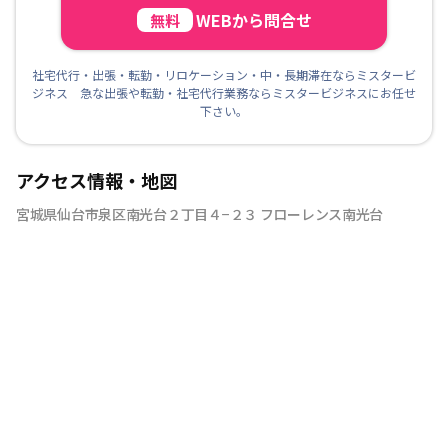
WEBから問合せ
無料
社宅代行・出張・転勤・リロケーション・中・長期滞在ならミスタービ
ジネス 急な出張や転勤・社宅代行業務ならミスタービジネスにお任せ
下さい。
アクセス情報・地図
宮城県仙台市泉区南光台２丁目４−２３ フローレンス南光台