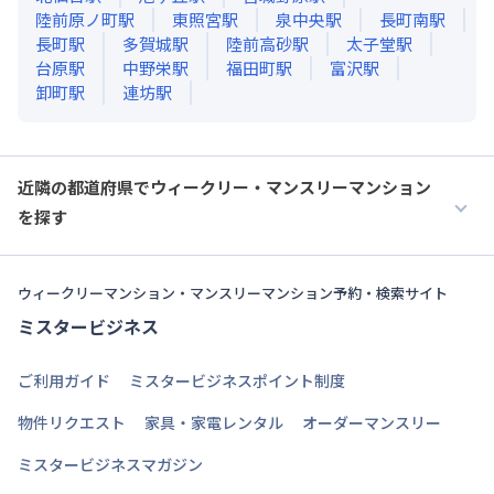
陸前原ノ町
駅
東照宮
駅
泉中央
駅
長町南
駅
長町
駅
多賀城
駅
陸前高砂
駅
太子堂
駅
台原
駅
中野栄
駅
福田町
駅
富沢
駅
卸町
駅
連坊
駅
近隣の都道府県でウィークリー・マンスリーマンション
を探す
ウィークリーマンション・マンスリーマンション予約・検索サイト
ミスタービジネス
ご利用ガイド
ミスタービジネスポイント制度
物件リクエスト
家具・家電レンタル
オーダーマンスリー
ミスタービジネスマガジン