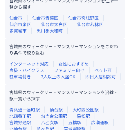
宮城県のウィークリー・マンスリーマンションを住所一
覧から探す
仙台市
仙台市青葉区
仙台市宮城野区
仙台市泉区
仙台市太白区
仙台市若林区
多賀城市
黒川郡大和町
宮城県のウィークリー・マンスリーマンションをこだわ
り条件で絞り込む
インターネット対応
女性におすすめ
高級・ハイクラス
ファミリー向け
ペット可
駐車場付き
2人以上の入居OK
即日入居相談可
宮城県のウィークリー・マンスリーマンションを沿線・
駅一覧から探す
青葉通一番町
駅
仙台
駅
大町西公園
駅
北四番丁
駅
勾当台公園
駅
黒松
駅
宮城野通
駅
八乙女
駅
五橋
駅
広瀬通
駅
北仙台
駅
旭ヶ丘
駅
宮城野原
駅