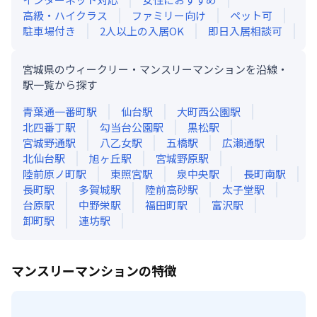
高級・ハイクラス
ファミリー向け
ペット可
駐車場付き
2人以上の入居OK
即日入居相談可
宮城県のウィークリー・マンスリーマンションを沿線・
駅一覧から探す
青葉通一番町
駅
仙台
駅
大町西公園
駅
北四番丁
駅
勾当台公園
駅
黒松
駅
宮城野通
駅
八乙女
駅
五橋
駅
広瀬通
駅
北仙台
駅
旭ヶ丘
駅
宮城野原
駅
陸前原ノ町
駅
東照宮
駅
泉中央
駅
長町南
駅
長町
駅
多賀城
駅
陸前高砂
駅
太子堂
駅
台原
駅
中野栄
駅
福田町
駅
富沢
駅
卸町
駅
連坊
駅
マンスリーマンションの特徴