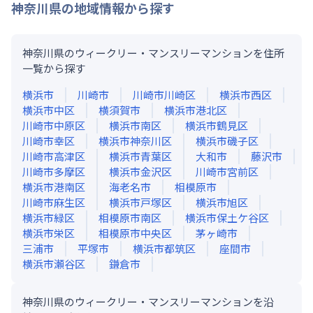
神奈川県
の地域情報から探す
神奈川県のウィークリー・マンスリーマンションを住所
一覧から探す
横浜市
川崎市
川崎市川崎区
横浜市西区
横浜市中区
横須賀市
横浜市港北区
川崎市中原区
横浜市南区
横浜市鶴見区
川崎市幸区
横浜市神奈川区
横浜市磯子区
川崎市高津区
横浜市青葉区
大和市
藤沢市
川崎市多摩区
横浜市金沢区
川崎市宮前区
横浜市港南区
海老名市
相模原市
川崎市麻生区
横浜市戸塚区
横浜市旭区
横浜市緑区
相模原市南区
横浜市保土ケ谷区
横浜市栄区
相模原市中央区
茅ヶ崎市
三浦市
平塚市
横浜市都筑区
座間市
横浜市瀬谷区
鎌倉市
神奈川県のウィークリー・マンスリーマンションを沿