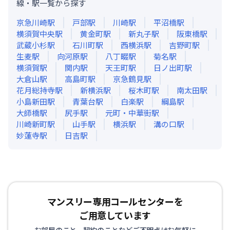
線・駅一覧から探す
京急川崎
駅
戸部
駅
川崎
駅
平沼橋
駅
横須賀中央
駅
黄金町
駅
新丸子
駅
阪東橋
駅
武蔵小杉
駅
石川町
駅
西横浜
駅
吉野町
駅
生麦
駅
向河原
駅
八丁畷
駅
菊名
駅
横須賀
駅
関内
駅
天王町
駅
日ノ出町
駅
大倉山
駅
高島町
駅
京急鶴見
駅
花月総持寺
駅
新横浜
駅
桜木町
駅
南太田
駅
小島新田
駅
青葉台
駅
白楽
駅
綱島
駅
大師橋
駅
尻手
駅
元町・中華街
駅
川崎新町
駅
山手
駅
横浜
駅
溝の口
駅
妙蓮寺
駅
日吉
駅
マンスリー専用コールセンターを
ご用意しています
お部屋のこと、契約のことなどご不明点はお気軽に