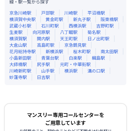
線・駅一覧から探す
京急川崎
駅
戸部
駅
川崎
駅
平沼橋
駅
横須賀中央
駅
黄金町
駅
新丸子
駅
阪東橋
駅
武蔵小杉
駅
石川町
駅
西横浜
駅
吉野町
駅
生麦
駅
向河原
駅
八丁畷
駅
菊名
駅
横須賀
駅
関内
駅
天王町
駅
日ノ出町
駅
大倉山
駅
高島町
駅
京急鶴見
駅
花月総持寺
駅
新横浜
駅
桜木町
駅
南太田
駅
小島新田
駅
青葉台
駅
白楽
駅
綱島
駅
大師橋
駅
尻手
駅
元町・中華街
駅
川崎新町
駅
山手
駅
横浜
駅
溝の口
駅
妙蓮寺
駅
日吉
駅
マンスリー専用コールセンターを
ご用意しています
お部屋のこと、契約のことなどご不明点はお気軽に