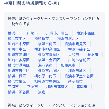
神奈川県
の地域情報から探す
神奈川県のウィークリー・マンスリーマンションを住所
一覧から探す
横浜市
川崎市
川崎市川崎区
横浜市西区
横浜市中区
横須賀市
横浜市港北区
川崎市中原区
横浜市南区
横浜市鶴見区
川崎市幸区
横浜市神奈川区
横浜市磯子区
川崎市高津区
横浜市青葉区
大和市
藤沢市
川崎市多摩区
横浜市金沢区
川崎市宮前区
横浜市港南区
海老名市
相模原市
川崎市麻生区
横浜市戸塚区
横浜市旭区
横浜市緑区
相模原市南区
横浜市保土ケ谷区
横浜市栄区
相模原市中央区
茅ヶ崎市
三浦市
平塚市
横浜市都筑区
座間市
横浜市瀬谷区
鎌倉市
神奈川県のウィークリー・マンスリーマンションを沿