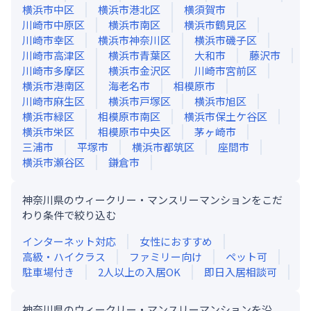
横浜市中区
横浜市港北区
横須賀市
川崎市中原区
横浜市南区
横浜市鶴見区
川崎市幸区
横浜市神奈川区
横浜市磯子区
川崎市高津区
横浜市青葉区
大和市
藤沢市
川崎市多摩区
横浜市金沢区
川崎市宮前区
横浜市港南区
海老名市
相模原市
川崎市麻生区
横浜市戸塚区
横浜市旭区
横浜市緑区
相模原市南区
横浜市保土ケ谷区
横浜市栄区
相模原市中央区
茅ヶ崎市
三浦市
平塚市
横浜市都筑区
座間市
横浜市瀬谷区
鎌倉市
神奈川県のウィークリー・マンスリーマンションをこだ
わり条件で絞り込む
インターネット対応
女性におすすめ
高級・ハイクラス
ファミリー向け
ペット可
駐車場付き
2人以上の入居OK
即日入居相談可
神奈川県のウィークリー・マンスリーマンションを沿