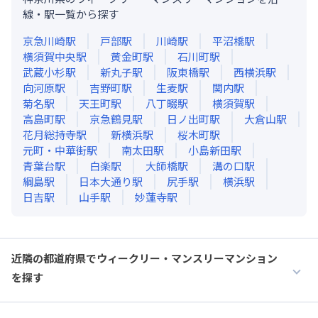
線・駅一覧から探す
京急川崎
駅
戸部
駅
川崎
駅
平沼橋
駅
横須賀中央
駅
黄金町
駅
石川町
駅
武蔵小杉
駅
新丸子
駅
阪東橋
駅
西横浜
駅
向河原
駅
吉野町
駅
生麦
駅
関内
駅
菊名
駅
天王町
駅
八丁畷
駅
横須賀
駅
高島町
駅
京急鶴見
駅
日ノ出町
駅
大倉山
駅
花月総持寺
駅
新横浜
駅
桜木町
駅
元町・中華街
駅
南太田
駅
小島新田
駅
青葉台
駅
白楽
駅
大師橋
駅
溝の口
駅
綱島
駅
日本大通り
駅
尻手
駅
横浜
駅
日吉
駅
山手
駅
妙蓮寺
駅
近隣の都道府県でウィークリー・マンスリーマンション
を探す