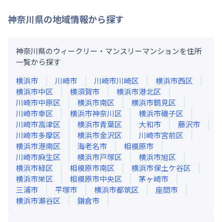
神奈川県
の地域情報から探す
神奈川県のウィークリー・マンスリーマンションを住所
一覧から探す
横浜市
川崎市
川崎市川崎区
横浜市西区
横浜市中区
横須賀市
横浜市港北区
川崎市中原区
横浜市南区
横浜市鶴見区
川崎市幸区
横浜市神奈川区
横浜市磯子区
川崎市高津区
横浜市青葉区
大和市
藤沢市
川崎市多摩区
横浜市金沢区
川崎市宮前区
横浜市港南区
海老名市
相模原市
川崎市麻生区
横浜市戸塚区
横浜市旭区
横浜市緑区
相模原市南区
横浜市保土ケ谷区
横浜市栄区
相模原市中央区
茅ヶ崎市
三浦市
平塚市
横浜市都筑区
座間市
横浜市瀬谷区
鎌倉市