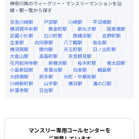
神奈川県のウィークリー・マンスリーマンションを沿
線・駅一覧から探す
京急川崎
駅
戸部
駅
川崎
駅
平沼橋
駅
横須賀中央
駅
黄金町
駅
新丸子
駅
阪東橋
駅
武蔵小杉
駅
石川町
駅
西横浜
駅
吉野町
駅
生麦
駅
向河原
駅
八丁畷
駅
菊名
駅
横須賀
駅
関内
駅
天王町
駅
日ノ出町
駅
大倉山
駅
高島町
駅
京急鶴見
駅
花月総持寺
駅
新横浜
駅
桜木町
駅
南太田
駅
小島新田
駅
青葉台
駅
白楽
駅
綱島
駅
大師橋
駅
尻手
駅
元町・中華街
駅
川崎新町
駅
山手
駅
横浜
駅
溝の口
駅
妙蓮寺
駅
日吉
駅
マンスリー専用コールセンターを
ご用意しています