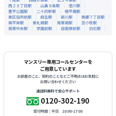
西２８丁目
駅
山鼻９条
駅
澄川
駅
豊平公園
駅
二十四軒
駅
幌平橋
駅
東区役所前
駅
麻生
駅
新川
駅
南郷７丁目
駅
南平岸
駅
東札幌
駅
発寒南
駅
苫小牧
駅
発寒中央
駅
学園前
駅
自衛隊前
駅
白石
駅
マンスリー専用コールセンターを
ご用意しています
お部屋のこと、契約のことなどご不明点はお気軽に
お問い合わせください
通話料無料で安心サポート
0120-302-190
受付時間：平日 10:00-17:00