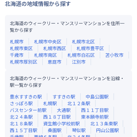
北海道
の地域情報から探す
北海道のウィークリー・マンスリーマンションを住所一
覧から探す
札幌市
札幌市中央区
札幌市北区
札幌市東区
札幌市西区
札幌市豊平区
千歳市
札幌市南区
札幌市白石区
苫小牧市
札幌市厚別区
恵庭市
江別市
北海道のウィークリー・マンスリーマンションを沿線・
駅一覧から探す
豊水すすきの
駅
すすきの
駅
中島公園
駅
さっぽろ
駅
札幌
駅
北１２条
駅
バスセンター前
駅
大通
駅
西１１丁目
駅
北２４条
駅
西１８丁目
駅
東本願寺前
駅
北１８条
駅
資生館小学校前
駅
北１３条東
駅
西１５丁目
駅
桑園
駅
琴似
駅
円山公園
駅
千歳
駅
西線６条
駅
北３４条
駅