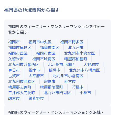
福岡県
の地域情報から探す
福岡県のウィークリー・マンスリーマンションを住所一
覧から探す
福岡市
福岡市中央区
福岡市博多区
福岡市早良区
福岡市南区
北九州市
福岡市西区
福岡市東区
北九州市小倉北区
久留米市
福岡市城南区
糟屋郡粕屋町
北九州市八幡西区
北九州市戸畑区
大野城市
春日市
福津市
飯塚市
北九州市八幡東区
古賀市
太宰府市
北九州市小倉南区
北九州市若松区
宗像市
直方市
糟屋郡志免町
糟屋郡篠栗町
行橋市
三井郡大刀洗町
北九州市門司区
小郡市
朝倉市
筑紫野市
福岡県のウィークリー・マンスリーマンションを沿線・