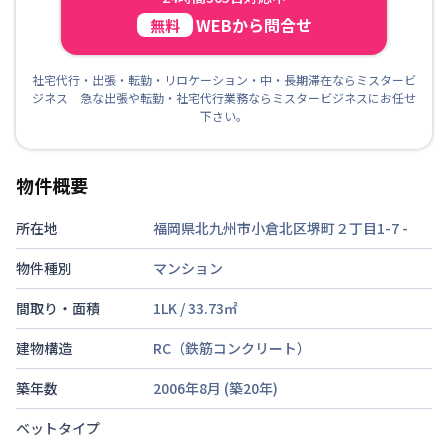
WEBから問合せ
無料
社宅代行・出張・転勤・リロケーション・中・長期滞在ならミスタービ
ジネス 急な出張や転勤・社宅代行業務ならミスタービジネスにお任せ
下さい。
物件概要
所在地
福岡県北九州市小倉北区堺町２丁目1-7
-
物件種別
マンション
間取り・面積
1LK
/
33.73
㎡
建物構造
RC（鉄筋コンクリート）
築年数
2006年8月
(築
20
年)
ベットタイプ