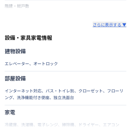
階建・総戸数
鍵の種類
さらに表示する ▼
部屋の向き
設備・家具家電情報
禁煙・喫煙
禁煙
建物設備
北九州高速鉄道
平和通駅
徒歩
5
分
交通
鹿児島本線
小倉駅
徒歩
8
分
エレベーター
、
オートロック
北九州高速鉄道
旦過駅
徒歩
6
分
定員
2
名
部屋設備
駐車場
なし
インターネット対応
、
バス・トイレ別
、
クローゼット
、
フローリ
ング
、
洗浄機能付き便座
、
独立洗面台
次回更新日
情報更新日より14日以内
情報更新日
2026年7月25日
家電
冷蔵庫
、
洗濯機
、
電子レンジ
、
掃除機
、
ドライヤー
、
エアコン