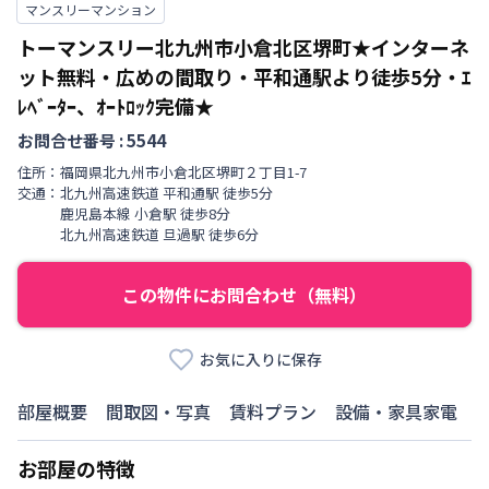
マンスリーマンション
トーマンスリー北九州市小倉北区堺町★インターネ
ット無料・広めの間取り・平和通駅より徒歩5分・ｴ
ﾚﾍﾞｰﾀｰ、ｵｰﾄﾛｯｸ完備★
お問合せ番号 :
5544
住所：
福岡県
北九州市小倉北区
堺町
２丁目
1-7
交通：
北九州高速鉄道
平和通駅
徒歩
5
分
鹿児島本線
小倉駅
徒歩
8
分
北九州高速鉄道
旦過駅
徒歩
6
分
この物件にお問合わせ（無料）
お気に入りに保存
部屋概要
間取図・写真
賃料プラン
設備・家具家電
お部屋の特徴