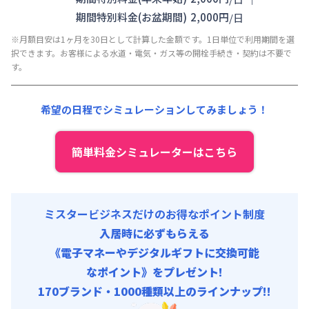
清掃料他 :
10,000円/回 (税抜)
期間特別料金(お盆期間)
2,000
円
/
日
その他費用 :
※月額目安は1ヶ月を30日として計算した金額です。1日単位で利用期間を選
管理費
:
15,000円/月 (500円/日)
択できます。お客様による水道・電気・ガス等の開栓手続き・契約は不要で
す。
希望の日程でシミュレーションしてみましょう！
簡単料金シミュレーターはこちら
ミスタービジネスだけのお得なポイント制度
入居時に必ずもらえる
《電子マネーやデジタルギフトに交換可能
なポイント》をプレゼント!
170ブランド・1000種類以上のラインナップ!!