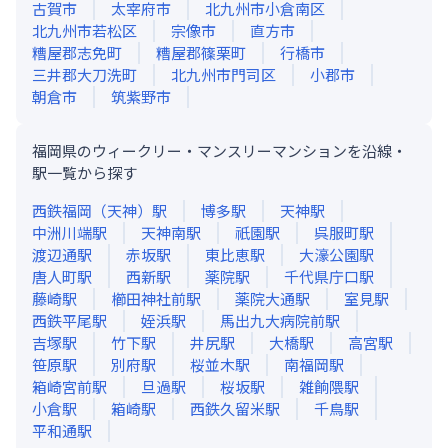
古賀市
太宰府市
北九州市小倉南区
北九州市若松区
宗像市
直方市
糟屋郡志免町
糟屋郡篠栗町
行橋市
三井郡大刀洗町
北九州市門司区
小郡市
朝倉市
筑紫野市
福岡県のウィークリー・マンスリーマンションを沿線・
駅一覧から探す
西鉄福岡（天神）
駅
博多
駅
天神
駅
中洲川端
駅
天神南
駅
祇園
駅
呉服町
駅
渡辺通
駅
赤坂
駅
東比恵
駅
大濠公園
駅
唐人町
駅
西新
駅
薬院
駅
千代県庁口
駅
藤崎
駅
櫛田神社前
駅
薬院大通
駅
室見
駅
西鉄平尾
駅
姪浜
駅
馬出九大病院前
駅
吉塚
駅
竹下
駅
井尻
駅
大橋
駅
高宮
駅
笹原
駅
別府
駅
桜並木
駅
南福岡
駅
箱崎宮前
駅
旦過
駅
桜坂
駅
雑餉隈
駅
小倉
駅
箱崎
駅
西鉄久留米
駅
千鳥
駅
平和通
駅