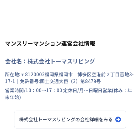
マンスリーマンション運営会社情報
会社名：
株式会社トーマスリビング
所在地:〒
8120002
福岡県
福岡市 博多区
空港前
２丁目
番地
3-
17-1
｜免許番号:
国土交通大臣（3）第8479号
営業時間/
10：00～17：00
定休日/
月～日曜日営業(休み：年
末年始)
株式会社トーマスリビング
の会社詳細をみる