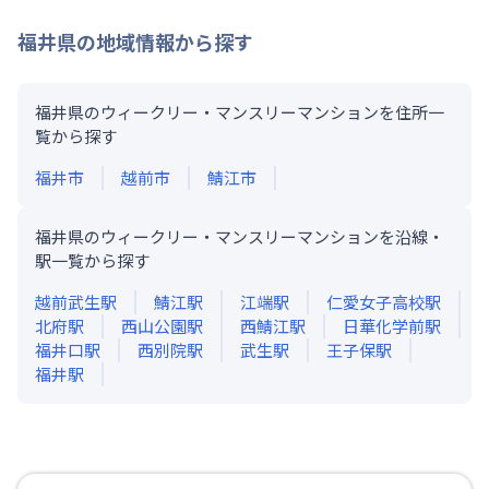
福井県
の地域情報から探す
福井県のウィークリー・マンスリーマンションを住所一
覧から探す
福井市
越前市
鯖江市
福井県のウィークリー・マンスリーマンションを沿線・
駅一覧から探す
越前武生
駅
鯖江
駅
江端
駅
仁愛女子高校
駅
北府
駅
西山公園
駅
西鯖江
駅
日華化学前
駅
福井口
駅
西別院
駅
武生
駅
王子保
駅
福井
駅