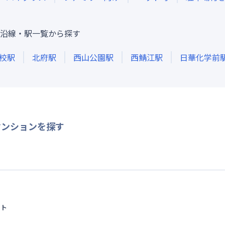
沿線・駅一覧から探す
校
駅
北府
駅
西山公園
駅
西鯖江
駅
日華化学前
マンションを探す
イト