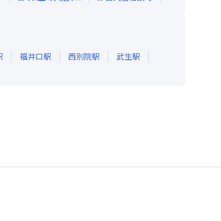
駅
福井口
駅
西別院
駅
武生
駅