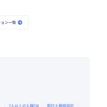
ション一覧
き
2人以上の入居OK
即日入居相談可