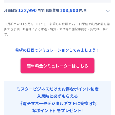
132,990
108,900
月額目安
初期費用
円/月
円/回
▼
月額固定
利用時の料金詳細
月額賃料目安(30日利用)
※月額目安は1ヶ月を30日として計算した金額です。1日単位で利用期間を選
択できます。お客様による水道・電気・ガス等の開栓手続き・契約は不要で
賃料 :
132,990円/月
す。
光熱費他 :
0円/月 (税抜)
清掃料他 :
0円/回 (税抜)
希望の日程でシミュレーションしてみましょう！
初期費用
保証金 : 108,900円/回
簡単料金シミュレーターはこちら
ミスタービジネスだけのお得なポイント制度
入居時に必ずもらえる
《電子マネーやデジタルギフトに交換可能
なポイント》をプレゼント!