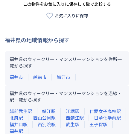
この物件をお気に入りに保存して後で比較する
お気に入りに保存
福井県
の地域情報から探す
福井県のウィークリー・マンスリーマンションを住所一
覧から探す
福井市
越前市
鯖江市
福井県のウィークリー・マンスリーマンションを沿線・
駅一覧から探す
越前武生
駅
鯖江
駅
江端
駅
仁愛女子高校
駅
北府
駅
西山公園
駅
西鯖江
駅
日華化学前
駅
福井口
駅
西別院
駅
武生
駅
王子保
駅
福井
駅