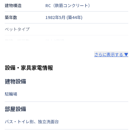
建物構造
RC（鉄筋コンクリート）
築年数
1982年5月
(築
44
年)
ベットタイプ
階建・総戸数
地上3階建
鍵の種類
さらに表示する ▼
部屋の向き
南
設備・家具家電情報
禁煙・喫煙
建物設備
交通
北陸本線
福井駅
徒歩
分
バス乗車約25分
駐輪場
定員
2
名
部屋設備
あり(空き要確認)
駐車場
敷地内駐車場
バス・トイレ別
、
独立洗面台
次回更新日
情報更新日より14日以内