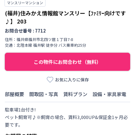
マンスリーマンション
(福井)住みかえ情報館マンスリー【ﾌｧﾐﾘｰ向けです
♪】
203
お問合せ番号 :
7712
住所：
福井県
福井市
北四ツ居
１丁目
7-8
交通：
北陸本線
福井駅
徒歩
分
バス乗車約25分
この物件にお問合わせ（無料）
お気に入りに保存
部屋概要
間取図・写真
賃料プラン
設備・家具家電
駐車場1台付き!

ペット飼育可♪※飼育の場合、賃料3,000UP&保証金1ヶ月必
要です。