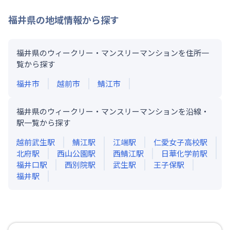
福井県
の地域情報から探す
福井県のウィークリー・マンスリーマンションを住所一
覧から探す
福井市
越前市
鯖江市
福井県のウィークリー・マンスリーマンションを沿線・
駅一覧から探す
越前武生
駅
鯖江
駅
江端
駅
仁愛女子高校
駅
北府
駅
西山公園
駅
西鯖江
駅
日華化学前
駅
福井口
駅
西別院
駅
武生
駅
王子保
駅
福井
駅