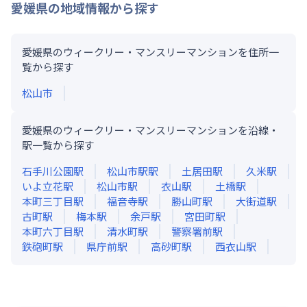
愛媛県
の地域情報から探す
愛媛県のウィークリー・マンスリーマンションを住所一
覧から探す
松山市
愛媛県のウィークリー・マンスリーマンションを沿線・
駅一覧から探す
石手川公園
駅
松山市駅
駅
土居田
駅
久米
駅
いよ立花
駅
松山市
駅
衣山
駅
土橋
駅
本町三丁目
駅
福音寺
駅
勝山町
駅
大街道
駅
古町
駅
梅本
駅
余戸
駅
宮田町
駅
本町六丁目
駅
清水町
駅
警察署前
駅
鉄砲町
駅
県庁前
駅
高砂町
駅
西衣山
駅