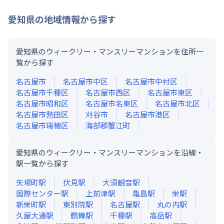
愛知県
の地域情報から探す
愛知県のウィークリー・マンスリーマンションを住所一
覧から探す
名古屋市
名古屋市中区
名古屋市中村区
名古屋市千種区
名古屋市西区
名古屋市東区
名古屋市昭和区
名古屋市名東区
名古屋市北区
名古屋市熱田区
刈谷市
名古屋市港区
名古屋市瑞穂区
海部郡蟹江町
愛知県のウィークリー・マンスリーマンションを沿線・
駅一覧から探す
矢場町
駅
伏見
駅
大須観音
駅
国際センター
駅
上前津
駅
亀島
駅
栄
駅
新栄町
駅
東別院
駅
名古屋
駅
丸の内
駅
久屋大通
駅
鶴舞
駅
千種
駅
高岳
駅