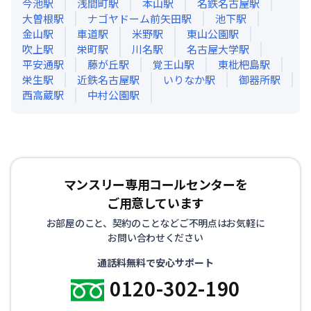
今池
駅
浅間町
駅
本山
駅
名鉄名古屋
駅
大曽根
駅
ナゴヤドーム前矢田
駅
池下
駅
金山
駅
車道
駅
米野
駅
東山公園
駅
吹上
駅
栄町
駅
川名
駅
名古屋大学
駅
平安通
駅
藤が丘
駅
覚王山
駅
東枇杷島
駅
栄生
駅
近鉄名古屋
駅
いりなか
駅
御器所
駅
西高蔵
駅
中村公園
駅
マンスリー専用コールセンターを
ご用意しています
お部屋のこと、契約のことなどご不明点はお気軽に
お問い合わせください
通話料無料で安心サポート
0120-302-190