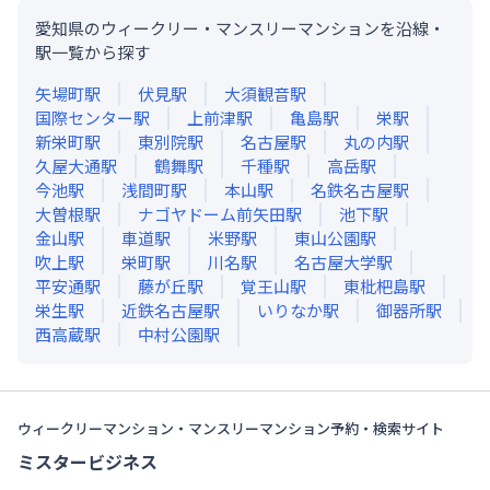
愛知県のウィークリー・マンスリーマンションを沿線・
駅一覧から探す
矢場町
駅
伏見
駅
大須観音
駅
国際センター
駅
上前津
駅
亀島
駅
栄
駅
新栄町
駅
東別院
駅
名古屋
駅
丸の内
駅
久屋大通
駅
鶴舞
駅
千種
駅
高岳
駅
今池
駅
浅間町
駅
本山
駅
名鉄名古屋
駅
大曽根
駅
ナゴヤドーム前矢田
駅
池下
駅
金山
駅
車道
駅
米野
駅
東山公園
駅
吹上
駅
栄町
駅
川名
駅
名古屋大学
駅
平安通
駅
藤が丘
駅
覚王山
駅
東枇杷島
駅
栄生
駅
近鉄名古屋
駅
いりなか
駅
御器所
駅
西高蔵
駅
中村公園
駅
ウィークリーマンション・マンスリーマンション予約・検索サイト
ミスタービジネス