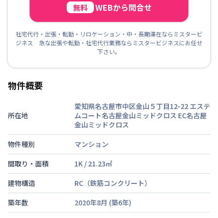
WEBから問合せ
無料
社宅代行・出張・転勤・リロケーション・中・長期滞在ならミスタービ
ジネス 急な出張や転勤・社宅代行業務ならミスタービジネスにお任せ
下さい。
物件概要
愛知県名古屋市中区金山５丁目12-22 エステ
所在地
ムコート名古屋金山ミッドクロス
EC名古屋
金山ミッドクロス
物件種別
マンション
間取り・面積
1K
/
21.23
㎡
建物構造
RC（鉄筋コンクリート）
築年数
2020年8月
(築
6
年)