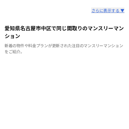
スタッフからのコメント
さらに表示する ▼
安心の日商エステムグループ｜創業30年以上の歴史を誇
愛知県名古屋市中区で同じ間取りのマンスリーマン
る不動産のプロだからこそ、確かな実績があります。
ション
新着の物件や料金プランが更新された注目のマンスリーマンション
をご紹介。