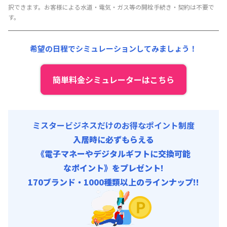
択できます。お客様による水道・電気・ガス等の開栓手続き・契約は不要で
賃料 :
150,000円/月 (5,000円/日) (税抜)
す。
光熱費他 :
40,920円/月 (1,364円/日) (税抜)
清掃料他 :
18,000円/回 (税抜)
希望の日程でシミュレーションしてみましょう！
簡単料金シミュレーターはこちら
ミスタービジネスだけのお得なポイント制度
入居時に必ずもらえる
《電子マネーやデジタルギフトに交換可能
なポイント》をプレゼント!
170ブランド・1000種類以上のラインナップ!!