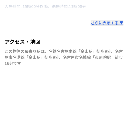
入居時間: 15時00分以降、退居時間:11時00分
さらに表示する ▼
アクセス・地図
この物件の最寄り駅は
、
名鉄名古屋本線
「
金山駅
」
徒歩9分
、
名古
屋市名港線
「
金山駅
」
徒歩9分
、
名古屋市名城線
「
東別院駅
」
徒歩
16分
です。