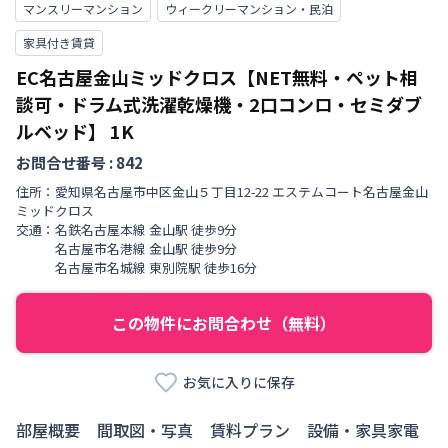
マンスリーマンション
ウィークリーマンション・民泊
家具付き賃貸
EC名古屋金山ミッドクロス【NET無料・ペット相
談可・ドラム式洗濯乾燥機・2口コンロ・セミダブ
ルベッド】
1K
お問合せ番号 :
842
住所：
愛知県
名古屋市中区
金山
５丁目
12-22 エステムコート名古屋金山
ミッドクロス
交通：
名鉄名古屋本線
金山駅
徒歩
9
分
名古屋市名港線
金山駅
徒歩
9
分
名古屋市名城線
東別院駅
徒歩
16
分
この物件にお問合わせ（無料）
お気に入りに保存
部屋概要
間取図・写真
賃料プラン
設備・家具家電