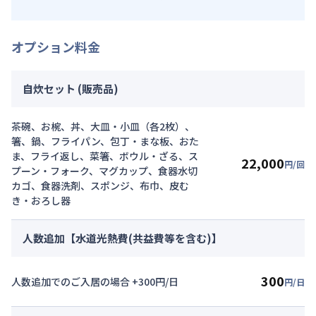
オプション料金
自炊セット (販売品)
茶碗、お椀、丼、大皿・小皿（各2枚）、
箸、鍋、フライパン、包丁・まな板、おた
ま、フライ返し、菜箸、ボウル・ざる、ス
22,000
円/回
プーン・フォーク、マグカップ、食器水切
カゴ、食器洗剤、スポンジ、布巾、皮む
き・おろし器
人数追加【水道光熱費(共益費等を含む)】
300
人数追加でのご入居の場合 +300円/日
円/日