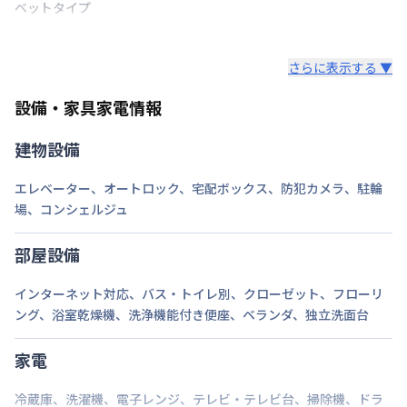
ベットタイプ
階建・総戸数
地上9階建
さらに表示する ▼
鍵の種類
カードキー
設備・家具家電情報
部屋の向き
東
建物設備
禁煙・喫煙
禁煙
エレベーター
、
オートロック
、
宅配ボックス
、
防犯カメラ
、
駐輪
名鉄名古屋本線
金山駅
徒歩
9
分
交通
名古屋市名港線
金山駅
徒歩
9
分
場
、
コンシェルジュ
名古屋市名城線
東別院駅
徒歩
16
分
部屋設備
定員
2
名
インターネット対応
、
バス・トイレ別
、
クローゼット
、
フローリ
駐車場
なし
ング
、
浴室乾燥機
、
洗浄機能付き便座
、
ベランダ
、
独立洗面台
次回更新日
情報更新日より14日以内
家電
情報更新日
2026年7月25日
冷蔵庫
、
洗濯機
、
電子レンジ
、
テレビ・テレビ台
、
掃除機
、
ドラ