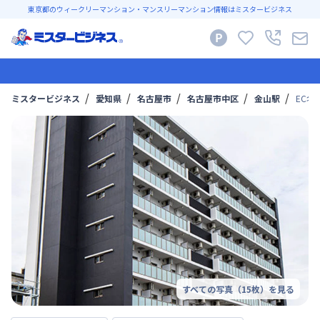
東京都のウィークリーマンション・マンスリーマンション情報はミスタービジネス
ミスタービジネス
愛知県
名古屋市
名古屋市中区
金山駅
EC名
すべての写真（
15
枚）を見る