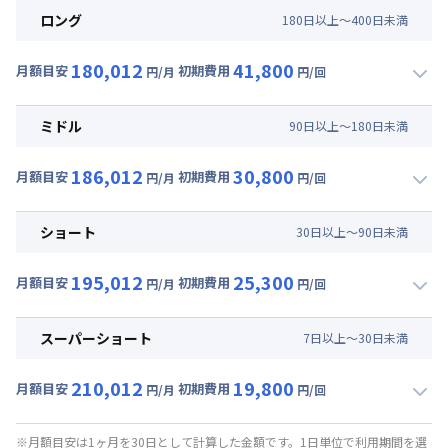
ロング
180
日
以上～
400
日
未満
180,012
41,800
月額目安
初期費用
円/月
円/回
▼
ロング
利用時の料金詳細
月額賃料目安(30日利用)
ミドル
90
日
以上～
180
日
未満
賃料 :
135,000円/月 (4,500円/日)
186,012
30,800
光熱費他 :
40,920円/月 (1,364円/日) (税抜)
月額目安
初期費用
円/月
円/回
▼
ミドル
利用時の料金詳細
清掃料他 :
38,000円/回 (税抜)
月額賃料目安(30日利用)
ショート
30
日
以上～
90
日
未満
賃料 :
141,000円/月 (4,700円/日)
195,012
25,300
光熱費他 :
40,920円/月 (1,364円/日) (税抜)
月額目安
初期費用
円/月
円/回
▼
ショート
利用時の料金詳細
清掃料他 :
28,000円/回 (税抜)
月額賃料目安(30日利用)
スーパーショート
7
日
以上～
30
日
未満
賃料 :
150,000円/月 (5,000円/日)
210,012
19,800
光熱費他 :
40,920円/月 (1,364円/日) (税抜)
月額目安
初期費用
円/月
円/回
▼
スーパーショート
利用時の料金詳細
清掃料他 :
23,000円/回 (税抜)
月額賃料目安(30日利用)
※月額目安は1ヶ月を30日として計算した金額です。1日単位で利用期間を選