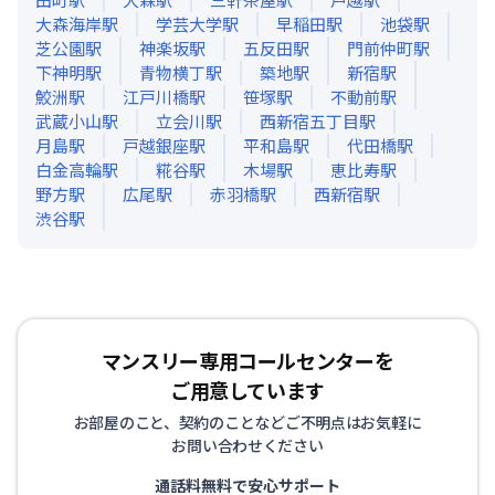
大森海岸
駅
学芸大学
駅
早稲田
駅
池袋
駅
芝公園
駅
神楽坂
駅
五反田
駅
門前仲町
駅
下神明
駅
青物横丁
駅
築地
駅
新宿
駅
鮫洲
駅
江戸川橋
駅
笹塚
駅
不動前
駅
武蔵小山
駅
立会川
駅
西新宿五丁目
駅
月島
駅
戸越銀座
駅
平和島
駅
代田橋
駅
白金高輪
駅
糀谷
駅
木場
駅
恵比寿
駅
野方
駅
広尾
駅
赤羽橋
駅
西新宿
駅
渋谷
駅
マンスリー専用コールセンターを
ご用意しています
お部屋のこと、契約のことなどご不明点はお気軽に
お問い合わせください
通話料無料で安心サポート