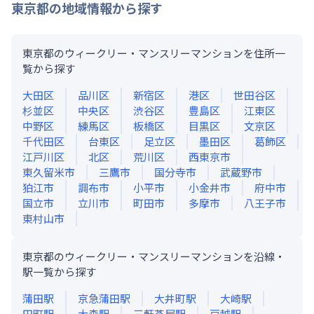
東京都
の地域情報から探す
東京都のウィークリー・マンスリーマンションを住所一
覧から探す
大田区
品川区
新宿区
港区
世田谷区
杉並区
中央区
渋谷区
豊島区
江東区
中野区
練馬区
板橋区
目黒区
文京区
千代田区
台東区
足立区
墨田区
葛飾区
江戸川区
北区
荒川区
西東京市
東久留米市
三鷹市
国分寺市
武蔵野市
狛江市
調布市
小平市
小金井市
府中市
国立市
立川市
町田市
多摩市
八王子市
東村山市
東京都のウィークリー・マンスリーマンションを沿線・
駅一覧から探す
蒲田
駅
京急蒲田
駅
大井町
駅
大崎
駅
田町
駅
大森
駅
三軒茶屋
駅
戸越
駅