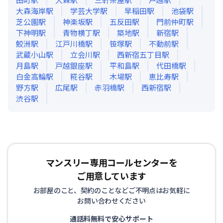
大森海岸
駅
学芸大学
駅
早稲田
駅
池袋
駅
芝公園
駅
神楽坂
駅
五反田
駅
門前仲町
駅
下神明
駅
青物横丁
駅
築地
駅
新宿
駅
鮫洲
駅
江戸川橋
駅
笹塚
駅
不動前
駅
武蔵小山
駅
立会川
駅
西新宿五丁目
駅
月島
駅
戸越銀座
駅
平和島
駅
代田橋
駅
白金高輪
駅
糀谷
駅
木場
駅
恵比寿
駅
野方
駅
広尾
駅
赤羽橋
駅
西新宿
駅
渋谷
駅
マンスリー専用コールセンターを
ご用意しています
お部屋のこと、契約のことなどご不明点はお気軽に
お問い合わせください
通話料無料で安心サポート