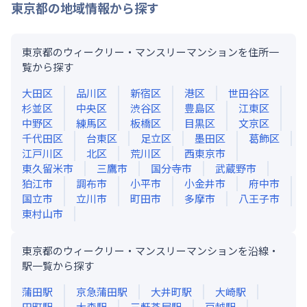
東京都
の地域情報から探す
東京都のウィークリー・マンスリーマンションを住所一
覧から探す
大田区
品川区
新宿区
港区
世田谷区
杉並区
中央区
渋谷区
豊島区
江東区
中野区
練馬区
板橋区
目黒区
文京区
千代田区
台東区
足立区
墨田区
葛飾区
江戸川区
北区
荒川区
西東京市
東久留米市
三鷹市
国分寺市
武蔵野市
狛江市
調布市
小平市
小金井市
府中市
国立市
立川市
町田市
多摩市
八王子市
東村山市
東京都のウィークリー・マンスリーマンションを沿線・
駅一覧から探す
蒲田
駅
京急蒲田
駅
大井町
駅
大崎
駅
田町
駅
大森
駅
三軒茶屋
駅
戸越
駅