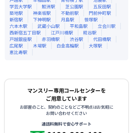
学芸大学
駅
鮫洲
駅
芝公園
駅
五反田
駅
築地
駅
神楽坂
駅
不動前
駅
門前仲町
駅
新宿
駅
下神明
駅
月島
駅
笹塚
駅
六本木
駅
武蔵小山
駅
平和島
駅
立会川
駅
西新宿五丁目
駅
江戸川橋
駅
糀谷
駅
戸越銀座
駅
赤羽橋
駅
渋谷
駅
代田橋
駅
広尾
駅
木場
駅
白金高輪
駅
大塚
駅
恵比寿
駅
マンスリー専用コールセンターを
ご用意しています
お部屋のこと、契約のことなどご不明点はお気軽に
お問い合わせください
通話料無料で安心サポート