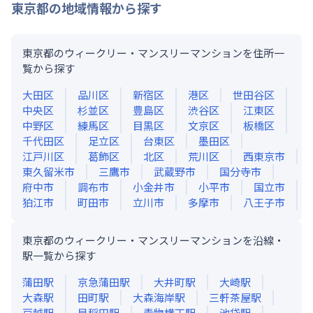
東京都
の地域情報から探す
東京都のウィークリー・マンスリーマンションを住所一
覧から探す
大田区
品川区
新宿区
港区
世田谷区
中央区
杉並区
豊島区
渋谷区
江東区
中野区
練馬区
目黒区
文京区
板橋区
千代田区
足立区
台東区
墨田区
江戸川区
葛飾区
北区
荒川区
西東京市
東久留米市
三鷹市
武蔵野市
国分寺市
府中市
調布市
小金井市
小平市
国立市
狛江市
町田市
立川市
多摩市
八王子市
東京都のウィークリー・マンスリーマンションを沿線・
駅一覧から探す
蒲田
駅
京急蒲田
駅
大井町
駅
大崎
駅
大森
駅
田町
駅
大森海岸
駅
三軒茶屋
駅
戸越
駅
早稲田
駅
青物横丁
駅
池袋
駅