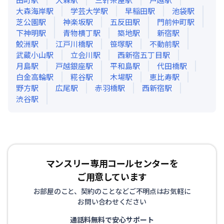
大森海岸
駅
学芸大学
駅
早稲田
駅
池袋
駅
芝公園
駅
神楽坂
駅
五反田
駅
門前仲町
駅
下神明
駅
青物横丁
駅
築地
駅
新宿
駅
鮫洲
駅
江戸川橋
駅
笹塚
駅
不動前
駅
武蔵小山
駅
立会川
駅
西新宿五丁目
駅
月島
駅
戸越銀座
駅
平和島
駅
代田橋
駅
白金高輪
駅
糀谷
駅
木場
駅
恵比寿
駅
野方
駅
広尾
駅
赤羽橋
駅
西新宿
駅
渋谷
駅
マンスリー専用コールセンターを
ご用意しています
お部屋のこと、契約のことなどご不明点はお気軽に
お問い合わせください
通話料無料で安心サポート