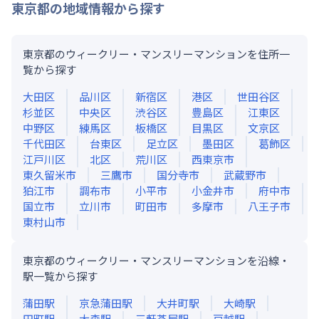
東京都
の地域情報から探す
東京都のウィークリー・マンスリーマンションを住所一
覧から探す
大田区
品川区
新宿区
港区
世田谷区
杉並区
中央区
渋谷区
豊島区
江東区
中野区
練馬区
板橋区
目黒区
文京区
千代田区
台東区
足立区
墨田区
葛飾区
江戸川区
北区
荒川区
西東京市
東久留米市
三鷹市
国分寺市
武蔵野市
狛江市
調布市
小平市
小金井市
府中市
国立市
立川市
町田市
多摩市
八王子市
東村山市
東京都のウィークリー・マンスリーマンションを沿線・
駅一覧から探す
蒲田
駅
京急蒲田
駅
大井町
駅
大崎
駅
田町
駅
大森
駅
三軒茶屋
駅
戸越
駅