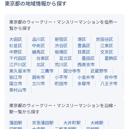
東京都
の地域情報から探す
東京都のウィークリー・マンスリーマンションを住所一
覧から探す
大田区
品川区
新宿区
港区
世田谷区
杉並区
中央区
渋谷区
豊島区
江東区
中野区
練馬区
板橋区
目黒区
文京区
千代田区
台東区
足立区
墨田区
葛飾区
江戸川区
北区
荒川区
西東京市
東久留米市
三鷹市
国分寺市
武蔵野市
狛江市
調布市
小平市
小金井市
府中市
国立市
立川市
町田市
多摩市
八王子市
東村山市
東京都のウィークリー・マンスリーマンションを沿線・
駅一覧から探す
蒲田
駅
京急蒲田
駅
大井町
駅
大崎
駅
田町
駅
大森
駅
三軒茶屋
駅
戸越
駅