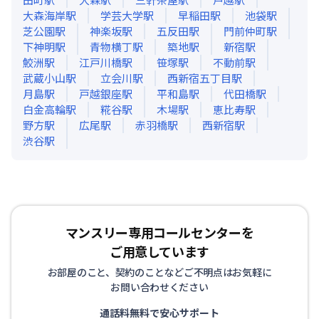
大森海岸
駅
学芸大学
駅
早稲田
駅
池袋
駅
芝公園
駅
神楽坂
駅
五反田
駅
門前仲町
駅
下神明
駅
青物横丁
駅
築地
駅
新宿
駅
鮫洲
駅
江戸川橋
駅
笹塚
駅
不動前
駅
武蔵小山
駅
立会川
駅
西新宿五丁目
駅
月島
駅
戸越銀座
駅
平和島
駅
代田橋
駅
白金高輪
駅
糀谷
駅
木場
駅
恵比寿
駅
野方
駅
広尾
駅
赤羽橋
駅
西新宿
駅
渋谷
駅
マンスリー専用コールセンターを
ご用意しています
お部屋のこと、契約のことなどご不明点はお気軽に
お問い合わせください
通話料無料で安心サポート