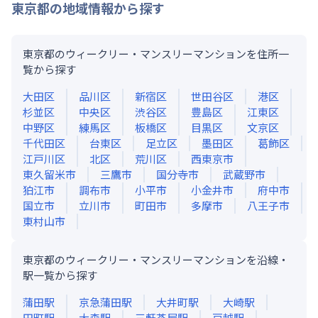
東京都
の地域情報から探す
東京都のウィークリー・マンスリーマンションを住所一
覧から探す
大田区
品川区
新宿区
世田谷区
港区
杉並区
中央区
渋谷区
豊島区
江東区
中野区
練馬区
板橋区
目黒区
文京区
千代田区
台東区
足立区
墨田区
葛飾区
江戸川区
北区
荒川区
西東京市
東久留米市
三鷹市
国分寺市
武蔵野市
狛江市
調布市
小平市
小金井市
府中市
国立市
立川市
町田市
多摩市
八王子市
東村山市
東京都のウィークリー・マンスリーマンションを沿線・
駅一覧から探す
蒲田
駅
京急蒲田
駅
大井町
駅
大崎
駅
田町
駅
大森
駅
三軒茶屋
駅
戸越
駅