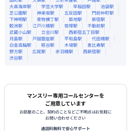
大森海岸
駅
学芸大学
駅
早稲田
駅
池袋
駅
芝公園
駅
神楽坂
駅
五反田
駅
門前仲町
駅
下神明
駅
青物横丁
駅
築地
駅
新宿
駅
鮫洲
駅
江戸川橋
駅
笹塚
駅
不動前
駅
武蔵小山
駅
立会川
駅
西新宿五丁目
駅
月島
駅
戸越銀座
駅
平和島
駅
代田橋
駅
白金高輪
駅
糀谷
駅
木場
駅
恵比寿
駅
野方
駅
広尾
駅
赤羽橋
駅
西新宿
駅
渋谷
駅
マンスリー専用コールセンターを
ご用意しています
お部屋のこと、契約のことなどご不明点はお気軽に
お問い合わせください
通話料無料で安心サポート