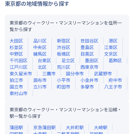
東京都
の地域情報から探す
東京都のウィークリー・マンスリーマンションを住所一
覧から探す
大田区
品川区
新宿区
世田谷区
港区
杉並区
中央区
渋谷区
豊島区
江東区
中野区
練馬区
板橋区
目黒区
文京区
千代田区
台東区
足立区
墨田区
葛飾区
江戸川区
北区
荒川区
西東京市
東久留米市
三鷹市
国分寺市
武蔵野市
狛江市
調布市
小平市
小金井市
府中市
国立市
立川市
町田市
多摩市
八王子市
東村山市
東京都のウィークリー・マンスリーマンションを沿線・
駅一覧から探す
蒲田
駅
京急蒲田
駅
大井町
駅
大崎
駅
田町
駅
大森
駅
三軒茶屋
駅
戸越
駅