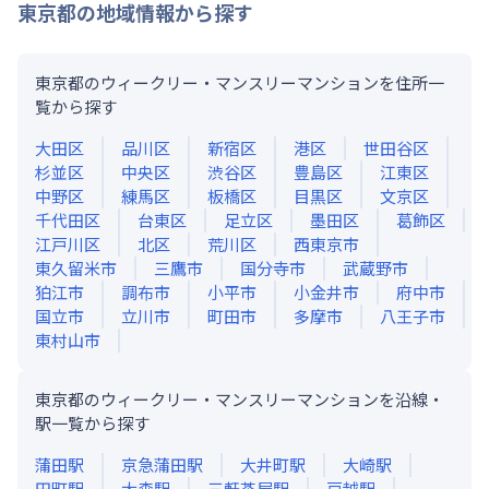
東京都
の地域情報から探す
東京都のウィークリー・マンスリーマンションを住所一
覧から探す
大田区
品川区
新宿区
港区
世田谷区
杉並区
中央区
渋谷区
豊島区
江東区
中野区
練馬区
板橋区
目黒区
文京区
千代田区
台東区
足立区
墨田区
葛飾区
江戸川区
北区
荒川区
西東京市
東久留米市
三鷹市
国分寺市
武蔵野市
狛江市
調布市
小平市
小金井市
府中市
国立市
立川市
町田市
多摩市
八王子市
東村山市
東京都のウィークリー・マンスリーマンションを沿線・
駅一覧から探す
蒲田
駅
京急蒲田
駅
大井町
駅
大崎
駅
田町
駅
大森
駅
三軒茶屋
駅
戸越
駅