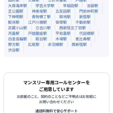
大森海岸
駅
学芸大学
駅
早稲田
駅
池袋
駅
芝公園
駅
神楽坂
駅
五反田
駅
門前仲町
駅
下神明
駅
青物横丁
駅
築地
駅
新宿
駅
鮫洲
駅
江戸川橋
駅
笹塚
駅
不動前
駅
武蔵小山
駅
立会川
駅
西新宿五丁目
駅
月島
駅
戸越銀座
駅
平和島
駅
代田橋
駅
白金高輪
駅
糀谷
駅
木場
駅
恵比寿
駅
野方
駅
広尾
駅
赤羽橋
駅
西新宿
駅
渋谷
駅
マンスリー専用コールセンターを
ご用意しています
お部屋のこと、契約のことなどご不明点はお気軽に
お問い合わせください
通話料無料で安心サポート