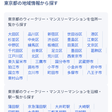
東京都
の地域情報から探す
東京都のウィークリー・マンスリーマンションを住所一
覧から探す
大田区
品川区
新宿区
世田谷区
港区
杉並区
中央区
渋谷区
豊島区
江東区
中野区
練馬区
板橋区
目黒区
文京区
千代田区
台東区
足立区
墨田区
葛飾区
江戸川区
北区
荒川区
西東京市
東久留米市
三鷹市
国分寺市
武蔵野市
狛江市
調布市
小平市
小金井市
府中市
国立市
立川市
町田市
多摩市
八王子市
東村山市
東京都のウィークリー・マンスリーマンションを沿線・
駅一覧から探す
蒲田
駅
京急蒲田
駅
大井町
駅
大崎
駅
田町
駅
大森
駅
三軒茶屋
駅
戸越
駅