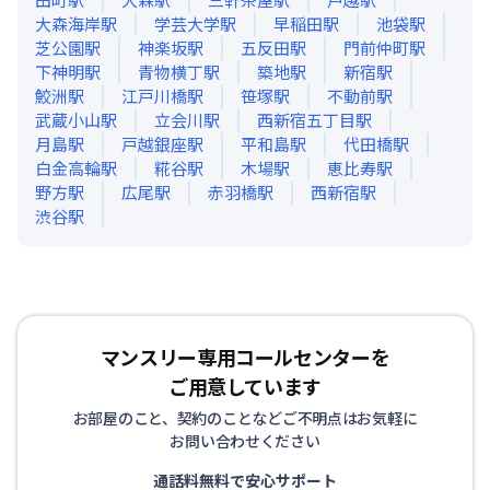
大森海岸
駅
学芸大学
駅
早稲田
駅
池袋
駅
芝公園
駅
神楽坂
駅
五反田
駅
門前仲町
駅
下神明
駅
青物横丁
駅
築地
駅
新宿
駅
鮫洲
駅
江戸川橋
駅
笹塚
駅
不動前
駅
武蔵小山
駅
立会川
駅
西新宿五丁目
駅
月島
駅
戸越銀座
駅
平和島
駅
代田橋
駅
白金高輪
駅
糀谷
駅
木場
駅
恵比寿
駅
野方
駅
広尾
駅
赤羽橋
駅
西新宿
駅
渋谷
駅
マンスリー専用コールセンターを
ご用意しています
お部屋のこと、契約のことなどご不明点はお気軽に
お問い合わせください
通話料無料で安心サポート