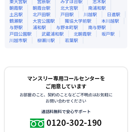
東大宮
駅
宮原
駅
みずほ台
駅
志木
駅
朝霞
駅
朝霞台
駅
北大宮
駅
南浦和
駅
土呂
駅
北戸田
駅
戸田
駅
川越
駅
日進
駅
鶴瀬
駅
大宮公園
駅
獨協大学前
駅
本川越
駅
与野
駅
浦和
駅
与野本町
駅
南与野
駅
戸田公園
駅
武蔵浦和
駅
北朝霞
駅
坂戸
駅
川越市
駅
柳瀬川
駅
若葉
駅
マンスリー専用コールセンターを
ご用意しています
お部屋のこと、契約のことなどご不明点はお気軽に
お問い合わせください
通話料無料で安心サポート
0120-302-190