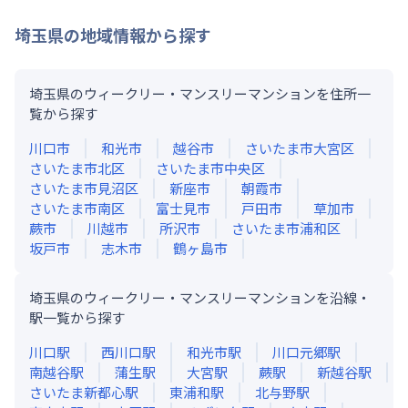
埼玉県
の地域情報から探す
埼玉県のウィークリー・マンスリーマンションを住所一
覧から探す
川口市
和光市
越谷市
さいたま市大宮区
さいたま市北区
さいたま市中央区
さいたま市見沼区
新座市
朝霞市
さいたま市南区
富士見市
戸田市
草加市
蕨市
川越市
所沢市
さいたま市浦和区
坂戸市
志木市
鶴ヶ島市
埼玉県のウィークリー・マンスリーマンションを沿線・
駅一覧から探す
川口
駅
西川口
駅
和光市
駅
川口元郷
駅
南越谷
駅
蒲生
駅
大宮
駅
蕨
駅
新越谷
駅
さいたま新都心
駅
東浦和
駅
北与野
駅