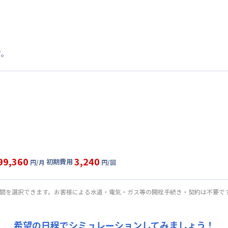
す。
99,360
3,240
初期費用
円/月
円/回
固定
利用時の料金詳細
目安(30日利用)
期間を選択できます。お客様による水道・電気・ガス等の開栓手続き・契約は不要で
,360円/月 (3,312円/日)
:
0円/月 (0円/日)
希望の日程でシミュレーションしてみましょう！