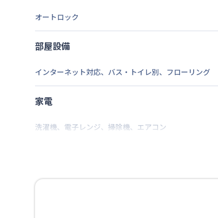
2026年7月26日
情報更新日
オートロック
部屋設備
インターネット対応
、
バス・トイレ別
、
フローリング
家電
洗濯機
、
電子レンジ
、
掃除機
、
エアコン