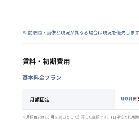
※ 間取図・画像と現況が異なる場合は現況を優先しま
賃料・初期費用
基本料金プラン
月額固定
月額目安
▼
月額
月額賃料
※月額目安は1ヶ月を30日として計算した金額です。1日単位で利用
賃料 :
99
光熱費他 