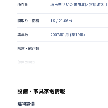
埼玉県さいたま市北区宮原町３
所在地
1K
/
21.06
㎡
間取り・面積
2007年1月
(築
19
年)
築年数
階建・総戸数
部屋の向き
高崎線
宮原駅
徒歩
1
分
交通
川越線
日進駅
徒歩
14
分
設備・家具家電情報
あり(空き要確認)
駐車場
建物設備