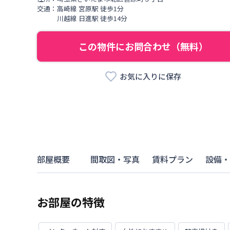
交通：
高崎線
宮原駅
徒歩
1
分
川越線
日進駅
徒歩
14
分
この物件にお問合わせ（無料）
お気に入りに保存
部屋概要
間取図・写真
賃料プラン
設備・
お部屋の特徴