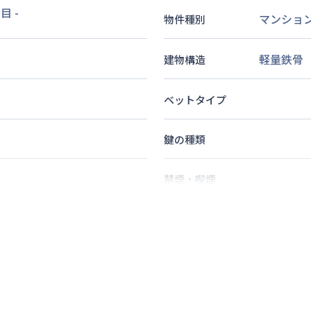
丁目
-
マンショ
物件種別
軽量鉄骨
建物構造
ベットタイプ
鍵の種類
禁煙・喫煙
2
名
定員
情報更新日
次回更新日