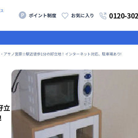
ス
0120-30
ポイント制度
お気に入り
・アサノ宮原☆駅近徒歩1分の好立地！インターネット対応、駐車場あり!
好立
!