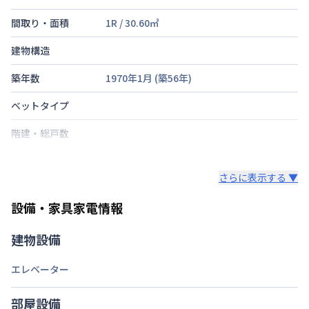
間取り・面積
1R
/
30.60
㎡
建物構造
築年数
1970年1月
(築
56
年)
ベットタイプ
階建・総戸数
鍵の種類
さらに表示する ▼
部屋の向き
設備・家具家電情報
禁煙・喫煙
建物設備
交通
エレベーター
定員
1
名
駐車場
なし
部屋設備