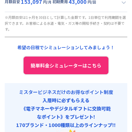
153,097
43,000
光熱費他 :
24,000円/月 (800円/日) (税抜)
月額目安
初期費用
円/月
円/回
▼
スーパーショート
利用時の料金詳細
清掃料他 :
15,000円/回 (税抜)
月額賃料目安(30日利用)
その他費用 :
※月額目安は1ヶ月を30日として計算した金額です。1日単位で利用期間を選
択できます。お客様による水道・電気・ガス等の開栓手続き・契約は不要で
火災保険料
:
1,000円/月
賃料 :
114,270円/月 (3,809円/日) (税抜)
す。
初期費用
光熱費他 :
24,000円/月 (800円/日) (税抜)
事務手数料 : 10,000円/回 (税抜)
清掃料他 :
15,000円/回 (税抜)
希望の日程でシミュレーションしてみましょう！
保証料 : 10,000円/回
その他費用 :
火災保険料
:
1,000円/月
寝具セット : 5,000円/回 (税抜)
初期費用
簡単料金シミュレーターはこちら
事務手数料 : 10,000円/回 (税抜)
保証料 : 10,000円/回
寝具セット : 5,000円/回 (税抜)
ミスタービジネスだけのお得なポイント制度
入居時に必ずもらえる
《電子マネーやデジタルギフトに交換可能
なポイント》をプレゼント!
170ブランド・1000種類以上のラインナップ!!