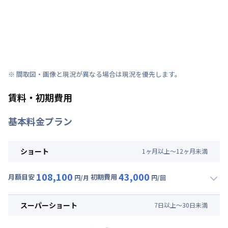
※ 間取図・画像と現況が異なる場合は現況を優先します。
賃料・初期費用
基本料金プラン
ショート
1
ヶ
月
以上～
12
ヶ
月
未満
108,100
43,000
月額目安
初期費用
円/月
円/回
▼
ショート
利用時の料金詳細
月額賃料目安(30日利用)
スーパーショート
7
日
以上～
30
日
未満
賃料 :
80,700円/月 (2,690円/日)