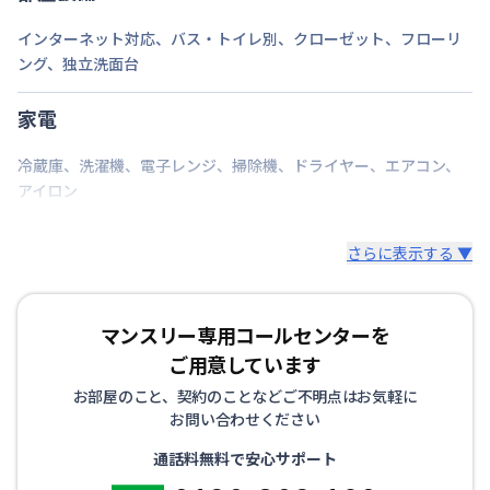
次回更新日
情報更新日より14日以内
インターネット対応
、
バス・トイレ別
、
クローゼット
、
フローリ
ング
、
独立洗面台
情報更新日
2026年7月24日
家電
冷蔵庫
、
洗濯機
、
電子レンジ
、
掃除機
、
ドライヤー
、
エアコン
、
アイロン
さらに表示する ▼
マンスリー専用コールセンターを
ご用意しています
お部屋のこと、契約のことなどご不明点はお気軽に
お問い合わせください
通話料無料で安心サポート