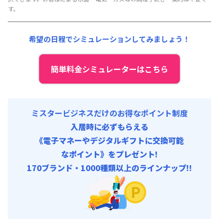
賃料 :
99,000円/月 (3,300円/日)
す。
光熱費他 :
15,000円/月 (500円/日)
清掃料他 :
10,000円/回
希望の日程でシミュレーションしてみましょう！
簡単料金シミュレーターはこちら
ミスタービジネスだけのお得なポイント制度
入居時に必ずもらえる
《電子マネーやデジタルギフトに交換可能
なポイント》をプレゼント!
170ブランド・1000種類以上のラインナップ!!