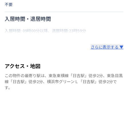
不要
入居時間・退居時間
入居時間: 09時00分以降、退居時間:23時59分
さらに表示する ▼
アクセス・地図
この物件の最寄り駅は
、
東急東横線
「
日吉駅
」
徒歩2分
、
東急目黒
線
「
日吉駅
」
徒歩2分
、
横浜市グリーンＬ
「
日吉駅
」
徒歩2分
で
す。