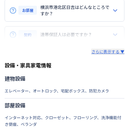
交通
東急目黒線
日吉駅
徒歩
2
分
横浜市グリーンＬ
日吉駅
徒歩
2
分
横浜市港北区日吉はどんなところで
お部屋
すか？
定員
2
名
東京渋谷と横浜を結ぶ東横線のほぼ中央に当たりどち
駐車場
なし
らに行くのも便利です。
連帯保証人は必要ですか？
契約
日吉には慶応義塾大学があり、又慶応高校、日大高校
次回更新日
情報更新日より14日以内
などある文教地区です。
連帯保証人は不要です。但し緊急連絡できる方の氏
さらに表示する ▼
駅の西側は商店街がありデパート、コンビニ、レスト
名、住所、電話番号が必要です。
情報更新日
2026年7月24日
ラン、郵便局、銀行など あり生活に必要なものがま
設備・家具家電情報
物件前がコインパーキングです。近隣にもコインパーキング多数
とまってあり非常に便利です。
♪
当マンスリーマンションは日吉駅より100m、2分の
建物設備
近さです。
エレベーター
、
オートロック
、
宅配ボックス
、
防犯カメラ
部屋設備
インターネット対応
、
クローゼット
、
フローリング
、
洗浄機能付
き便座
、
ベランダ