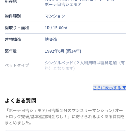
所在地
ボーテ日吉シェモア
物件種別
マンション
間取り・面積
1R
/
15.00
㎡
建物構造
鉄骨造
築年数
1992年6月
(築
34
年)
シングルベッド
(２人利用時は寝具追加（有
ベットタイプ
料）となります)
階建・総戸数
地上6階建
さらに表示する ▼
鍵の種類
電子キー
よくある質問
部屋の向き
南西
「ボーテ日吉シェモア/日吉駅２分のマンスリーマンション/ オー
禁煙・喫煙
禁煙
トロック完備/基本追加料金なし！」に寄せられるよくある質問を
まとめました。
東急東横線
日吉駅
徒歩
2
分