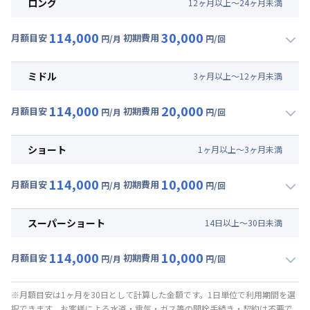
ロング
12
ヶ
月
以上～
24
ヶ
月
未満
114,000
30,000
月額目安
初期費用
円/月
円/回
▼
ロング
利用時の料金詳細
月額賃料目安(30日利用)
ミドル
3
ヶ
月
以上～
12
ヶ
月
未満
賃料 :
99,000円/月
114,000
20,000
光熱費他 :
15,000円/月
月額目安
初期費用
円/月
円/回
▼
ミドル
利用時の料金詳細
清掃料他 :
30,000円/回
月額賃料目安(30日利用)
ショート
1
ヶ
月
以上～
3
ヶ
月
未満
賃料 :
99,000円/月
114,000
10,000
光熱費他 :
15,000円/月
月額目安
初期費用
円/月
円/回
▼
ショート
利用時の料金詳細
清掃料他 :
20,000円/回
月額賃料目安(30日利用)
スーパーショート
14
日
以上～
30
日
未満
賃料 :
99,000円/月
114,000
10,000
光熱費他 :
15,000円/月
月額目安
初期費用
円/月
円/回
▼
スーパーショート
利用時の料金詳細
清掃料他 :
10,000円/回
月額賃料目安(30日利用)
※月額目安は1ヶ月を30日として計算した金額です。1日単位で利用期間を選
択できます。お客様による水道・電気・ガス等の開栓手続き・契約は不要で