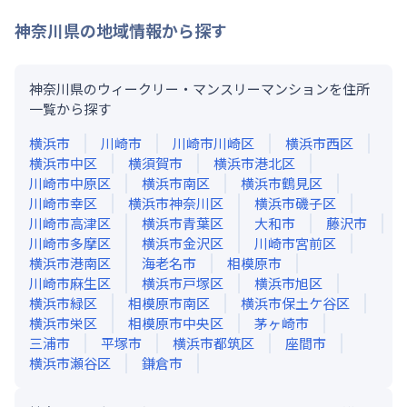
神奈川県
の地域情報から探す
神奈川県のウィークリー・マンスリーマンションを住所
一覧から探す
横浜市
川崎市
川崎市川崎区
横浜市西区
横浜市中区
横須賀市
横浜市港北区
川崎市中原区
横浜市南区
横浜市鶴見区
川崎市幸区
横浜市神奈川区
横浜市磯子区
川崎市高津区
横浜市青葉区
大和市
藤沢市
川崎市多摩区
横浜市金沢区
川崎市宮前区
横浜市港南区
海老名市
相模原市
川崎市麻生区
横浜市戸塚区
横浜市旭区
横浜市緑区
相模原市南区
横浜市保土ケ谷区
横浜市栄区
相模原市中央区
茅ヶ崎市
三浦市
平塚市
横浜市都筑区
座間市
横浜市瀬谷区
鎌倉市