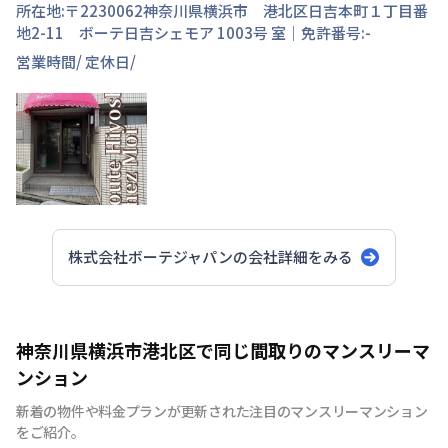
所在地:〒
2230062
神奈川県
横浜市 港北区
日吉本町
１丁目
番
地
2-11 ボーテ日吉シェモア 1003号 室
｜免許番号:
-
営業時間/
定休日/
株式会社ボーテジャパン
の会社詳細をみる
神奈川県横浜市港北区で同じ間取りのマンスリーマ
ンション
新着の物件や料金プランが更新された注目のマンスリーマンション
をご紹介。