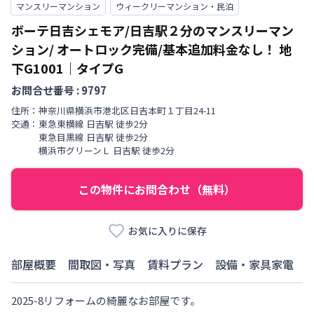
マンスリーマンション
ウィークリーマンション・民泊
ボーテ日吉シェモア/日吉駅２分のマンスリーマン
ション/ オートロック完備/基本追加料金なし！
地
下G1001
｜
タイプG
お問合せ番号 :
9797
住所：
神奈川県
横浜市港北区
日吉本町
１丁目
24-11
交通：
東急東横線
日吉駅
徒歩
2
分
東急目黒線
日吉駅
徒歩
2
分
横浜市グリーンＬ
日吉駅
徒歩
2
分
この物件にお問合わせ（無料）
お気に入りに保存
部屋概要
間取図・写真
賃料プラン
設備・家具家電
2025-8リフォームの綺麗なお部屋です。