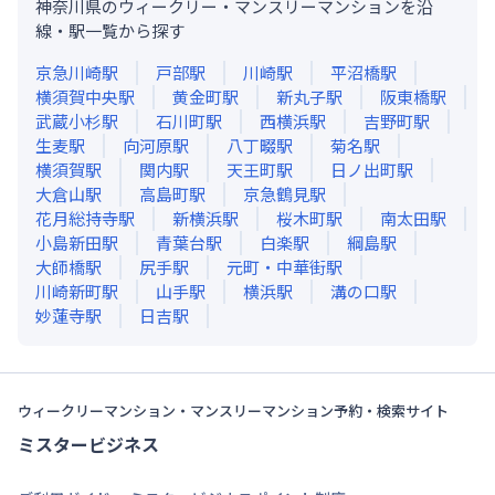
神奈川県のウィークリー・マンスリーマンションを沿
線・駅一覧から探す
京急川崎
駅
戸部
駅
川崎
駅
平沼橋
駅
横須賀中央
駅
黄金町
駅
新丸子
駅
阪東橋
駅
武蔵小杉
駅
石川町
駅
西横浜
駅
吉野町
駅
生麦
駅
向河原
駅
八丁畷
駅
菊名
駅
横須賀
駅
関内
駅
天王町
駅
日ノ出町
駅
大倉山
駅
高島町
駅
京急鶴見
駅
花月総持寺
駅
新横浜
駅
桜木町
駅
南太田
駅
小島新田
駅
青葉台
駅
白楽
駅
綱島
駅
大師橋
駅
尻手
駅
元町・中華街
駅
川崎新町
駅
山手
駅
横浜
駅
溝の口
駅
妙蓮寺
駅
日吉
駅
ウィークリーマンション・マンスリーマンション予約・検索サイト
ミスタービジネス