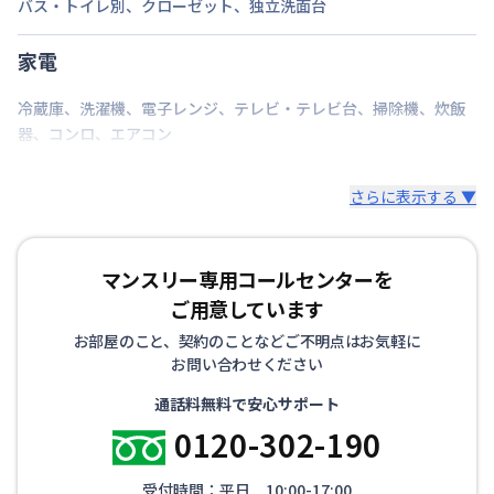
バス・トイレ別
、
クローゼット
、
独立洗面台
期間を指定して契約可能
次回更新日
家電
情報更新日より14日以内
情報更新日
2026年7月24日
冷蔵庫
、
洗濯機
、
電子レンジ
、
テレビ・テレビ台
、
掃除機
、
炊飯
器
、
コンロ
、
エアコン
さらに表示する ▼
マンスリー専用コールセンターを
ご用意しています
お部屋のこと、契約のことなどご不明点はお気軽に
お問い合わせください
通話料無料で安心サポート
0120-302-190
受付時間：平日 10:00-17:00