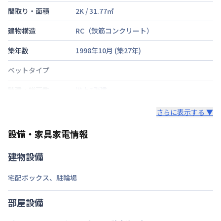
間取り・面積
2K
/
31.77
㎡
建物構造
RC（鉄筋コンクリート）
築年数
1998年10月
(築
27
年)
ベットタイプ
階建・総戸数
地上3階建
鍵の種類
さらに表示する ▼
部屋の向き
設備・家具家電情報
禁煙・喫煙
建物設備
交通
常磐線
植田駅
徒歩
14
分
宅配ボックス
、
駐輪場
定員
1
名
部屋設備
あり(空き要確認)
駐車場
敷地内駐車場