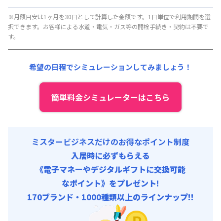
▼
月額固定
利用時の料金詳細
月額賃料目安(30日利用)
※月額目安は1ヶ月を30日として計算した金額です。1日単位で利用期間を選
択できます。お客様による水道・電気・ガス等の開栓手続き・契約は不要で
賃料 :
102,000円/月 (3,400円/日)
す。
光熱費他 :
21,000円/月 (700円/日) (税抜)
清掃料他 :
0円/回 (税抜)
希望の日程でシミュレーションしてみましょう！
初期費用
保証金 : 30,000円/回
簡単料金シミュレーターはこちら
ミスタービジネスだけのお得なポイント制度
入居時に必ずもらえる
《電子マネーやデジタルギフトに交換可能
なポイント》をプレゼント!
170ブランド・1000種類以上のラインナップ!!