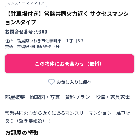
マンスリーマンション
【駐車場付き】常磐共同火力近く
サクセスマンシ
ョンAタイプ
お問合せ番号 :
9300
住所：
福島県
いわき市
佐糠町
東 １丁目
6-3
交通：
常磐線
植田駅
徒歩
14
分
この物件にお問合わせ（無料）
お気に入りに保存
部屋概要
間取図・写真
賃料プラン
設備・家具家電
常磐共同火力から近くにあるマンスリーマンション！駐車場
あり（空き要確認）！
お部屋の特徴