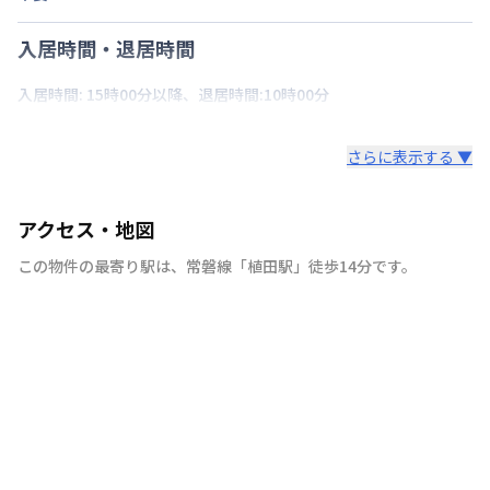
入居時間・退居時間
入居時間: 15時00分以降、退居時間:10時00分
さらに表示する ▼
アクセス・地図
この物件の最寄り駅は
、
常磐線
「
植田駅
」
徒歩14分
です。