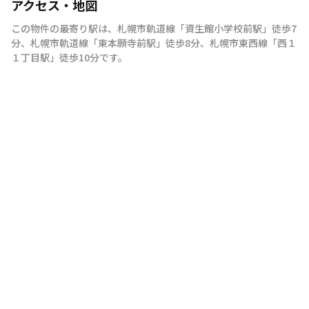
アクセス・地図
この物件の最寄り駅は
、
札幌市軌道線
「
資生館小学校前駅
」
徒歩7
分
、
札幌市軌道線
「
東本願寺前駅
」
徒歩8分
、
札幌市東西線
「
西１
１丁目駅
」
徒歩10分
です。