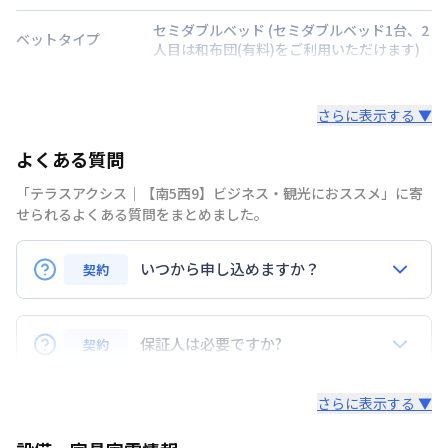
セミダブルベッド
(セミダブルベッド1台、2
ベットタイプ
人目は和布団(有料)をご利用いただけます)
階建・総戸数
地上4階建
/
3階
|
8戸
さらに表示する ▼
鍵の種類
鍵
よくある質問
部屋の向き
南
「テラスアクシス｜【南5西9】ビジネス・観光におススメ」に寄
禁煙・喫煙
禁煙
せられるよくある質問をまとめました。
札幌市軌道線
資生館小学校前駅
徒歩
7
分
交通
札幌市軌道線
東本願寺前駅
徒歩
8
分
いつから申し込めますか？
契約
札幌市東西線
西１１丁目駅
徒歩
10
分
ご入居の２ヵ月前より入居受付開始となります。
定員
2
名
保証人は必要ですか?
契約
あり(空き要確認)
個人のお客さまは、緊急連絡先の意味合いも含めて連
駐車場
その他
さらに表示する ▼
期間を指定して契約可能
帯保証人（原則として日本在住のご親族の方）が必要
となります。
次回更新日
情報更新日より14日以内