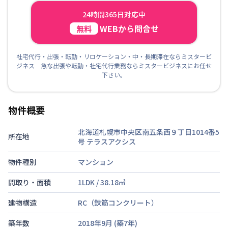
24時間365日対応中
WEBから問合せ
無料
社宅代行・出張・転勤・リロケーション・中・長期滞在ならミスタービ
ジネス 急な出張や転勤・社宅代行業務ならミスタービジネスにお任せ
下さい。
物件概要
北海道札幌市中央区南五条西９丁目1014番5
所在地
号
テラスアクシス
物件種別
マンション
間取り・面積
1LDK
/
38.18
㎡
建物構造
RC（鉄筋コンクリート）
築年数
2018年9月
(築
7
年)