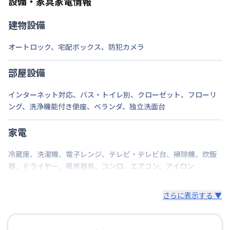
設備・家具家電情報
情報更新日
2026年7月25日
建物設備
近隣コインパーキングあり
オートロック
、
宅配ボックス
、
防犯カメラ
部屋設備
インターネット対応
、
バス・トイレ別
、
クローゼット
、
フローリ
ング
、
洗浄機能付き便座
、
ベランダ
、
独立洗面台
家電
冷蔵庫
、
洗濯機
、
電子レンジ
、
テレビ・テレビ台
、
掃除機
、
炊飯
器
、
ドライヤー
、
暖房器具
、
コンロ
、
エアコン
、
アイロン
さらに表示する ▼