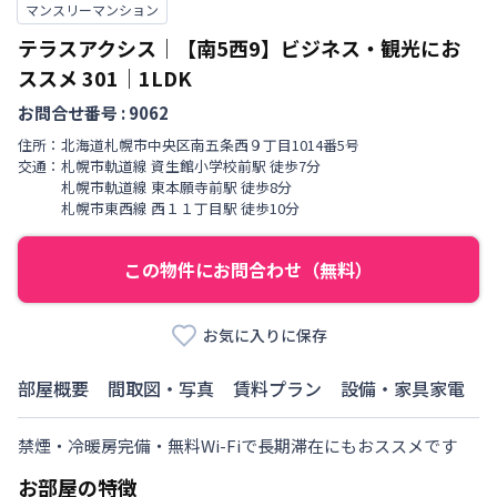
マンスリーマンション
テラスアクシス｜【南5西9】ビジネス・観光にお
ススメ
301
｜
1LDK
お問合せ番号 :
9062
住所：
北海道
札幌市中央区
南五条西
９丁目
1014番5号
交通：
札幌市軌道線
資生館小学校前駅
徒歩
7
分
札幌市軌道線
東本願寺前駅
徒歩
8
分
札幌市東西線
西１１丁目駅
徒歩
10
分
この物件にお問合わせ（無料）
お気に入りに保存
部屋概要
間取図・写真
賃料プラン
設備・家具家電
禁煙・冷暖房完備・無料Wi-Fiで長期滞在にもおススメです
お部屋の特徴