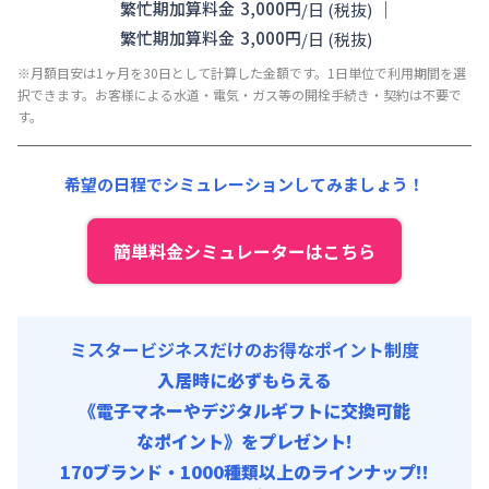
初期費用
光熱費他 :
25,500円/月 (850円/日) (税抜)
｜
繁忙期加算料金
3,000
円
/
日
(税抜)
契約事務手数料 : 5,000円/回 (税抜)
清掃料他 :
15,000円/回 (税抜)
繁忙期加算料金
3,000
円
/
日
(税抜)
その他費用 :
※月額目安は1ヶ月を30日として計算した金額です。1日単位で利用期間を選
管理費
:
13,500円/月 (450円/日) (税抜)
択できます。お客様による水道・電気・ガス等の開栓手続き・契約は不要で
初期費用
す。
契約事務手数料 : 5,000円/回 (税抜)
希望の日程でシミュレーションしてみましょう！
簡単料金シミュレーターはこちら
ミスタービジネスだけのお得なポイント制度
入居時に必ずもらえる
《電子マネーやデジタルギフトに交換可能
なポイント》をプレゼント!
170ブランド・1000種類以上のラインナップ!!