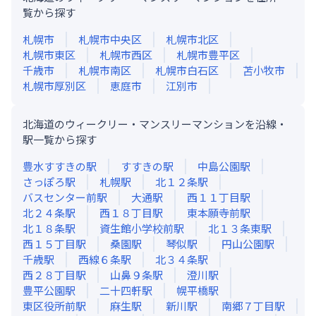
覧から探す
札幌市
札幌市中央区
札幌市北区
札幌市東区
札幌市西区
札幌市豊平区
千歳市
札幌市南区
札幌市白石区
苫小牧市
札幌市厚別区
恵庭市
江別市
北海道のウィークリー・マンスリーマンションを沿線・
駅一覧から探す
豊水すすきの
駅
すすきの
駅
中島公園
駅
さっぽろ
駅
札幌
駅
北１２条
駅
バスセンター前
駅
大通
駅
西１１丁目
駅
北２４条
駅
西１８丁目
駅
東本願寺前
駅
北１８条
駅
資生館小学校前
駅
北１３条東
駅
西１５丁目
駅
桑園
駅
琴似
駅
円山公園
駅
千歳
駅
西線６条
駅
北３４条
駅
西２８丁目
駅
山鼻９条
駅
澄川
駅
豊平公園
駅
二十四軒
駅
幌平橋
駅
東区役所前
駅
麻生
駅
新川
駅
南郷７丁目
駅