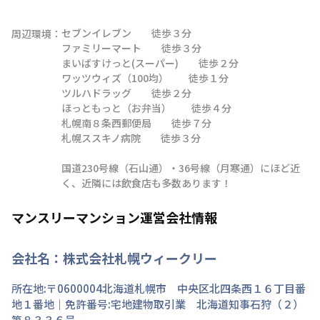
セブンイレブン　　徒歩３分

周辺環境：
ファミリーマート　　徒歩３分

まいばすけっと(スーパー)　　徒歩２分

ワッツウィズ（100均）　　徒歩１分

ツルハドラッグ　　徒歩２分

ほっともっと（お弁当）　　徒歩４分

札幌南８条西郵便局　　徒歩７分

札幌ススキノ病院　　徒歩３分

国道230号線（石山通）・36号線（月寒通）にほど近
く、近隣には飲食店も多数あります！
マンスリーマンション運営会社情報
会社名：
株式会社札幌ウィークリー
所在地:〒
0600004
北海道
札幌市 中央区
北四条西
１６丁目
番
地
１番地
｜免許番号:
宅地建物取引業 北海道知事石狩（２）
第８３３６号