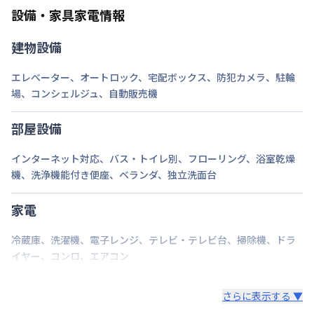
設備・家具家電情報
禁煙・喫煙
禁煙
建物設備
近鉄京都線
東寺駅
徒歩
4
分
交通
近鉄京都線
京都駅
徒歩
7
分
エレベーター
、
オートロック
、
宅配ボックス
、
防犯カメラ
、
駐輪
京都市烏丸線
京都駅
徒歩
10
分
場
、
コンシェルジュ
、
自動販売機
定員
2
名
部屋設備
駐車場
なし
インターネット対応
、
バス・トイレ別
、
フローリング
、
浴室乾燥
次回更新日
情報更新日より14日以内
機
、
洗浄機能付き便座
、
ベランダ
、
独立洗面台
情報更新日
2026年7月27日
家電
冷蔵庫
、
洗濯機
、
電子レンジ
、
テレビ・テレビ台
、
掃除機
、
ドラ
イヤー
、
コンロ
、
エアコン
さらに表示する ▼