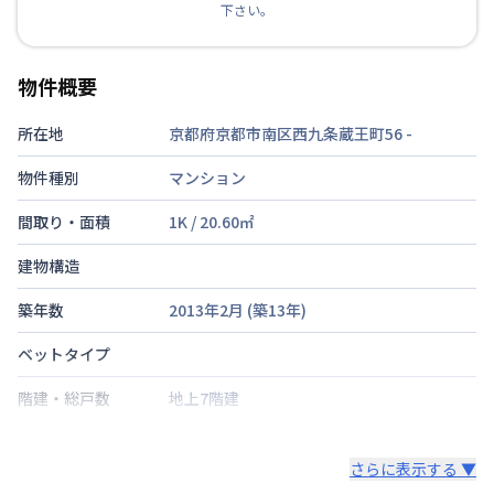
下さい。
物件概要
所在地
京都府京都市南区西九条蔵王町56
-
物件種別
マンション
間取り・面積
1K
/
20.60
㎡
建物構造
築年数
2013年2月
(築
13
年)
ベットタイプ
階建・総戸数
地上7階建
鍵の種類
鍵
さらに表示する ▼
部屋の向き
北