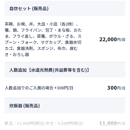
自炊セット (販売品)
茶碗、お椀、丼、大皿・小皿（各2枚）、
箸、鍋、フライパン、包丁・まな板、おた
ま、フライ返し、菜箸、ボウル・ざる、ス
22,000
円/回
プーン・フォーク、マグカップ、食器水切
カゴ、食器洗剤、スポンジ、布巾、皮む
き・おろし器
人数追加【水道光熱費(共益費等を含む)】
300
人数追加でのご入居の場合 +300円/日
円/日
炊飯器 (販売品)
11,000
新品：11,000円(税込) 中古：5,500円(税込)
円/回