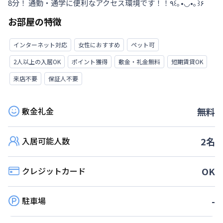
8分！ 通勤・通学に便利なアクセス環境です！！٩꒰｡•◡•｡꒱۶
お部屋の特徴
インターネット対応
女性におすすめ
ペット可
2人以上の入居OK
ポイント獲得
敷金・礼金無料
短期賃貸OK
来店不要
保証人不要
敷金礼金
無料
入居可能人数
2
名
クレジットカード
OK
駐車場
-