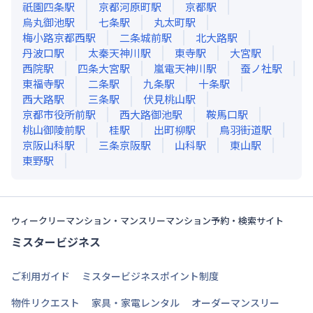
祇園四条
駅
京都河原町
駅
京都
駅
烏丸御池
駅
七条
駅
丸太町
駅
梅小路京都西
駅
二条城前
駅
北大路
駅
丹波口
駅
太秦天神川
駅
東寺
駅
大宮
駅
西院
駅
四条大宮
駅
嵐電天神川
駅
蚕ノ社
駅
東福寺
駅
二条
駅
九条
駅
十条
駅
西大路
駅
三条
駅
伏見桃山
駅
京都市役所前
駅
西大路御池
駅
鞍馬口
駅
桃山御陵前
駅
桂
駅
出町柳
駅
鳥羽街道
駅
京阪山科
駅
三条京阪
駅
山科
駅
東山
駅
東野
駅
ウィークリーマンション・マンスリーマンション予約・検索サイト
ミスタービジネス
ご利用ガイド
ミスタービジネスポイント制度
物件リクエスト
家具・家電レンタル
オーダーマンスリー