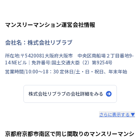
マンスリーマンション運営会社情報
会社名：
株式会社リブラブ
所在地:〒
5420081
大阪府
大阪市 中央区
南船場
２丁目
番地
9-
14 NEビル
｜免許番号:
国土交通大臣（2）第9254号
営業時間/
10:00～18：30
定休日/
土・日・祝日、年末年始
株式会社リブラブ
の会社詳細をみる
スタッフからのコメント
さらに表示する ▼
安心の日商エステムグループ｜創業30年以上の歴史を誇
京都府京都市南区で同じ間取りのマンスリーマンシ
る不動産のプロだからこそ、確かな実績があります。