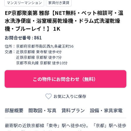
マンスリーマンション
家具付き賃貸
EP京都聚楽第 雅邸【NET無料・ペット相談可・温
水洗浄便座・浴室暖房乾燥機・ドラム式洗濯乾燥
機・ブルーレイ！】
1K
お問合せ番号 :
861
住所：
京都府
京都市南区
西九条蔵王町
56
交通：
近鉄京都線
東寺駅
徒歩
4
分
近鉄京都線
京都駅
徒歩
7
分
京都市烏丸線
京都駅
徒歩
10
分
この物件にお問合わせ（無料）
お気に入りに保存
部屋概要
間取図・写真
賃料プラン
設備・家具家電
最寄駅の近鉄京都線「東寺」駅へ徒歩4分。 「京都」駅へ徒歩