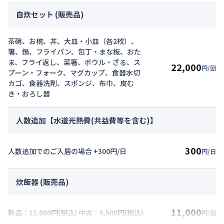
自炊セット (販売品)
茶碗、お椀、丼、大皿・小皿（各2枚）、
箸、鍋、フライパン、包丁・まな板、おた
ま、フライ返し、菜箸、ボウル・ざる、ス
22,000
円/回
プーン・フォーク、マグカップ、食器水切
カゴ、食器洗剤、スポンジ、布巾、皮む
き・おろし器
人数追加【水道光熱費(共益費等を含む)】
300
人数追加でのご入居の場合 +300円/日
円/日
炊飯器 (販売品)
11,000
新品：11,000円(税込) 中古：5,500円(税込)
円/回