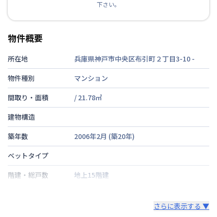
下さい。
物件概要
所在地
兵庫県神戸市中央区布引町２丁目3-10
-
物件種別
マンション
間取り・面積
/
21.78
㎡
建物構造
築年数
2006年2月
(築
20
年)
ベットタイプ
階建・総戸数
地上15階建
鍵の種類
鍵
さらに表示する ▼
部屋の向き
北西