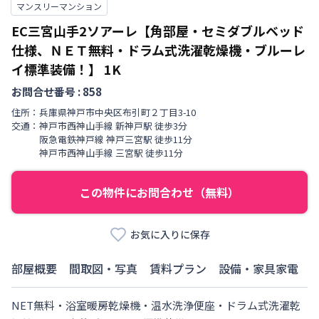
マンスリーマンション
EC三宮山手2ソアーレ【角部屋・セミダブルベッド
仕様、ＮＥＴ無料・ドラム式洗濯乾燥機・ブルーレ
イ標準装備！】
1K
お問合せ番号 :
858
住所：
兵庫県
神戸市中央区
布引町
２丁目
3-10
交通：
神戸市西神山手線
新神戸駅
徒歩
3
分
阪急電鉄神戸線
神戸三宮駅
徒歩
11
分
神戸市西神山手線
三宮駅
徒歩
11
分
この物件にお問合わせ（無料）
お気に入りに保存
部屋概要
間取図・写真
賃料プラン
設備・家具家電
NET無料・浴室暖房乾燥機・温水洗浄便座・ドラム式洗濯乾