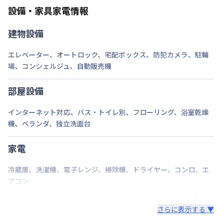
設備・家具家電情報
禁煙・喫煙
禁煙
建物設備
神戸市西神山手線
新神戸駅
徒歩
3
分
交通
阪急電鉄神戸線
神戸三宮駅
徒歩
11
分
エレベーター
、
オートロック
、
宅配ボックス
、
防犯カメラ
、
駐輪
神戸市西神山手線
三宮駅
徒歩
11
分
場
、
コンシェルジュ
、
自動販売機
定員
2
名
部屋設備
駐車場
なし
インターネット対応
、
バス・トイレ別
、
フローリング
、
浴室乾燥
次回更新日
情報更新日より14日以内
機
、
ベランダ
、
独立洗面台
情報更新日
2026年7月26日
家電
冷蔵庫
、
洗濯機
、
電子レンジ
、
掃除機
、
ドライヤー
、
コンロ
、
エ
アコン
さらに表示する ▼