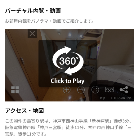
バーチャル内覧・動画
お部屋内観をパノラマ・動画でご紹介します。
アクセス・地図
この物件の最寄り駅は
、
神戸市西神山手線
「
新神戸駅
」
徒歩3分
、
阪急電鉄神戸線
「
神戸三宮駅
」
徒歩11分
、
神戸市西神山手線
「
三
宮駅
」
徒歩11分
です。