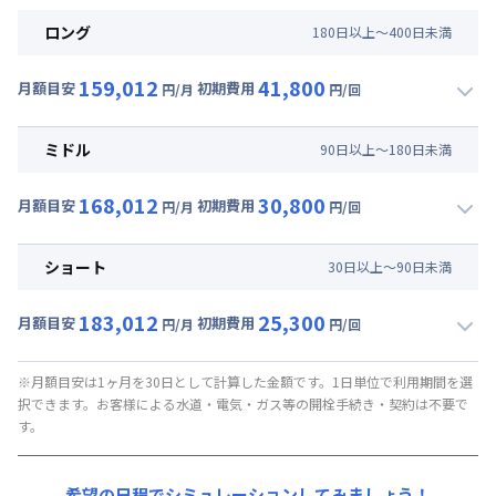
ロング
180
日
以上～
400
日
未満
159,012
41,800
月額目安
初期費用
円/月
円/回
▼
ロング
利用時の料金詳細
月額賃料目安(30日利用)
ミドル
90
日
以上～
180
日
未満
賃料 :
114,000円/月 (3,800円/日)
168,012
30,800
光熱費他 :
40,920円/月 (1,364円/日) (税抜)
月額目安
初期費用
円/月
円/回
▼
ミドル
利用時の料金詳細
清掃料他 :
38,000円/回 (税抜)
月額賃料目安(30日利用)
ショート
30
日
以上～
90
日
未満
賃料 :
123,000円/月 (4,100円/日)
183,012
25,300
光熱費他 :
40,920円/月 (1,364円/日) (税抜)
月額目安
初期費用
円/月
円/回
▼
ショート
利用時の料金詳細
清掃料他 :
28,000円/回 (税抜)
月額賃料目安(30日利用)
※月額目安は1ヶ月を30日として計算した金額です。1日単位で利用期間を選
択できます。お客様による水道・電気・ガス等の開栓手続き・契約は不要で
賃料 :
138,000円/月 (4,600円/日)
す。
光熱費他 :
40,920円/月 (1,364円/日) (税抜)
清掃料他 :
23,000円/回 (税抜)
希望の日程でシミュレーションしてみましょう！