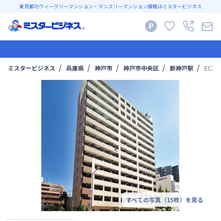
東京都のウィークリーマンション・マンスリーマンション情報はミスタービジネス
ミスタービジネス
兵庫県
神戸市
神戸市中央区
新神戸駅
EC
すべての写真（
15
枚）を見る