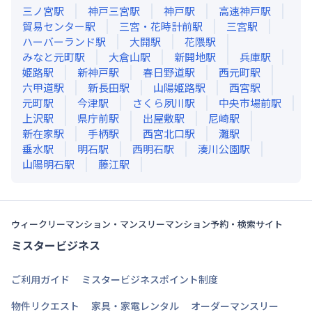
三ノ宮
駅
神戸三宮
駅
神戸
駅
高速神戸
駅
貿易センター
駅
三宮・花時計前
駅
三宮
駅
ハーバーランド
駅
大開
駅
花隈
駅
みなと元町
駅
大倉山
駅
新開地
駅
兵庫
駅
姫路
駅
新神戸
駅
春日野道
駅
西元町
駅
六甲道
駅
新長田
駅
山陽姫路
駅
西宮
駅
元町
駅
今津
駅
さくら夙川
駅
中央市場前
駅
上沢
駅
県庁前
駅
出屋敷
駅
尼崎
駅
新在家
駅
手柄
駅
西宮北口
駅
灘
駅
垂水
駅
明石
駅
西明石
駅
湊川公園
駅
山陽明石
駅
藤江
駅
ウィークリーマンション・マンスリーマンション予約・検索サイト
ミスタービジネス
ご利用ガイド
ミスタービジネスポイント制度
物件リクエスト
家具・家電レンタル
オーダーマンスリー