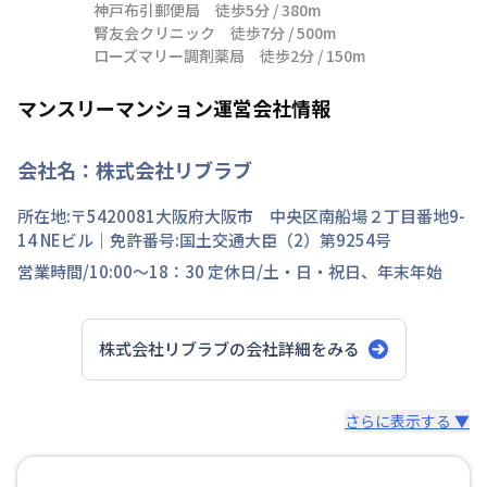
神戸布引郵便局　徒歩5分 / 380m

腎友会クリニック　徒歩7分 / 500m

ローズマリー調剤薬局　徒歩2分 / 150m
マンスリーマンション運営会社情報
会社名：
株式会社リブラブ
所在地:〒
5420081
大阪府
大阪市 中央区
南船場
２丁目
番地
9-
14 NEビル
｜免許番号:
国土交通大臣（2）第9254号
営業時間/
10:00～18：30
定休日/
土・日・祝日、年末年始
株式会社リブラブ
の会社詳細をみる
スタッフからのコメント
さらに表示する ▼
安心の日商エステムグループ｜創業30年以上の歴史を誇