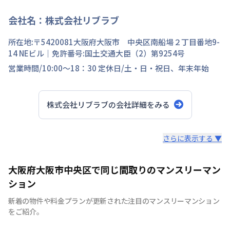
会社名：
株式会社リブラブ
所在地:〒
5420081
大阪府
大阪市 中央区
南船場
２丁目
番地
9-
14 NEビル
｜免許番号:
国土交通大臣（2）第9254号
営業時間/
10:00～18：30
定休日/
土・日・祝日、年末年始
株式会社リブラブ
の会社詳細をみる
スタッフからのコメント
さらに表示する ▼
安心の日商エステムグループ｜創業30年以上の歴史を誇
大阪府大阪市中央区で同じ間取りのマンスリーマン
る不動産のプロだからこそ、確かな実績があります。
ション
新着の物件や料金プランが更新された注目のマンスリーマンション
をご紹介。