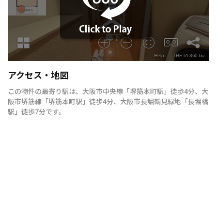
アクセス・地図
この物件の最寄り駅は
、
大阪市中央線
「
堺筋本町駅
」
徒歩4分
、
大
阪市堺筋線
「
堺筋本町駅
」
徒歩4分
、
大阪市長堀鶴見緑地
「
長堀橋
駅
」
徒歩7分
です。