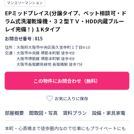
マンスリーマンション
EPミッドプレイス(分譲タイプ、ペット相談可・ド
ラム式洗濯乾燥機・３２型ＴＶ・HDD内蔵ブルー
レイ完備！)
１Kタイプ
お問合せ番号 :
815
住所：
大阪府
大阪市中央区
南久宝寺町
１丁目
6-10
交通：
大阪市中央線
堺筋本町駅
徒歩
4
分
大阪市堺筋線
堺筋本町駅
徒歩
4
分
大阪市長堀鶴見緑地
長堀橋駅
徒歩
7
分
この物件にお問合わせ（無料）
お気に入りに保存
部屋概要
間取図・写真
賃料プラン
設備・家具家電
本町・心斎橋まで徒歩圏内なので仕事にもプライベートにも