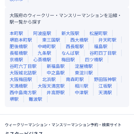
大阪府のウィークリー・マンスリーマンションを沿線・
駅一覧から探す
本町
駅
阿波座
駅
新大阪
駅
松屋町
駅
堺筋本町
駅
東三国
駅
西大橋
駅
弁天町
駅
肥後橋
駅
中崎町
駅
西長堀
駅
福島
駅
長堀橋
駅
九条
駅
なんば
駅
谷町四丁目
駅
京橋
駅
心斎橋
駅
梅田
駅
四ツ橋
駅
谷町六丁目
駅
新福島
駅
淀屋橋
駅
大阪城北詰
駅
中之島
駅
東淀川
駅
大阪梅田
駅
北浜
駅
南森町
駅
野田阪神
駅
天満橋
駅
大阪天満宮
駅
相川
駅
江坂
駅
西中島南方
駅
井高野
駅
中津
駅
天満
駅
堺
駅
難波
駅
ウィークリーマンション・マンスリーマンション予約・検索サイト
ミスタービジネス