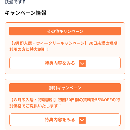
快適です❣
キャンペーン情報
その他キャンペーン
【8月即入居・ウィークリーキャンペーン】30日未満の短期
利用の方に特大割引！
特典内容をみる
特典内容
割引キャンペーン
通常賃料4,900円/日のところ割引賃料2,200円/日
ご利用いただけます！ ※ 光熱費・清掃料は別途必
【８月即入居・特別割引】初回30日間の賃料を55％OFFの特
要です。ご利用人数が追加になった場合は、追加
別価格でご提供いたします！
料金として300円/日UPとなります。
特典内容をみる
利用条件