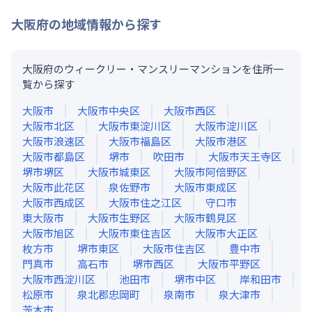
大阪府
の地域情報から探す
大阪府のウィークリー・マンスリーマンションを住所一
覧から探す
大阪市
大阪市中央区
大阪市西区
大阪市北区
大阪市東淀川区
大阪市淀川区
大阪市浪速区
大阪市福島区
大阪市港区
大阪市都島区
堺市
吹田市
大阪市天王寺区
堺市堺区
大阪市城東区
大阪市阿倍野区
大阪市此花区
泉佐野市
大阪市東成区
大阪市西成区
大阪市住之江区
守口市
東大阪市
大阪市生野区
大阪市鶴見区
大阪市旭区
大阪市東住吉区
大阪市大正区
枚方市
堺市東区
大阪市住吉区
豊中市
門真市
高石市
堺市西区
大阪市平野区
大阪市西淀川区
池田市
堺市中区
岸和田市
松原市
泉北郡忠岡町
泉南市
泉大津市
茨木市