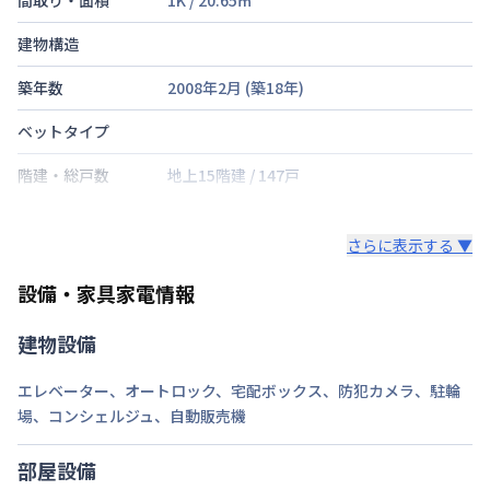
建物構造
築年数
2008年2月
(築
18
年)
ベットタイプ
階建・総戸数
地上15階建
/
147戸
鍵の種類
鍵
さらに表示する ▼
部屋の向き
タイプによって異なる
設備・家具家電情報
禁煙・喫煙
禁煙
建物設備
大阪市中央線
堺筋本町駅
徒歩
4
分
交通
大阪市堺筋線
堺筋本町駅
徒歩
4
分
エレベーター
、
オートロック
、
宅配ボックス
、
防犯カメラ
、
駐輪
大阪市長堀鶴見緑地
長堀橋駅
徒歩
7
分
場
、
コンシェルジュ
、
自動販売機
定員
2
名
部屋設備
駐車場
なし