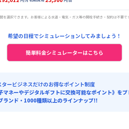
:
38,000円/回 (税抜)
円/月
円/回
2,000円/月 (4,400円/日)
ート
利用時の料金詳細
:
40,920円/月 (1,364円/日) (税抜)
目安(30日利用)
期間を選択できます。お客様による水道・電気・ガス等の開栓手続き・契約は不要で
:
28,000円/回 (税抜)
7,000円/月 (4,900円/日)
:
40,920円/月 (1,364円/日) (税抜)
希望の日程でシミュレーションしてみましょう！
:
23,000円/回 (税抜)
簡単料金シミュレーターはこちら
スタービジネスだけのお得なポイント制度
子マネーやデジタルギフトに交換可能
なポイント》をプ
0ブランド・1000種類以上のラインナップ!!