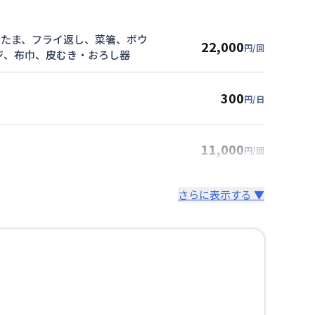
おたま、フライ返し、菜箸、ボウ
22,000
円/回
ジ、布巾、皮むき・おろし器
300
円/日
11,000
円/回
さらに表示する ▼