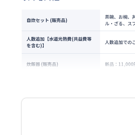
茶碗、お椀、
自炊セット (販売品)
ル・ざる、ス
人数追加【水道光熱費(共益費等
人数追加でのご
を含む)】
炊飯器 (販売品)
新品：11,000