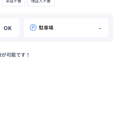
来店不要
保証人不要
OK
駐車場
-
換が可能です！