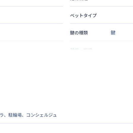
ベットタイプ
鍵
鍵の種類
禁煙・喫煙
14
分
1
名
定員
情報更新日
次回更新日
ラ
、
駐輪場
、
コンシェルジュ