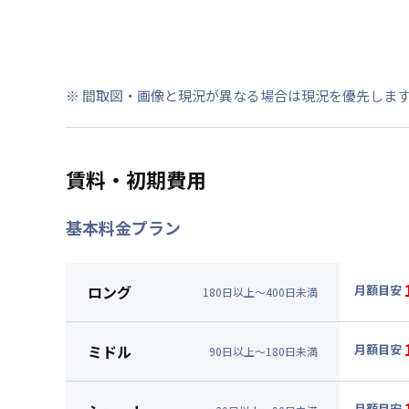
※ 間取図・画像と現況が異なる場合は現況を優先しま
賃料・初期費用
基本料金プラン
ロング
月額目安
180
日
以上～
400
日
未満
▼
ロン
月額賃料
ミドル
月額目安
90
日
以上～
180
日
未満
賃料 :
12
▼
ミド
光熱費他 
月額賃料
月額目安