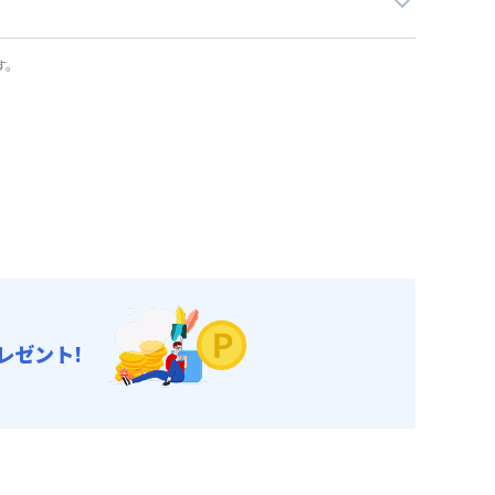
す。
レゼント!