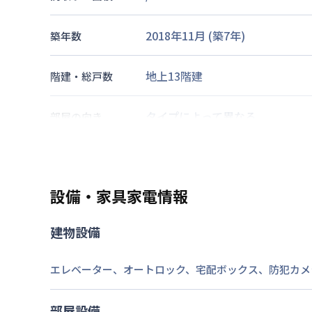
2018年11月
(築
7
年)
築年数
地上13階建
階建・総戸数
タイプによって異なる
部屋の向き
大阪市御堂筋線
中津駅
徒歩
6
分
阪急電鉄宝塚線
大阪梅田駅
徒歩
交通
大阪市御堂筋線
梅田駅
徒歩
14
分
設備・家具家電情報
なし
駐車場
建物設備
2026年7月23日
情報更新日
エレベーター
、
オートロック
、
宅配ボックス
、
防犯カメ
部屋設備