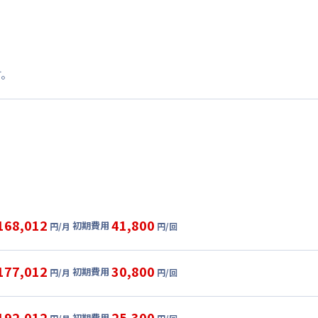
す。
168,012
41,800
初期費用
円/月
円/回
グ
利用時の料金詳細
目安(30日利用)
177,012
30,800
初期費用
円/月
円/回
3,000円/月 (4,100円/日)
ル
利用時の料金詳細
:
40,920円/月 (1,364円/日) (税抜)
目安(30日利用)
192,012
25,300
初期費用