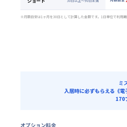
ショート
清掃料他 
30
日
以上～
90
日
未満
賃料 :
13
▼
ショ
光熱費他 
月額賃料
※月額目安は1ヶ月を30日として計算した金額です。1日単位で利用
清掃料他 
賃料 :
14
光熱費他 
清掃料他 
ミ
入居時に必ずもらえる
《電
17
オプション料金