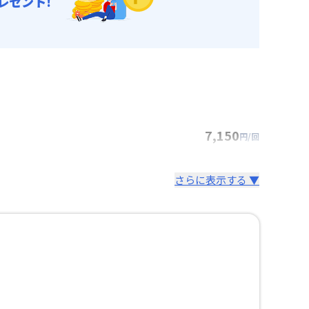
レゼント!
7,150
円/回
さらに表示する ▼