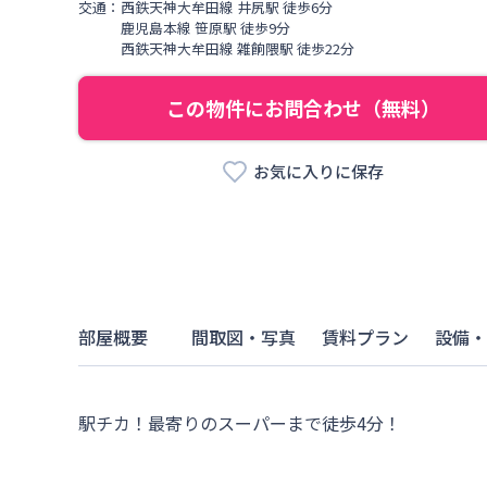
交通：
西鉄天神大牟田線
井尻駅
徒歩
6
分
鹿児島本線
笹原駅
徒歩
9
分
西鉄天神大牟田線
雑餉隈駅
徒歩
22
分
この物件にお問合わせ（無料）
お気に入りに保存
部屋概要
間取図・写真
賃料プラン
設備・
駅チカ！最寄りのスーパーまで徒歩4分！