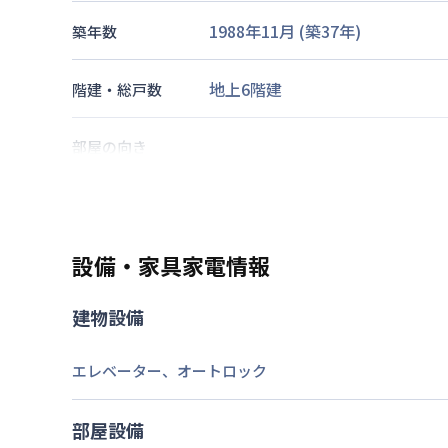
1988年11月
(築
37
年)
築年数
地上6階建
階建・総戸数
部屋の向き
西鉄天神大牟田線
井尻駅
徒歩
6
鹿児島本線
笹原駅
徒歩
9
分
交通
西鉄天神大牟田線
雑餉隈駅
徒歩
設備・家具家電情報
なし
駐車場
建物設備
2026年7月25日
情報更新日
エレベーター
、
オートロック
部屋設備