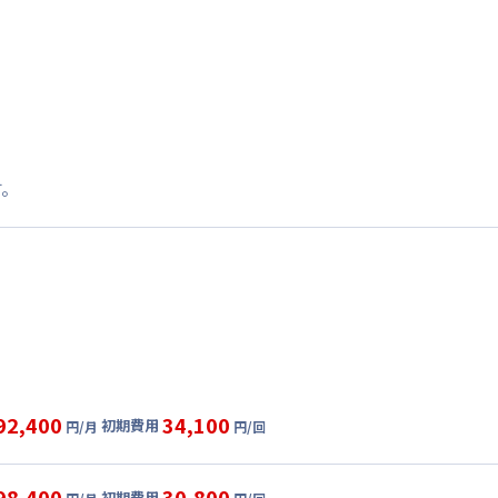
す。
92,400
34,100
初期費用
円/月
円/回
グ
利用時の料金詳細
目安(30日利用)
98,400
30,800
初期費用