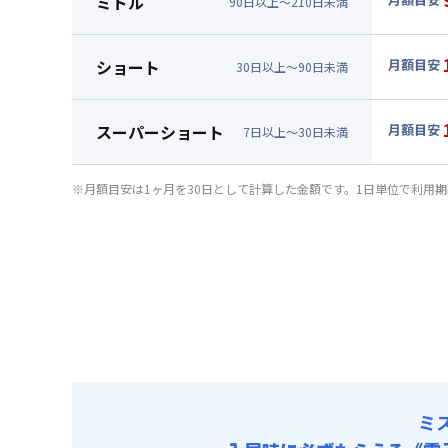
ミドル
90
日
以上～
210
日
未満
賃料 :
51
▼
ミド
光熱費他 
月額賃料
ショート
月額目安
清掃料他 
30
日
以上～
90
日
未満
賃料 :
57
▼
ショ
その他費用
光熱費他 
月額賃料
管理費
スーパーショート
月額目安
清掃料他 
7
日
以上～
30
日
未満
初期費用
賃料 :
63
▼
スー
その他費用
光熱費他 
事務手数料 
月額賃料
管理費
※月額目安は1ヶ月を30日として計算した金額です。1日単位で利用
清掃料他 
初期費用
賃料 :
75
その他費用
光熱費他 
事務手数料 
管理費
清掃料他 
初期費用
その他費用
事務手数料 
管理費
初期費用
事務手数料 
ミ