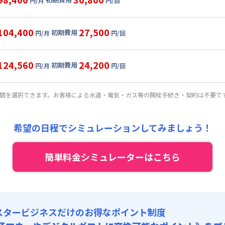
円/月
円/回
,000円/月 (1,700円/日)
ル
利用時の料金詳細
:
24,000円/月 (800円/日) (税抜)
目安(30日利用)
104,400
27,500
初期費用
:
21,000円/回 (税抜)
円/月
円/回
,000円/月 (1,900円/日)
ート
利用時の料金詳細
 :
:
24,000円/月 (800円/日) (税抜)
目安(30日利用)
:
15,000円/月 (500円/日)
124,560
24,200
初期費用
:
18,000円/回 (税抜)
円/月
円/回
,000円/月 (2,100円/日)
パーショート
利用時の料金詳細
 :
:
24,000円/月 (800円/日) (税抜)
: 10,000円/回 (税抜)
目安(30日利用)
:
15,000円/月 (500円/日)
期間を選択できます。お客様による水道・電気・ガス等の開栓手続き・契約は不要で
:
15,000円/回 (税抜)
,600円/月 (2,520円/日) (税抜)
 :
:
24,000円/月 (800円/日) (税抜)
: 10,000円/回 (税抜)
:
15,000円/月 (500円/日)
希望の日程でシミュレーションしてみましょう！
:
12,000円/回 (税抜)
 :
: 10,000円/回 (税抜)
簡単料金シミュレーターはこちら
:
15,000円/月 (500円/日)
: 10,000円/回 (税抜)
スタービジネスだけのお得なポイント制度