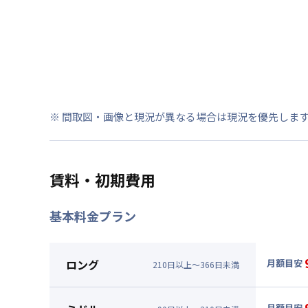
※ 間取図・画像と現況が異なる場合は現況を優先しま
賃料・初期費用
基本料金プラン
ロング
月額目安
210
日
以上～
366
日
未満
▼
ロン
月額賃料
月額目安