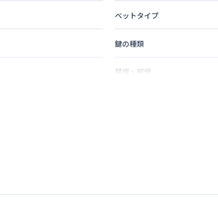
ベットタイプ
鍵の種類
禁煙・喫煙
分
2
名
定員
22
分
情報更新日
次回更新日