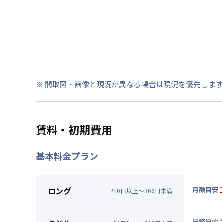
※ 間取図・画像と現況が異なる場合は現況を優先しま
賃料・初期費用
基本料金プラン
ロング
月額目安
210
日
以上～
366
日
未満
▼
ロン
月額賃料
月額目安