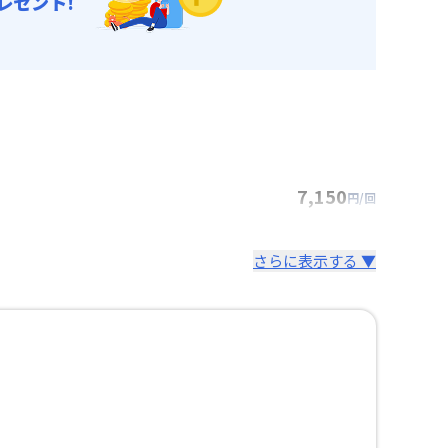
レゼント!
7,150
円/回
さらに表示する ▼