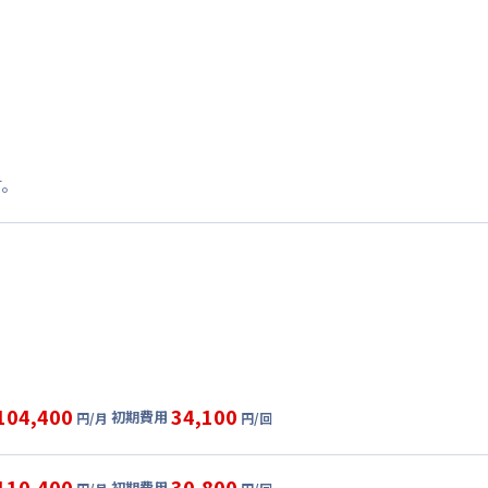
す。
104,400
34,100
初期費用
円/月
円/回
グ
利用時の料金詳細
目安(30日利用)
110,400
30,800
初期費用