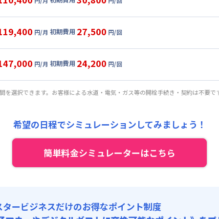
円/月
円/回
,000円/月 (2,100円/日)
ル
利用時の料金詳細
:
24,000円/月 (800円/日) (税抜)
目安(30日利用)
119,400
27,500
初期費用
:
21,000円/回 (税抜)
円/月
円/回
,000円/月 (2,300円/日)
ート
利用時の料金詳細
 :
:
24,000円/月 (800円/日) (税抜)
目安(30日利用)
:
15,000円/月 (500円/日)
147,000
24,200
初期費用
:
18,000円/回 (税抜)
円/月
円/回
,000円/月 (2,600円/日)
パーショート
利用時の料金詳細
 :
:
24,000円/月 (800円/日) (税抜)
: 10,000円/回 (税抜)
目安(30日利用)
:
15,000円/月 (500円/日)
期間を選択できます。お客様による水道・電気・ガス等の開栓手続き・契約は不要で
:
15,000円/回 (税抜)
,000円/月 (3,200円/日) (税抜)
 :
:
24,000円/月 (800円/日) (税抜)
: 10,000円/回 (税抜)
:
15,000円/月 (500円/日)
希望の日程でシミュレーションしてみましょう！
:
12,000円/回 (税抜)
 :
: 10,000円/回 (税抜)
簡単料金シミュレーターはこちら
:
15,000円/月 (500円/日)
: 10,000円/回 (税抜)
スタービジネスだけのお得なポイント制度