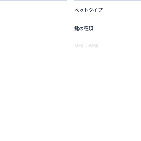
ベットタイプ
鍵の種類
禁煙・喫煙
2
名
定員
情報更新日
次回更新日