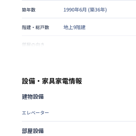
1990年6月
(築
36
年)
築年数
地上9階建
階建・総戸数
部屋の向き
福岡市空港線
西新駅
徒歩
7
分
福岡市空港線
藤崎駅
徒歩
7
分
交通
福岡市空港線
天神駅
徒歩
56
分
設備・家具家電情報
なし
駐車場
建物設備
2026年7月22日
情報更新日
エレベーター
部屋設備