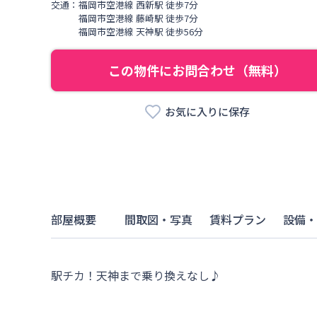
交通：
福岡市空港線
西新駅
徒歩
7
分
福岡市空港線
藤崎駅
徒歩
7
分
福岡市空港線
天神駅
徒歩
56
分
この物件にお問合わせ（無料）
お気に入りに保存
部屋概要
間取図・写真
賃料プラン
設備・
駅チカ！天神まで乗り換えなし♪