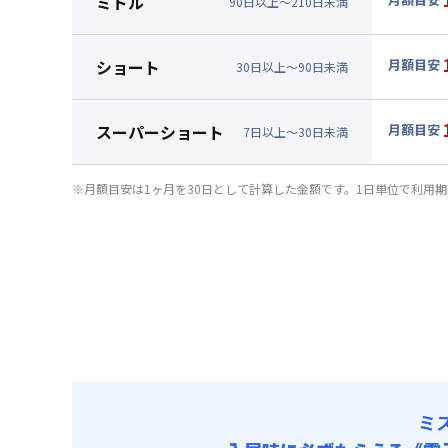
ミドル
90
日
以上～
210
日
未満
賃料 :
63
▼
ミド
光熱費他 
月額賃料
ショート
月額目安
清掃料他 
30
日
以上～
90
日
未満
賃料 :
69
▼
ショ
その他費用
光熱費他 
月額賃料
管理費
スーパーショート
月額目安
清掃料他 
7
日
以上～
30
日
未満
初期費用
賃料 :
78
▼
スー
その他費用
光熱費他 
事務手数料 
月額賃料
管理費
※月額目安は1ヶ月を30日として計算した金額です。1日単位で利用
清掃料他 
初期費用
賃料 :
96
その他費用
光熱費他 
事務手数料 
管理費
清掃料他 
初期費用
その他費用
事務手数料 
管理費
初期費用
事務手数料 
ミ