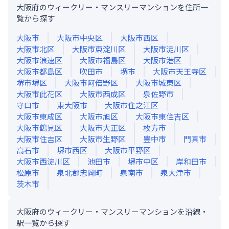
大阪府のウィークリー・マンスリーマンションを住所一
覧から探す
大阪市
大阪市中央区
大阪市西区
大阪市北区
大阪市東淀川区
大阪市淀川区
大阪市浪速区
大阪市福島区
大阪市港区
大阪市都島区
吹田市
堺市
大阪市天王寺区
堺市堺区
大阪市阿倍野区
大阪市城東区
大阪市此花区
大阪市西成区
泉佐野市
守口市
東大阪市
大阪市住之江区
大阪市東成区
大阪市旭区
大阪市東住吉区
大阪市鶴見区
大阪市大正区
枚方市
大阪市住吉区
大阪市生野区
豊中市
門真市
高石市
堺市西区
大阪市平野区
大阪市西淀川区
池田市
堺市中区
岸和田市
松原市
泉北郡忠岡町
泉南市
泉大津市
茨木市
大阪府のウィークリー・マンスリーマンションを沿線・
駅一覧から探す