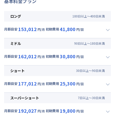
基本料金プラン
ロング
180
日
以上～
400
日
未満
153,012
41,800
月額目安
初期費用
円/月
円/回
▼
ロング
利用時の料金詳細
月額賃料目安(30日利用)
ミドル
90
日
以上～
180
日
未満
賃料 :
108,000円/月 (3,600円/日)
162,012
30,800
光熱費他 :
40,920円/月 (1,364円/日) (税抜)
月額目安
初期費用
円/月
円/回
▼
ミドル
利用時の料金詳細
清掃料他 :
38,000円/回 (税抜)
月額賃料目安(30日利用)
ショート
30
日
以上～
90
日
未満
賃料 :
117,000円/月 (3,900円/日)
177,012
25,300
光熱費他 :
40,920円/月 (1,364円/日) (税抜)
月額目安
初期費用
円/月
円/回
▼
ショート
利用時の料金詳細
清掃料他 :
28,000円/回 (税抜)
月額賃料目安(30日利用)
スーパーショート
7
日
以上～
30
日
未満
賃料 :
132,000円/月 (4,400円/日)
192,027
19,800
光熱費他 :
40,920円/月 (1,364円/日) (税抜)
月額目安
初期費用
円/月
円/回