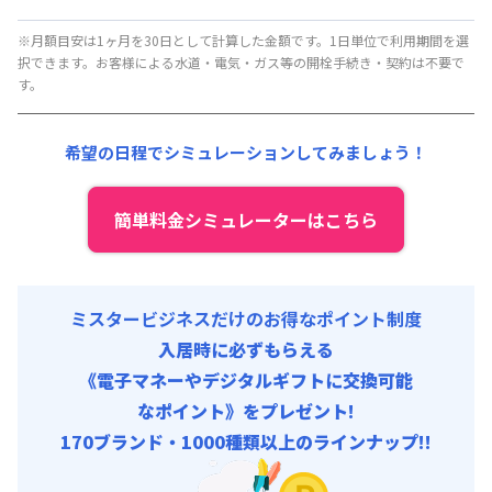
▼
スーパーショート
利用時の料金詳細
清掃料他 :
23,000円/回 (税抜)
月額賃料目安(30日利用)
※月額目安は1ヶ月を30日として計算した金額です。1日単位で利用期間を選
択できます。お客様による水道・電気・ガス等の開栓手続き・契約は不要で
賃料 :
133,650円/月 (4,455円/日) (税抜)
す。
光熱費他 :
40,920円/月 (1,364円/日) (税抜)
清掃料他 :
18,000円/回 (税抜)
希望の日程でシミュレーションしてみましょう！
簡単料金シミュレーターはこちら
ミスタービジネスだけのお得なポイント制度
入居時に必ずもらえる
《電子マネーやデジタルギフトに交換可能
なポイント》をプレゼント!
170ブランド・1000種類以上のラインナップ!!