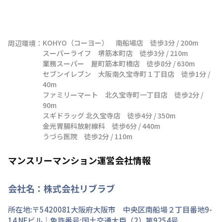
KOHYO（コーヨー）　南船場店　徒歩3分 / 200m

周辺環境：
スーパーライフ　堺筋本町店　徒歩3分 / 210m

業務スーパー　屋町筋本町橋店　徒歩8分 / 630m

セブンイレブン　大阪南久宝寺町１丁目店　徒歩1分 / 
40m

ファミリーマート　北久宝寺町一丁目店　徒歩2分 / 
90m

スギドラッグ 北久宝寺店　徒歩4分 / 350m

金光胃腸科放射線科　徒歩6分 / 440m

うづら医院　徒歩2分 / 110m
マンスリーマンション運営会社情報
会社名：
株式会社リブラブ
所在地:〒
5420081
大阪府
大阪市 中央区
南船場
２丁目
番地
9-
14 NEビル
｜免許番号:
国土交通大臣（2）第9254号