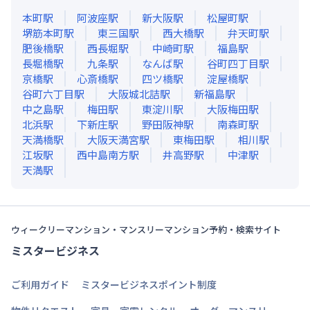
本町
駅
阿波座
駅
新大阪
駅
松屋町
駅
堺筋本町
駅
東三国
駅
西大橋
駅
弁天町
駅
肥後橋
駅
西長堀
駅
中崎町
駅
福島
駅
長堀橋
駅
九条
駅
なんば
駅
谷町四丁目
駅
京橋
駅
心斎橋
駅
四ツ橋
駅
淀屋橋
駅
谷町六丁目
駅
大阪城北詰
駅
新福島
駅
中之島
駅
梅田
駅
東淀川
駅
大阪梅田
駅
北浜
駅
下新庄
駅
野田阪神
駅
南森町
駅
天満橋
駅
大阪天満宮
駅
東梅田
駅
相川
駅
江坂
駅
西中島南方
駅
井高野
駅
中津
駅
天満
駅
ウィークリーマンション・マンスリーマンション予約・検索サイト
ミスタービジネス
ご利用ガイド
ミスタービジネスポイント制度