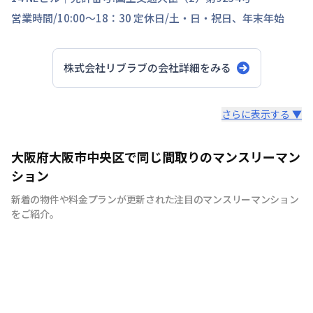
営業時間/
10:00～18：30
定休日/
土・日・祝日、年末年始
株式会社リブラブ
の会社詳細をみる
スタッフからのコメント
さらに表示する ▼
安心の日商エステムグループ｜創業30年以上の歴史を誇
大阪府大阪市中央区で同じ間取りのマンスリーマン
る不動産のプロだからこそ、確かな実績があります。
ション
新着の物件や料金プランが更新された注目のマンスリーマンション
をご紹介。