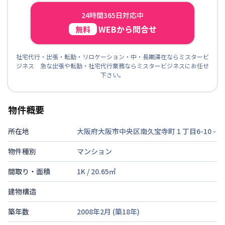
24時間365日対応中
WEBから問合せ
無料
社宅代行・出張・転勤・リロケーション・中・長期滞在ならミスタービ
ジネス 急な出張や転勤・社宅代行業務ならミスタービジネスにお任せ
下さい。
物件概要
所在地
大阪府大阪市中央区南久宝寺町１丁目6-10
-
物件種別
マンション
間取り・面積
1K
/
20.65
㎡
建物構造
築年数
2008年2月
(築
18
年)