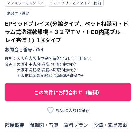
マンスリーマンション
ウィークリーマンション・民泊
家具付き賃貸
EPミッドプレイス(分譲タイプ、ペット相談可・ド
ラム式洗濯乾燥機・３２型ＴＶ・HDD内蔵ブルー
レイ完備！)
１Kタイプ
お問合せ番号 :
754
住所：
大阪府
大阪市中央区
南久宝寺町
１丁目
6-10
交通：
大阪市中央線
堺筋本町駅
徒歩
4
分
大阪市堺筋線
堺筋本町駅
徒歩
4
分
大阪市長堀鶴見緑地
長堀橋駅
徒歩
7
分
この物件にお問合わせ（無料）
お気に入りに保存
部屋概要
間取図・写真
賃料プラン
設備・家具家電