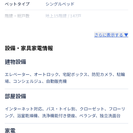
ベットタイプ
シングルベッド
階建・総戸数
地上15階建
/
147戸
鍵の種類
鍵
さらに表示する ▼
部屋の向き
タイプによって異なる
設備・家具家電情報
禁煙・喫煙
禁煙
建物設備
大阪市中央線
堺筋本町駅
徒歩
4
分
交通
大阪市堺筋線
堺筋本町駅
徒歩
4
分
エレベーター
、
オートロック
、
宅配ボックス
、
防犯カメラ
、
駐輪
大阪市長堀鶴見緑地
長堀橋駅
徒歩
7
分
場
、
コンシェルジュ
、
自動販売機
定員
2
名
部屋設備
駐車場
なし
インターネット対応
、
バス・トイレ別
、
クローゼット
、
フローリ
次回更新日
情報更新日より14日以内
ング
、
浴室乾燥機
、
洗浄機能付き便座
、
ベランダ
、
独立洗面台
情報更新日
2026年7月22日
家電