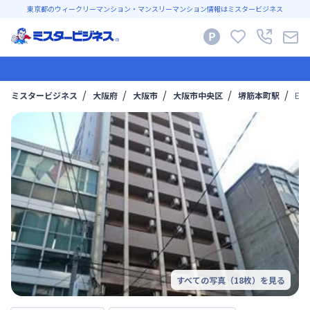
東京都のウィークリーマンション・マンスリーマンション情報はミスタービジネス
ミスタービジネス
大阪府
大阪市
大阪市中央区
堺筋本町駅
E
すべての写真（
18
枚）を見る