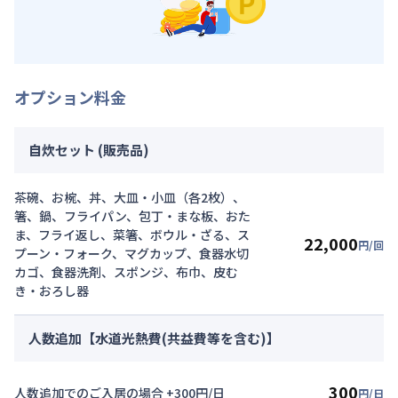
オプション料金
自炊セット (販売品)
茶碗、お椀、丼、大皿・小皿（各2枚）、
箸、鍋、フライパン、包丁・まな板、おた
ま、フライ返し、菜箸、ボウル・ざる、ス
22,000
円/回
プーン・フォーク、マグカップ、食器水切
カゴ、食器洗剤、スポンジ、布巾、皮む
き・おろし器
人数追加【水道光熱費(共益費等を含む)】
300
人数追加でのご入居の場合 +300円/日
円/日