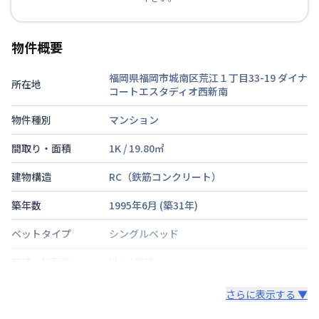
物件概要
福岡県福岡市城南区荒江１丁目33-19
ダイナ
所在地
コートエスタディオ西新南
物件種別
マンション
間取り・面積
1K
/
19.80
㎡
建物構造
RC（鉄筋コンクリート）
築年数
1995年6月
(築
31
年)
ベットタイプ
シングルベッド
階建・総戸数
地上9階建
鍵の種類
さらに表示する ▼
部屋の向き