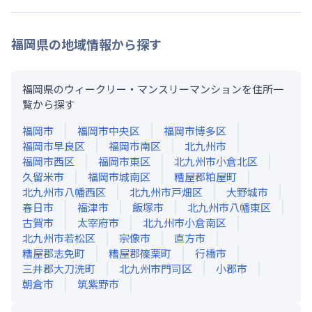
福岡県
の地域情報から探す
福岡県のウィークリー・マンスリーマンションを住所一
覧から探す
福岡市
福岡市中央区
福岡市博多区
福岡市早良区
福岡市南区
北九州市
福岡市西区
福岡市東区
北九州市小倉北区
久留米市
福岡市城南区
糟屋郡粕屋町
北九州市八幡西区
北九州市戸畑区
大野城市
春日市
福津市
飯塚市
北九州市八幡東区
古賀市
太宰府市
北九州市小倉南区
北九州市若松区
宗像市
直方市
糟屋郡志免町
糟屋郡篠栗町
行橋市
三井郡大刀洗町
北九州市門司区
小郡市
朝倉市
筑紫野市