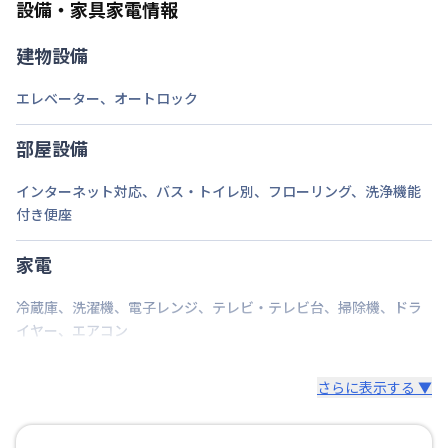
設備・家具家電情報
禁煙・喫煙
禁煙
建物設備
福岡市空港線
西新駅
徒歩
14
分
交通
エレベーター
、
オートロック
福岡市七隈線
別府駅
徒歩
17
分
定員
1
名
部屋設備
駐車場
なし
インターネット対応
、
バス・トイレ別
、
フローリング
、
洗浄機能
付き便座
次回更新日
情報更新日より14日以内
情報更新日
2026年7月24日
家電
冷蔵庫
、
洗濯機
、
電子レンジ
、
テレビ・テレビ台
、
掃除機
、
ドラ
イヤー
、
エアコン
さらに表示する ▼