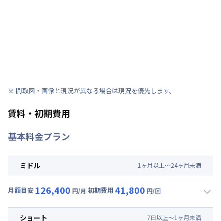
※ 間取図・画像と現況が異なる場合は現況を優先します。
賃料・初期費用
基本料金プラン
ミドル
1
ヶ
月
以上～
24
ヶ
月
未満
126,400
41,800
月額目安
初期費用
円/月
円/回
▼
ミドル
利用時の料金詳細
月額賃料目安(30日利用)
ショート
7
日
以上～
1
ヶ
月
未満