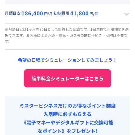
賃料 :
99,000円/月
186,400
41,800
光熱費他 :
24,000円/月 (税抜)
月額目安
初期費用
円/月
円/回
▼
ショート
利用時の料金詳細
清掃料他 :
15,000円/回 (税抜)
月額賃料目安(30日利用)
その他費用 :
※月額目安は1ヶ月を30日として計算した金額です。1日単位で利用期間を選
択できます。お客様による水道・電気・ガス等の開栓手続き・契約は不要で
火災保険料
:
1,000円/月
賃料 :
159,000円/月 (5,300円/日)
す。
初期費用
光熱費他 :
24,000円/月 (800円/日) (税抜)
事務手数料 : 15,000円/回 (税抜)
清掃料他 :
15,000円/回 (税抜)
希望の日程でシミュレーションしてみましょう！
寝具セット : 8,000円/回 (税抜)
その他費用 :
火災保険料
:
1,000円/月
初期費用
簡単料金シミュレーターはこちら
事務手数料 : 15,000円/回 (税抜)
寝具セット : 8,000円/回 (税抜)
ミスタービジネスだけのお得なポイント制度
入居時に必ずもらえる
《電子マネーやデジタルギフトに交換可能
なポイント》をプレゼント!