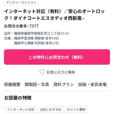
マンスリーマンション
インターネット対応（有料）／安心のオートロッ
ク！ダイナコートエスタディオ西新南
-
お問合せ番号 :
7377
住所：
福岡県
福岡市城南区
荒江
１丁目
33-19
交通：
福岡市空港線
西新駅
徒歩
14
分
福岡市七隈線
別府駅
徒歩
17
分
この物件にお問合わせ（無料）
お気に入りに保存
部屋概要
間取図・写真
賃料プラン
設備・家具家電
お部屋の特徴
インターネット対応
女性におすすめ
ポイント獲得