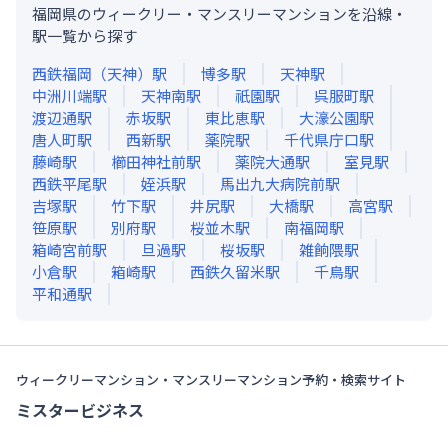
福岡県のウィークリー・マンスリーマンションを沿線・
駅一覧から探す
西鉄福岡（天神）
駅
博多
駅
天神
駅
中洲川端
駅
天神南
駅
祇園
駅
呉服町
駅
渡辺通
駅
赤坂
駅
東比恵
駅
大濠公園
駅
唐人町
駅
西新
駅
薬院
駅
千代県庁口
駅
藤崎
駅
櫛田神社前
駅
薬院大通
駅
室見
駅
西鉄平尾
駅
姪浜
駅
馬出九大病院前
駅
吉塚
駅
竹下
駅
井尻
駅
大橋
駅
高宮
駅
笹原
駅
別府
駅
桜並木
駅
南福岡
駅
箱崎宮前
駅
旦過
駅
桜坂
駅
雑餉隈
駅
小倉
駅
箱崎
駅
西鉄久留米
駅
千鳥
駅
平和通
駅
ウィークリーマンション・マンスリーマンション予約・検索サイト
ミスタービジネス