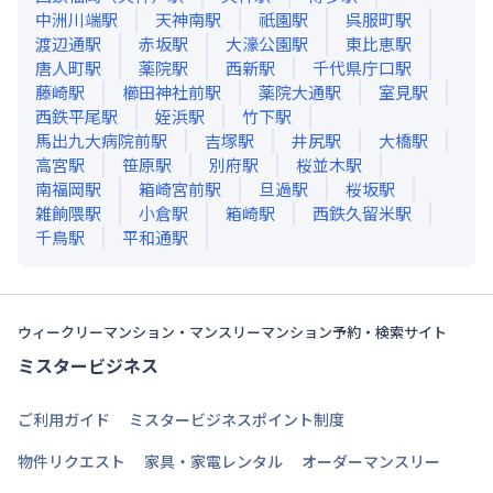
中洲川端
駅
天神南
駅
祇園
駅
呉服町
駅
渡辺通
駅
赤坂
駅
大濠公園
駅
東比恵
駅
唐人町
駅
薬院
駅
西新
駅
千代県庁口
駅
藤崎
駅
櫛田神社前
駅
薬院大通
駅
室見
駅
西鉄平尾
駅
姪浜
駅
竹下
駅
馬出九大病院前
駅
吉塚
駅
井尻
駅
大橋
駅
高宮
駅
笹原
駅
別府
駅
桜並木
駅
南福岡
駅
箱崎宮前
駅
旦過
駅
桜坂
駅
雑餉隈
駅
小倉
駅
箱崎
駅
西鉄久留米
駅
千鳥
駅
平和通
駅
ウィークリーマンション・マンスリーマンション予約・検索サイト
ミスタービジネス
ご利用ガイド
ミスタービジネスポイント制度
物件リクエスト
家具・家電レンタル
オーダーマンスリー