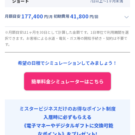
ショート
7
日
以上～
1
ヶ
月
未満
賃料 :
90,000円/月
177,400
41,800
光熱費他 :
24,000円/月 (税抜)
月額目安
初期費用
円/月
円/回
▼
ショート
利用時の料金詳細
清掃料他 :
15,000円/回 (税抜)
月額賃料目安(30日利用)
その他費用 :
※月額目安は1ヶ月を30日として計算した金額です。1日単位で利用期間を選
択できます。お客様による水道・電気・ガス等の開栓手続き・契約は不要で
火災保険料
:
1,000円/月
賃料 :
150,000円/月 (5,000円/日)
す。
初期費用
光熱費他 :
24,000円/月 (800円/日) (税抜)
事務手数料 : 15,000円/回 (税抜)
清掃料他 :
15,000円/回 (税抜)
希望の日程でシミュレーションしてみましょう！
寝具セット : 8,000円/回 (税抜)
その他費用 :
火災保険料
:
1,000円/月
初期費用
簡単料金シミュレーターはこちら
事務手数料 : 15,000円/回 (税抜)
寝具セット : 8,000円/回 (税抜)
ミスタービジネスだけのお得なポイント制度
入居時に必ずもらえる
《電子マネーやデジタルギフトに交換可能
なポイント》をプレゼント!