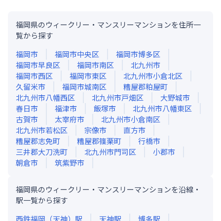
福岡県のウィークリー・マンスリーマンションを住所一
覧から探す
福岡市
福岡市中央区
福岡市博多区
福岡市早良区
福岡市南区
北九州市
福岡市西区
福岡市東区
北九州市小倉北区
久留米市
福岡市城南区
糟屋郡粕屋町
北九州市八幡西区
北九州市戸畑区
大野城市
春日市
福津市
飯塚市
北九州市八幡東区
古賀市
太宰府市
北九州市小倉南区
北九州市若松区
宗像市
直方市
糟屋郡志免町
糟屋郡篠栗町
行橋市
三井郡大刀洗町
北九州市門司区
小郡市
朝倉市
筑紫野市
福岡県のウィークリー・マンスリーマンションを沿線・
駅一覧から探す
西鉄福岡（天神）
駅
天神
駅
博多
駅