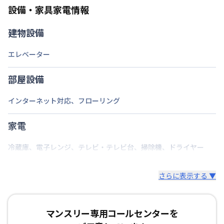
設備・家具家電情報
禁煙・喫煙
禁煙
建物設備
福岡市空港線
天神駅
徒歩
6
分
交通
福岡市空港線
中洲川端駅
徒歩
18
分
エレベーター
定員
1
名
部屋設備
駐車場
なし
インターネット対応
、
フローリング
次回更新日
情報更新日より14日以内
家電
情報更新日
2026年7月23日
冷蔵庫
、
電子レンジ
、
テレビ・テレビ台
、
掃除機
、
ドライヤー
さらに表示する ▼
マンスリー専用コールセンターを