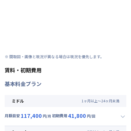
※ 間取図・画像と現況が異なる場合は現況を優先します。
賃料・初期費用
基本料金プラン
ミドル
1
ヶ
月
以上～
24
ヶ
月
未満
117,400
41,800
月額目安
初期費用
円/月
円/回
▼
ミドル
利用時の料金詳細
月額賃料目安(30日利用)