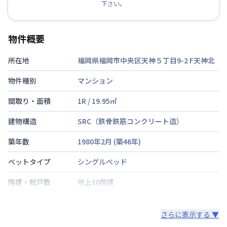
下さい。
物件概要
所在地
福岡県福岡市中央区天神５丁目9-2
F天神北
物件種別
マンション
間取り・面積
1R
/
19.95
㎡
建物構造
SRC（鉄骨鉄筋コンクリート造）
築年数
1980年2月
(築
46
年)
ベットタイプ
シングルベッド
階建・総戸数
地上10階建
鍵の種類
さらに表示する ▼
部屋の向き