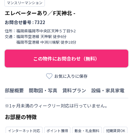
マンスリーマンション
エレベーターあり／F天神北
-
お問合せ番号 :
7322
住所：
福岡県
福岡市中央区
天神
５丁目
9-2
交通：
福岡市空港線
天神駅
徒歩
6
分
福岡市空港線
中洲川端駅
徒歩
18
分
この物件にお問合わせ（無料）
お気に入りに保存
部屋概要
間取図・写真
賃料プラン
設備・家具家電
※1ヶ月未満のウィークリー対応は行っていません。　
お部屋の特徴
インターネット対応
ポイント獲得
敷金・礼金無料
短期賃貸OK