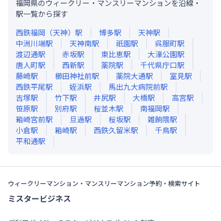
福岡県のウィークリー・マンスリーマンションを沿線・
駅一覧から探す
西鉄福岡（天神）
駅
博多
駅
天神
駅
中洲川端
駅
天神南
駅
祇園
駅
呉服町
駅
渡辺通
駅
赤坂
駅
東比恵
駅
大濠公園
駅
唐人町
駅
西新
駅
薬院
駅
千代県庁口
駅
藤崎
駅
櫛田神社前
駅
薬院大通
駅
室見
駅
西鉄平尾
駅
姪浜
駅
馬出九大病院前
駅
吉塚
駅
竹下
駅
井尻
駅
大橋
駅
高宮
駅
笹原
駅
別府
駅
桜並木
駅
南福岡
駅
箱崎宮前
駅
旦過
駅
桜坂
駅
雑餉隈
駅
小倉
駅
箱崎
駅
西鉄久留米
駅
千鳥
駅
平和通
駅
ウィークリーマンション・マンスリーマンション予約・検索サイト
ミスタービジネス