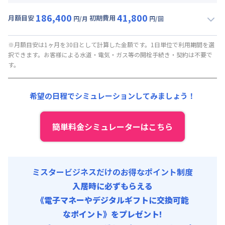
賃料 :
99,000円/月
186,400
41,800
光熱費他 :
24,000円/月 (税抜)
月額目安
初期費用
円/月
円/回
▼
ショート
利用時の料金詳細
清掃料他 :
15,000円/回 (税抜)
月額賃料目安(30日利用)
その他費用 :
※月額目安は1ヶ月を30日として計算した金額です。1日単位で利用期間を選
択できます。お客様による水道・電気・ガス等の開栓手続き・契約は不要で
火災保険料
:
1,000円/月
賃料 :
159,000円/月 (5,300円/日)
す。
初期費用
光熱費他 :
24,000円/月 (800円/日) (税抜)
事務手数料 : 15,000円/回 (税抜)
清掃料他 :
15,000円/回 (税抜)
希望の日程でシミュレーションしてみましょう！
寝具セット : 8,000円/回 (税抜)
その他費用 :
火災保険料
:
1,000円/月
初期費用
簡単料金シミュレーターはこちら
事務手数料 : 15,000円/回 (税抜)
寝具セット : 8,000円/回 (税抜)
ミスタービジネスだけのお得なポイント制度
入居時に必ずもらえる
《電子マネーやデジタルギフトに交換可能
なポイント》をプレゼント!