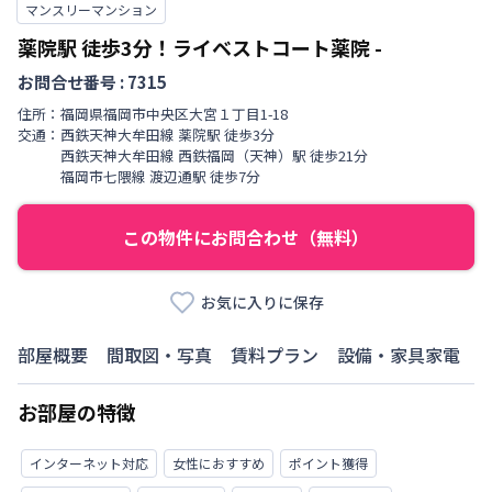
マンスリーマンション
薬院駅 徒歩3分！ライベストコート薬院
-
お問合せ番号 :
7315
住所：
福岡県
福岡市中央区
大宮
１丁目
1-18
交通：
西鉄天神大牟田線
薬院駅
徒歩
3
分
西鉄天神大牟田線
西鉄福岡（天神）駅
徒歩
21
分
福岡市七隈線
渡辺通駅
徒歩
7
分
この物件にお問合わせ（無料）
お気に入りに保存
部屋概要
間取図・写真
賃料プラン
設備・家具家電
お部屋の特徴
インターネット対応
女性におすすめ
ポイント獲得