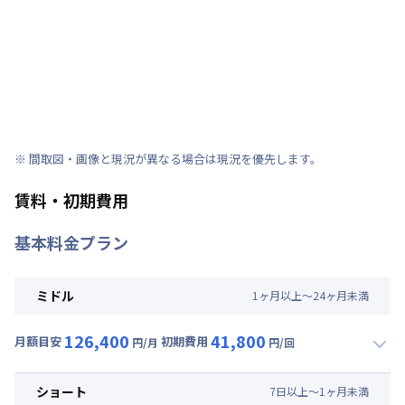
※ 間取図・画像と現況が異なる場合は現況を優先します。
賃料・初期費用
基本料金プラン
ミドル
1
ヶ
月
以上～
24
ヶ
月
未満
126,400
41,800
月額目安
初期費用
円/月
円/回
▼
ミドル
利用時の料金詳細
月額賃料目安(30日利用)
ショート
7
日
以上～
1
ヶ
月
未満