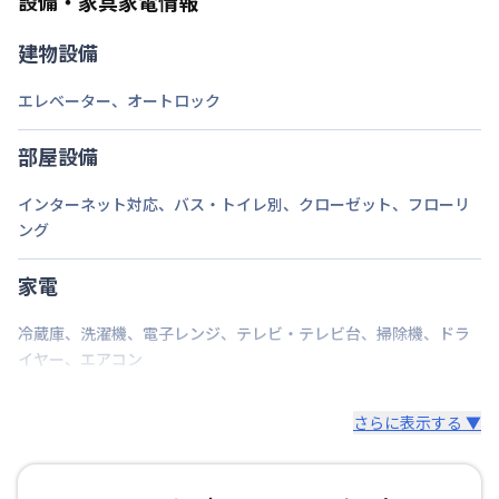
設備・家具家電情報
禁煙・喫煙
建物設備
西鉄天神大牟田線
薬院駅
徒歩
3
分
エレベーター
、
オートロック
西鉄天神大牟田線
西鉄福岡（天神）駅
徒歩
交通
21
分
福岡市七隈線
渡辺通駅
徒歩
7
分
部屋設備
定員
1
名
インターネット対応
、
バス・トイレ別
、
クローゼット
、
フローリ
ング
駐車場
なし
次回更新日
情報更新日より14日以内
家電
情報更新日
2026年7月23日
冷蔵庫
、
洗濯機
、
電子レンジ
、
テレビ・テレビ台
、
掃除機
、
ドラ
イヤー
、
エアコン
さらに表示する ▼