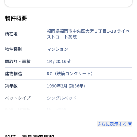
物件概要
福岡県福岡市中央区大宮１丁目1-18
ライベ
所在地
ストコート薬院
物件種別
マンション
間取り・面積
1R
/
20.16
㎡
建物構造
RC（鉄筋コンクリート）
築年数
1990年2月
(築
36
年)
ベットタイプ
シングルベッド
階建・総戸数
地上8階建
鍵の種類
さらに表示する ▼
部屋の向き