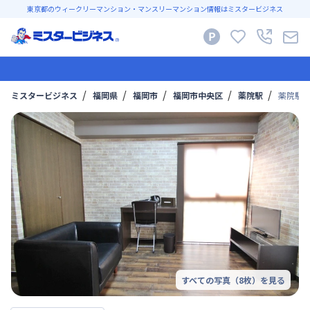
東京都のウィークリーマンション・マンスリーマンション情報はミスタービジネス
ミスタービジネス
福岡県
福岡市
福岡市中央区
薬院駅
薬院駅 
すべての写真（
8
枚）を見る