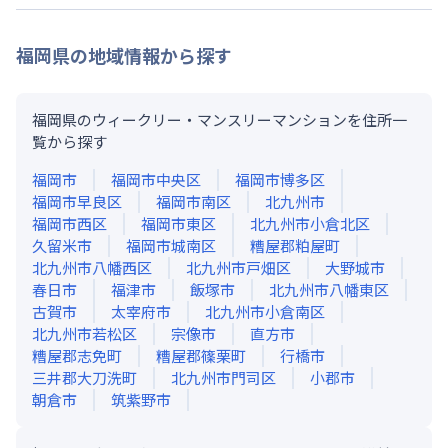
福岡県
の地域情報から探す
福岡県のウィークリー・マンスリーマンションを住所一
覧から探す
福岡市
福岡市中央区
福岡市博多区
福岡市早良区
福岡市南区
北九州市
福岡市西区
福岡市東区
北九州市小倉北区
久留米市
福岡市城南区
糟屋郡粕屋町
北九州市八幡西区
北九州市戸畑区
大野城市
春日市
福津市
飯塚市
北九州市八幡東区
古賀市
太宰府市
北九州市小倉南区
北九州市若松区
宗像市
直方市
糟屋郡志免町
糟屋郡篠栗町
行橋市
三井郡大刀洗町
北九州市門司区
小郡市
朝倉市
筑紫野市