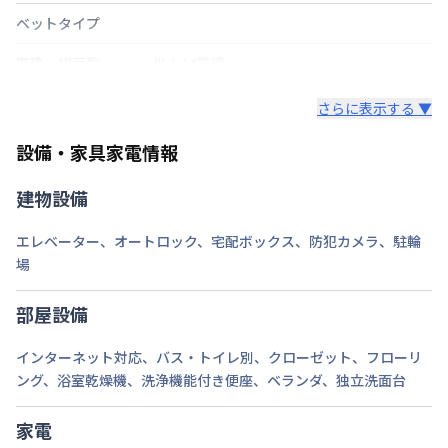
ベットタイプ
階建・総戸数
地上14階建
鍵の種類
鍵
さらに表示する ▼
部屋の向き
タイプによって異なる
設備・家具家電情報
禁煙・喫煙
禁煙
建物設備
南海電鉄南海本線
難波駅
徒歩
6
分
エレベーター
、
オートロック
、
宅配ボックス
、
防犯カメラ
、
駐輪
交通
阪神電鉄阪神なんば
大阪難波駅
徒歩
8
分
大阪市御堂筋線
なんば駅
徒歩
8
分
場
定員
2
名
部屋設備
駐車場
なし
インターネット対応
、
バス・トイレ別
、
クローゼット
、
フローリ
ング
、
浴室乾燥機
、
洗浄機能付き便座
、
ベランダ
、
独立洗面台
次回更新日
情報更新日より14日以内
情報更新日
2026年7月27日
家電