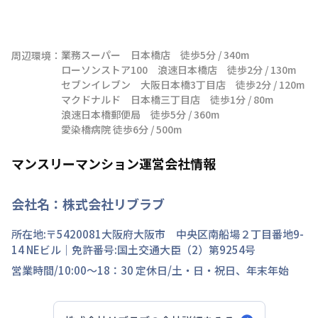
業務スーパー　日本橋店　徒歩5分 / 340m

周辺環境：
ローソンストア100　浪速日本橋店　徒歩2分 / 130m

セブンイレブン　大阪日本橋3丁目店　徒歩2分 / 120m

マクドナルド　日本橋三丁目店　徒歩1分 / 80m

浪速日本橋郵便局　徒歩5分 / 360m

愛染橋病院 徒歩6分 / 500m
マンスリーマンション運営会社情報
会社名：
株式会社リブラブ
所在地:〒
5420081
大阪府
大阪市 中央区
南船場
２丁目
番地
9-
14 NEビル
｜免許番号:
国土交通大臣（2）第9254号
営業時間/
10:00～18：30
定休日/
土・日・祝日、年末年始