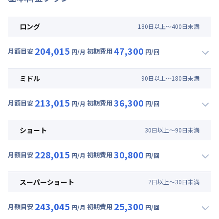
ロング
180
日
以上～
400
日
未満
204,015
47,300
月額目安
初期費用
円/月
円/回
▼
ロング
利用時の料金詳細
月額賃料目安(30日利用)
ミドル
90
日
以上～
180
日
未満
賃料 :
156,000円/月 (5,200円/日)
213,015
36,300
光熱費他 :
43,650円/月 (1,455円/日) (税抜)
月額目安
初期費用
円/月
円/回
▼
ミドル
利用時の料金詳細
清掃料他 :
43,000円/回 (税抜)
月額賃料目安(30日利用)
ショート
30
日
以上～
90
日
未満
賃料 :
165,000円/月 (5,500円/日)
228,015
30,800
光熱費他 :
43,650円/月 (1,455円/日) (税抜)
月額目安
初期費用
円/月
円/回
▼
ショート
利用時の料金詳細
清掃料他 :
33,000円/回 (税抜)
月額賃料目安(30日利用)
スーパーショート
7
日
以上～
30
日
未満
賃料 :
180,000円/月 (6,000円/日)
243,045
25,300
光熱費他 :
43,650円/月 (1,455円/日) (税抜)
月額目安
初期費用
円/月
円/回
▼
スーパーショート
利用時の料金詳細