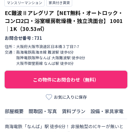
マンスリーマンション
家具付き賃貸
EC難波Ⅱアレグリア【NET無料・オートロック・
コンロ2口・浴室暖房乾燥機・独立洗面台】
1001
｜
1K（30.53㎡）
お問合せ番号 :
731
住所：
大阪府
大阪市浪速区
日本橋
３丁目
7-7
交通：
南海電鉄南海本線
難波駅
徒歩
6
分
阪神電鉄阪神なんば
大阪難波駅
徒歩
8
分
大阪市御堂筋線
なんば駅
徒歩
8
分
この物件にお問合わせ（無料）
お気に入りに保存
部屋概要
間取図・写真
賃料プラン
設備・家具家電
南海電鉄「なんば」駅 徒歩6分！ 非接触型のICキーが無いと