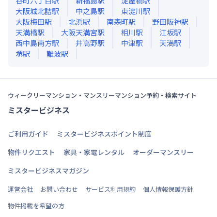
谷町六丁目
駅
新福島
駅
淀屋橋
駅
大阪城北詰
駅
中之島
駅
東淀川
駅
大阪梅田
駅
北浜
駅
南森町
駅
野田阪神
駅
天満橋
駅
大阪天満宮
駅
相川
駅
江坂
駅
西中島南方
駅
井高野
駅
中津
駅
天満
駅
堺
駅
難波
駅
ウィークリーマンション・マンスリーマンション予約・検索サイト
ミスタービジネス
ご利用ガイド
ミスタービジネスポイント制度
物件リクエスト
家具・家電レンタル
オーダーマンスリー
ミスタービジネスマガジン
運営会社
お問い合わせ
サービス利用規約
個人情報保護方針
物件掲載を希望の方