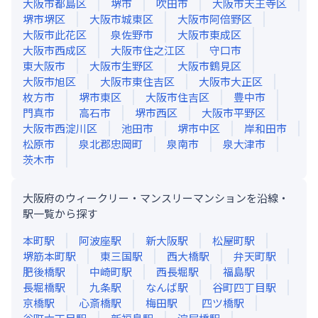
大阪市都島区
堺市
吹田市
大阪市天王寺区
堺市堺区
大阪市城東区
大阪市阿倍野区
大阪市此花区
泉佐野市
大阪市東成区
大阪市西成区
大阪市住之江区
守口市
東大阪市
大阪市生野区
大阪市鶴見区
大阪市旭区
大阪市東住吉区
大阪市大正区
枚方市
堺市東区
大阪市住吉区
豊中市
門真市
高石市
堺市西区
大阪市平野区
大阪市西淀川区
池田市
堺市中区
岸和田市
松原市
泉北郡忠岡町
泉南市
泉大津市
茨木市
大阪府のウィークリー・マンスリーマンションを沿線・
駅一覧から探す
本町
駅
阿波座
駅
新大阪
駅
松屋町
駅
堺筋本町
駅
東三国
駅
西大橋
駅
弁天町
駅
肥後橋
駅
中崎町
駅
西長堀
駅
福島
駅
長堀橋
駅
九条
駅
なんば
駅
谷町四丁目
駅
京橋
駅
心斎橋
駅
梅田
駅
四ツ橋
駅