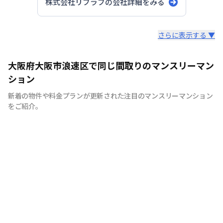
株式会社リブラブ
の会社詳細をみる
スタッフからのコメント
さらに表示する ▼
安心の日商エステムグループ｜創業30年以上の歴史を誇
大阪府大阪市浪速区で同じ間取りのマンスリーマン
る不動産のプロだからこそ、確かな実績があります。
ション
新着の物件や料金プランが更新された注目のマンスリーマンション
をご紹介。