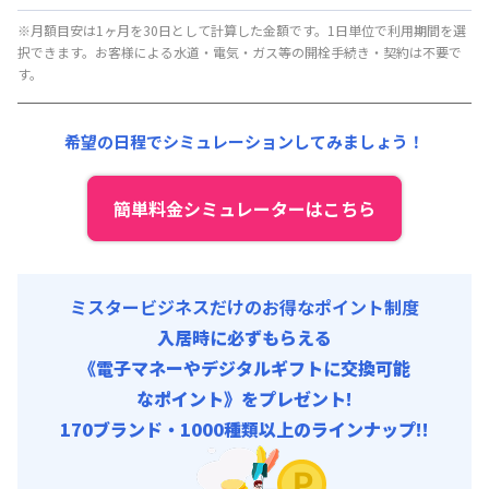
清掃料他 :
28,000円/回 (税抜)
月額賃料目安(30日利用)
※月額目安は1ヶ月を30日として計算した金額です。1日単位で利用期間を選
択できます。お客様による水道・電気・ガス等の開栓手続き・契約は不要で
賃料 :
177,300円/月 (5,910円/日) (税抜)
す。
光熱費他 :
43,650円/月 (1,455円/日) (税抜)
清掃料他 :
23,000円/回 (税抜)
希望の日程でシミュレーションしてみましょう！
簡単料金シミュレーターはこちら
ミスタービジネスだけのお得なポイント制度
入居時に必ずもらえる
《電子マネーやデジタルギフトに交換可能
なポイント》をプレゼント!
170ブランド・1000種類以上のラインナップ!!