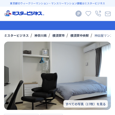
東京都のウィークリーマンション・マンスリーマンション情報はミスタービジネス
ミスタービジネス
神奈川県
横須賀市
横須賀中央駅
神田屋マンスリ
すべての写真（
17
枚）を見る