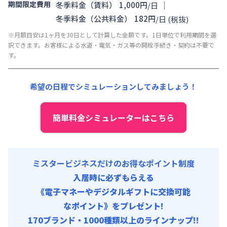
月額賃料目安(30日利用)
初期費用
期間限定費用
｜
冬季料金（賃料）
1,000
円
/
日
賃料 :
139,080円/月 (4,636円/日) (税抜)
入居者携行品補償 : 1,000円/回
冬季料金（公共料金）
182
円
/
日
(税抜)
光熱費他 :
24,540円/月 (818円/日) (税抜)
※月額目安は1ヶ月を30日として計算した金額です。1日単位で利用期間を選
清掃料他 :
33,636円/回 (税抜)
択できます。お客様による水道・電気・ガス等の開栓手続き・契約は不要で
す。
初期費用
入居者携行品補償 : 1,000円/回
希望の日程でシミュレーションしてみましょう！
簡単料金シミュレーターはこちら
ミスタービジネスだけのお得なポイント制度
入居時に必ずもらえる
《電子マネーやデジタルギフトに交換可能
なポイント》をプレゼント!
170ブランド・1000種類以上のラインナップ!!