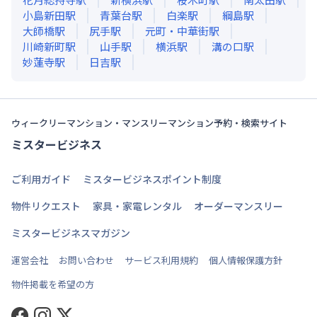
小島新田
駅
青葉台
駅
白楽
駅
綱島
駅
大師橋
駅
尻手
駅
元町・中華街
駅
川崎新町
駅
山手
駅
横浜
駅
溝の口
駅
妙蓮寺
駅
日吉
駅
ウィークリーマンション・マンスリーマンション予約・検索サイト
ミスタービジネス
ご利用ガイド
ミスタービジネスポイント制度
物件リクエスト
家具・家電レンタル
オーダーマンスリー
ミスタービジネスマガジン
運営会社
お問い合わせ
サービス利用規約
個人情報保護方針
物件掲載を希望の方
Facebook
Instagram
Twitter