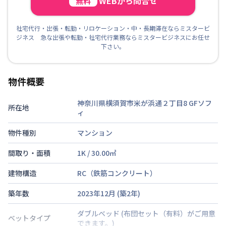
WEBから問合せ
無料
社宅代行・出張・転勤・リロケーション・中・長期滞在ならミスタービ
ジネス 急な出張や転勤・社宅代行業務ならミスタービジネスにお任せ
下さい。
物件概要
神奈川県横須賀市米が浜通２丁目8
GFソフ
所在地
ィ
物件種別
マンション
間取り・面積
1K
/
30.00
㎡
建物構造
RC（鉄筋コンクリート）
築年数
2023年12月
(築
2
年)
ダブルベッド
(布団セット（有料）がご用意
ベットタイプ
できます。)