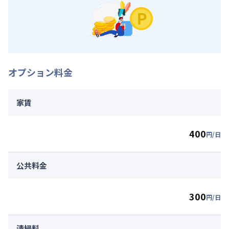
オプション料金
家賃
400
円/日
公共料金
300
円/日
清掃料