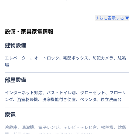
階建・総戸数
地上5階建
/
5階
|
14戸
さらに表示する ▼
鍵の種類
電子キー
設備・家具家電情報
部屋の向き
タイプによって異なる
建物設備
禁煙・喫煙
禁煙
エレベーター
、
オートロック
、
宅配ボックス
、
防犯カメラ
、
駐輪
京浜急行電鉄本線
横須賀中央駅
徒歩
10
分
交通
横須賀線
横須賀駅
徒歩
分
バス15分
場
定員
2
名
部屋設備
あり(空き要確認)
駐車場
インターネット対応
、
バス・トイレ別
、
クローゼット
、
フローリ
近隣パーキング
ング
、
浴室乾燥機
、
洗浄機能付き便座
、
ベランダ
、
独立洗面台
次回更新日
情報更新日より14日以内
家電
情報更新日
2026年7月24日
冷蔵庫
、
洗濯機
、
電子レンジ
、
テレビ・テレビ台
、
掃除機
、
炊飯
器
、
ドライヤー
、
コンロ
、
エアコン
、
アイロン