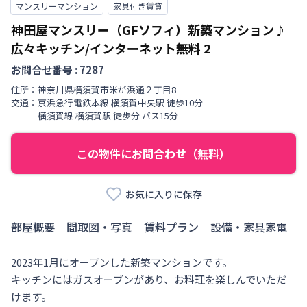
マンスリーマンション
家具付き賃貸
神田屋マンスリー（GFソフィ）新築マンション♪
広々キッチン/インターネット無料
2
お問合せ番号 :
7287
住所：
神奈川県
横須賀市
米が浜通
２丁目
8
交通：
京浜急行電鉄本線
横須賀中央駅
徒歩
10
分
横須賀線
横須賀駅
徒歩
分
バス15分
この物件にお問合わせ（無料）
お気に入りに保存
部屋概要
間取図・写真
賃料プラン
設備・家具家電
2023年1月にオープンした新築マンションです。

キッチンにはガスオーブンがあり、お料理を楽しんでいただ
けます。
