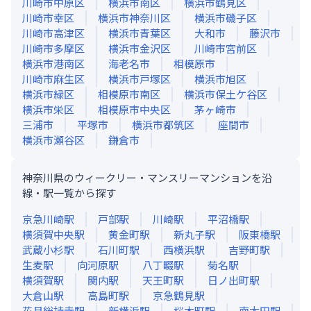
川崎市中原区
横浜市南区
横浜市鶴見区
川崎市幸区
横浜市神奈川区
横浜市磯子区
川崎市高津区
横浜市青葉区
大和市
藤沢市
川崎市多摩区
横浜市金沢区
川崎市宮前区
横浜市港南区
海老名市
相模原市
川崎市麻生区
横浜市戸塚区
横浜市旭区
横浜市緑区
相模原市南区
横浜市保土ケ谷区
横浜市栄区
相模原市中央区
茅ヶ崎市
三浦市
平塚市
横浜市都筑区
座間市
横浜市瀬谷区
鎌倉市
神奈川県のウィークリー・マンスリーマンションを沿
線・駅一覧から探す
京急川崎
駅
戸部
駅
川崎
駅
平沼橋
駅
横須賀中央
駅
黄金町
駅
新丸子
駅
阪東橋
駅
武蔵小杉
駅
石川町
駅
西横浜
駅
吉野町
駅
生麦
駅
向河原
駅
八丁畷
駅
菊名
駅
横須賀
駅
関内
駅
天王町
駅
日ノ出町
駅
大倉山
駅
高島町
駅
京急鶴見
駅
花月総持寺
駅
新横浜
駅
桜木町
駅
南太田
駅