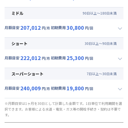
▼
ロング
利用時の料金詳細
月額賃料目安(30日利用)
ミドル
90
日
以上～
180
日
未満
賃料 :
153,000円/月 (5,100円/日)
207,012
30,800
光熱費他 :
40,920円/月 (1,364円/日) (税抜)
月額目安
初期費用
円/月
円/回
▼
ミドル
利用時の料金詳細
清掃料他 :
38,000円/回 (税抜)
月額賃料目安(30日利用)
ショート
30
日
以上～
90
日
未満
賃料 :
162,000円/月 (5,400円/日)
222,012
25,300
光熱費他 :
40,920円/月 (1,364円/日) (税抜)
月額目安
初期費用
円/月
円/回
▼
ショート
利用時の料金詳細
清掃料他 :
28,000円/回 (税抜)
月額賃料目安(30日利用)
スーパーショート
7
日
以上～
30
日
未満
賃料 :
177,000円/月 (5,900円/日)
240,009
19,800
光熱費他 :
40,920円/月 (1,364円/日) (税抜)
月額目安
初期費用
円/月
円/回
▼
スーパーショート
利用時の料金詳細
清掃料他 :
23,000円/回 (税抜)
月額賃料目安(30日利用)
※月額目安は1ヶ月を30日として計算した金額です。1日単位で利用期間を選
択できます。お客様による水道・電気・ガス等の開栓手続き・契約は不要で
賃料 :
177,270円/月 (5,909円/日) (税抜)
す。
光熱費他 :
40,920円/月 (1,364円/日) (税抜)
清掃料他 :
18,000円/回 (税抜)