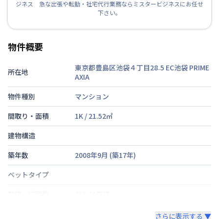
ジネス 急な出張や転勤・社宅代行業務ならミスタービジネスにお任せ
下さい。
物件概要
東京都豊島区池袋４丁目28₋5
EC池袋 PRIME
所在地
AXIA
物件種別
マンション
間取り・面積
1K
/
21.52
㎡
建物構造
築年数
2008年9月
(築
17
年)
ベットタイプ
階建・総戸数
地上10階建
鍵の種類
鍵
さらに表示する ▼