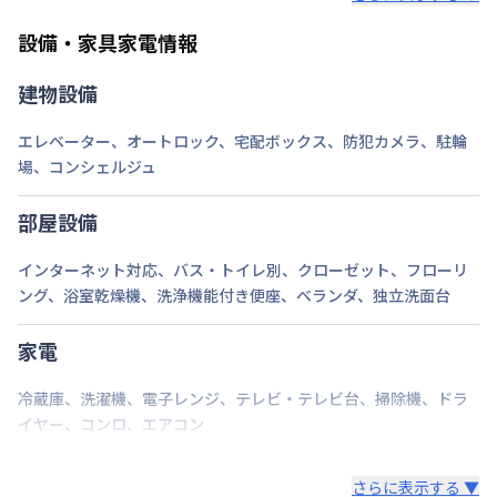
部屋の向き
タイプによって異なる
設備・家具家電情報
禁煙・喫煙
禁煙
建物設備
山手線
池袋駅
徒歩
9
分
エレベーター
、
オートロック
、
宅配ボックス
、
防犯カメラ
、
駐輪
交通
東武鉄道東上線
池袋駅
徒歩
9
分
東京地下鉄副都心線
池袋駅
徒歩
9
分
場
、
コンシェルジュ
定員
2
名
部屋設備
駐車場
なし
インターネット対応
、
バス・トイレ別
、
クローゼット
、
フローリ
ング
、
浴室乾燥機
、
洗浄機能付き便座
、
ベランダ
、
独立洗面台
次回更新日
情報更新日より14日以内
情報更新日
2026年7月26日
家電
冷蔵庫
、
洗濯機
、
電子レンジ
、
テレビ・テレビ台
、
掃除機
、
ドラ
イヤー
、
コンロ
、
エアコン
さらに表示する ▼