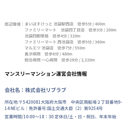
まいばすけっと 池袋駅西店　徒歩5分 / 400m

周辺環境：
ファミリーマート　池袋四丁目店　徒歩3分 / 200m

池袋四郵便局　徒歩4分 / 320m

ファミリーマート 西池袋店　徒歩5分 / 360m

マルエツ 池袋店　徒歩7分 / 550m

長汐病院　徒歩6分 / 480m

総合病院 一心病院　徒歩29分 / 2,320m
マンスリーマンション運営会社情報
会社名：
株式会社リブラブ
所在地:〒
5420081
大阪府
大阪市 中央区
南船場
２丁目
番地
9-
14 NEビル
｜免許番号:
国土交通大臣（2）第9254号
営業時間/
10:00～18：30
定休日/
土・日・祝日、年末年始