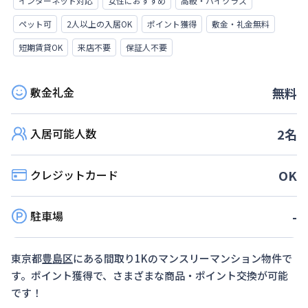
インターネット対応
女性におすすめ
高級・ハイクラス
ペット可
2人以上の入居OK
ポイント獲得
敷金・礼金無料
短期賃貸OK
来店不要
保証人不要
敷金礼金
無料
入居可能人数
2
名
クレジットカード
OK
駐車場
-
東京都
豊島区
にある間取り
1K
のマンスリーマンション物件で
す。ポイント獲得で、さまざまな商品・ポイント交換が可能
です！