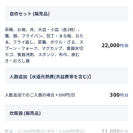
自炊セット (販売品)
茶碗、お椀、丼、大皿・小皿（各2枚）、
箸、鍋、フライパン、包丁・まな板、おた
ま、フライ返し、菜箸、ボウル・ざる、ス
22,000
円/回
プーン・フォーク、マグカップ、食器水切
カゴ、食器洗剤、スポンジ、布巾、皮む
き・おろし器
人数追加【水道光熱費(共益費等を含む)】
300
人数追加でのご入居の場合 +300円/日
円/日
炊飯器 (販売品)
11,000
新品：11,000円(税込) 中古：5,500円(税込)
円/回