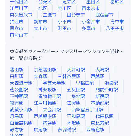
千代田区
台東区
足立区
墨田区
葛飾区
江戸川区
北区
荒川区
西東京市
東久留米市
三鷹市
国分寺市
武蔵野市
狛江市
調布市
小平市
小金井市
府中市
国立市
立川市
町田市
多摩市
八王子市
東村山市
東京都のウィークリー・マンスリーマンションを沿線・
駅一覧から探す
蒲田
駅
京急蒲田
駅
大井町
駅
大崎
駅
田町
駅
大森
駅
三軒茶屋
駅
戸越
駅
大森海岸
駅
学芸大学
駅
早稲田
駅
池袋
駅
芝公園
駅
神楽坂
駅
五反田
駅
門前仲町
駅
下神明
駅
青物横丁
駅
築地
駅
新宿
駅
鮫洲
駅
江戸川橋
駅
笹塚
駅
不動前
駅
武蔵小山
駅
立会川
駅
西新宿五丁目
駅
月島
駅
戸越銀座
駅
平和島
駅
代田橋
駅
白金高輪
駅
糀谷
駅
木場
駅
恵比寿
駅
野方
駅
広尾
駅
赤羽橋
駅
西新宿
駅