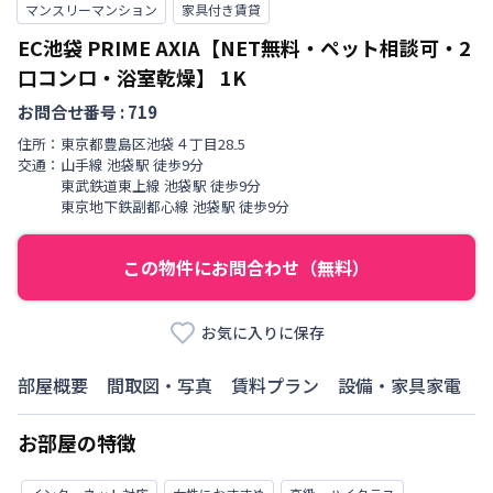
マンスリーマンション
家具付き賃貸
EC池袋 PRIME AXIA【NET無料・ペット相談可・2
口コンロ・浴室乾燥】
1K
お問合せ番号 :
719
住所：
東京都
豊島区
池袋
４丁目
28₋5
交通：
山手線
池袋駅
徒歩
9
分
東武鉄道東上線
池袋駅
徒歩
9
分
東京地下鉄副都心線
池袋駅
徒歩
9
分
この物件にお問合わせ（無料）
お気に入りに保存
部屋概要
間取図・写真
賃料プラン
設備・家具家電
お部屋の特徴