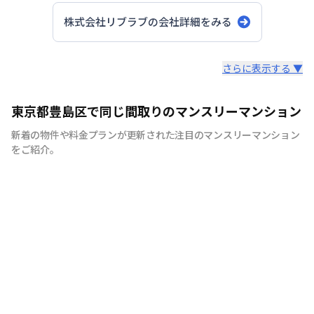
株式会社リブラブ
の会社詳細をみる
スタッフからのコメント
さらに表示する ▼
安心の日商エステムグループ｜創業30年以上の歴史を誇
東京都豊島区で同じ間取りのマンスリーマンション
る不動産のプロだからこそ、確かな実績があります。
新着の物件や料金プランが更新された注目のマンスリーマンション
をご紹介。