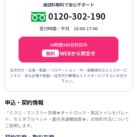
通話料無料で安心サポート
0120-302-190
受付時間：平日 10:00-17:00
24時間365日対応中
WEBから問合せ
無料
社宅代行・出張・転勤・リロケーション・中・長期滞在ならミスタービ
ジネス 急な出張や転勤・社宅代行業務ならミスタービジネスにお任せ
下さい。
申込・契約情報
「
ミクニ・マンスリー京橋★オートロック・風呂トイレセパレー
ト、セミダブルベット・室内洗濯機設置★
」の契約方法について
ご説明します。
契約形態・取引形態