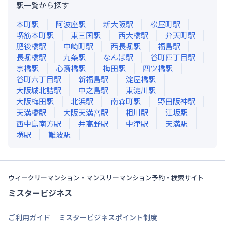
駅一覧から探す
本町
駅
阿波座
駅
新大阪
駅
松屋町
駅
堺筋本町
駅
東三国
駅
西大橋
駅
弁天町
駅
肥後橋
駅
中崎町
駅
西長堀
駅
福島
駅
長堀橋
駅
九条
駅
なんば
駅
谷町四丁目
駅
京橋
駅
心斎橋
駅
梅田
駅
四ツ橋
駅
谷町六丁目
駅
新福島
駅
淀屋橋
駅
大阪城北詰
駅
中之島
駅
東淀川
駅
大阪梅田
駅
北浜
駅
南森町
駅
野田阪神
駅
天満橋
駅
大阪天満宮
駅
相川
駅
江坂
駅
西中島南方
駅
井高野
駅
中津
駅
天満
駅
堺
駅
難波
駅
ウィークリーマンション・マンスリーマンション予約・検索サイト
ミスタービジネス
ご利用ガイド
ミスタービジネスポイント制度