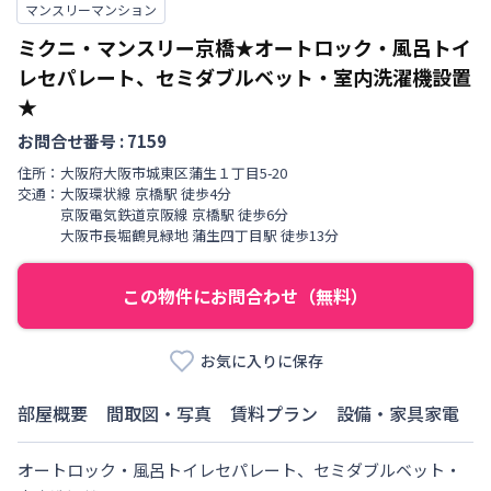
マンスリーマンション
ミクニ・マンスリー京橋★オートロック・風呂トイ
レセパレート、セミダブルベット・室内洗濯機設置
★
お問合せ番号 :
7159
住所：
大阪府
大阪市城東区
蒲生
１丁目
5-20
交通：
大阪環状線
京橋駅
徒歩
4
分
京阪電気鉄道京阪線
京橋駅
徒歩
6
分
大阪市長堀鶴見緑地
蒲生四丁目駅
徒歩
13
分
この物件にお問合わせ（無料）
お気に入りに保存
部屋概要
間取図・写真
賃料プラン
設備・家具家電
オートロック・風呂トイレセパレート、セミダブルベット・