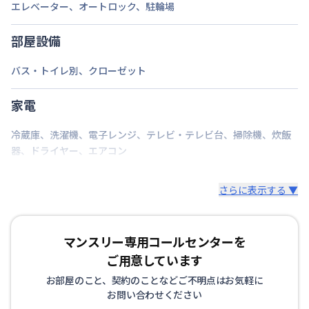
エレベーター
、
オートロック
、
駐輪場
大阪市長堀鶴見緑地
蒲生四丁目駅
徒歩
13
分
定員
1
名
部屋設備
駐車場
なし
バス・トイレ別
、
クローゼット
次回更新日
情報更新日より14日以内
家電
情報更新日
2026年7月24日
冷蔵庫
、
洗濯機
、
電子レンジ
、
テレビ・テレビ台
、
掃除機
、
炊飯
器
、
ドライヤー
、
エアコン
さらに表示する ▼
マンスリー専用コールセンターを
ご用意しています
お部屋のこと、契約のことなどご不明点はお気軽に
お問い合わせください