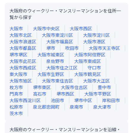
大阪府のウィークリー・マンスリーマンションを住所一
覧から探す
大阪市
大阪市中央区
大阪市西区
大阪市北区
大阪市東淀川区
大阪市淀川区
大阪市浪速区
大阪市福島区
大阪市港区
大阪市都島区
堺市
吹田市
大阪市天王寺区
堺市堺区
大阪市城東区
大阪市阿倍野区
大阪市此花区
泉佐野市
大阪市東成区
大阪市西成区
大阪市住之江区
守口市
東大阪市
大阪市生野区
大阪市鶴見区
大阪市旭区
大阪市東住吉区
大阪市大正区
枚方市
堺市東区
大阪市住吉区
豊中市
門真市
高石市
堺市西区
大阪市平野区
大阪市西淀川区
池田市
堺市中区
岸和田市
松原市
泉北郡忠岡町
泉南市
泉大津市
茨木市
大阪府のウィークリー・マンスリーマンションを沿線・