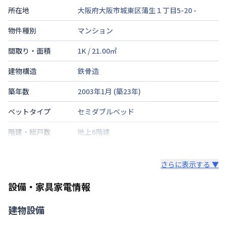
所在地
大阪府大阪市城東区蒲生１丁目5-20
-
物件種別
マンション
間取り・面積
1K
/
21.00
㎡
建物構造
鉄骨造
築年数
2003年1月
(築
23
年)
ベットタイプ
セミダブルベッド
階建・総戸数
地上6階建
鍵の種類
さらに表示する ▼
部屋の向き
設備・家具家電情報
禁煙・喫煙
建物設備
大阪環状線
京橋駅
徒歩
4
分
交通
京阪電気鉄道京阪線
京橋駅
徒歩
6
分