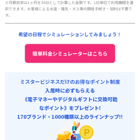
※月額目安は1ヶ月を30日として計算した金額です。1日単位で利用期間を選
初期費用
光熱費他 :
24,000円/月 (800円/日) (税抜)
択できます。お客様による水道・電気・ガス等の開栓手続き・契約は不要で
事務手数料 : 3,000円/回 (税抜)
清掃料他 :
12,000円/回 (税抜)
す。
その他費用 :
共益費
:
15,000円/月 (500円/日)
希望の日程でシミュレーションしてみましょう！
初期費用
事務手数料 : 3,000円/回 (税抜)
簡単料金シミュレーターはこちら
ミスタービジネスだけのお得なポイント制度
入居時に必ずもらえる
《電子マネーやデジタルギフトに交換可能
なポイント》をプレゼント!
170ブランド・1000種類以上のラインナップ!!