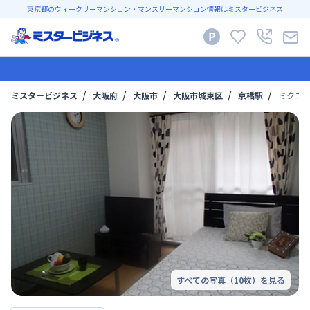
東京都のウィークリーマンション・マンスリーマンション情報はミスタービジネス
ミスタービジネス
大阪府
大阪市
大阪市城東区
京橋駅
ミクニ
すべての写真（
10
枚）を見る