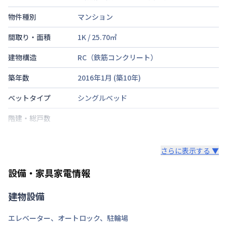
物件種別
マンション
間取り・面積
1K
/
25.70
㎡
建物構造
RC（鉄筋コンクリート）
築年数
2016年1月
(築
10
年)
ベットタイプ
シングルベッド
階建・総戸数
鍵の種類
さらに表示する ▼
部屋の向き
設備・家具家電情報
禁煙・喫煙
建物設備
京阪電鉄中之島線
中之島駅
徒歩
5
分
交通
大阪環状線
野田駅
徒歩
8
分
エレベーター
、
オートロック
、
駐輪場
ＪＲ東西線
新福島駅
徒歩
9
分