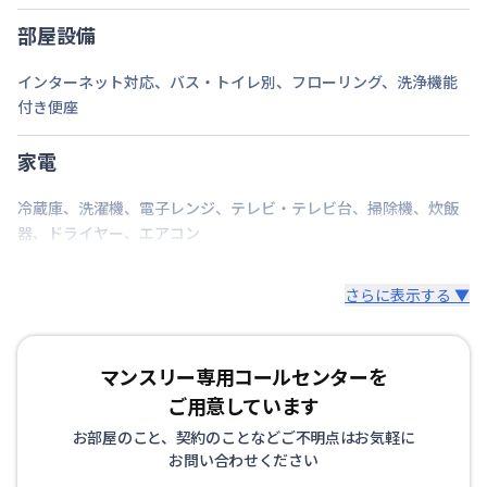
定員
1
名
部屋設備
駐車場
なし
インターネット対応
、
バス・トイレ別
、
フローリング
、
洗浄機能
付き便座
次回更新日
情報更新日より14日以内
情報更新日
2026年7月24日
家電
冷蔵庫
、
洗濯機
、
電子レンジ
、
テレビ・テレビ台
、
掃除機
、
炊飯
器
、
ドライヤー
、
エアコン
さらに表示する ▼
マンスリー専用コールセンターを
ご用意しています
お部屋のこと、契約のことなどご不明点はお気軽に
お問い合わせください