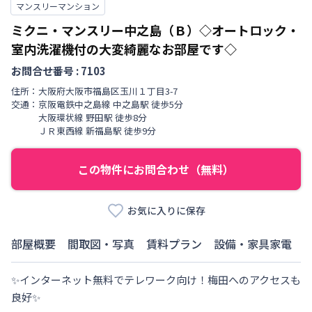
マンスリーマンション
ミクニ・マンスリー中之島（Ｂ）◇オートロック・
室内洗濯機付の大変綺麗なお部屋です◇
お問合せ番号 :
7103
住所：
大阪府
大阪市福島区
玉川
１丁目
3-7
交通：
京阪電鉄中之島線
中之島駅
徒歩
5
分
大阪環状線
野田駅
徒歩
8
分
ＪＲ東西線
新福島駅
徒歩
9
分
この物件にお問合わせ（無料）
お気に入りに保存
部屋概要
間取図・写真
賃料プラン
設備・家具家電
✨インターネット無料でテレワーク向け！梅田へのアクセスも
良好✨