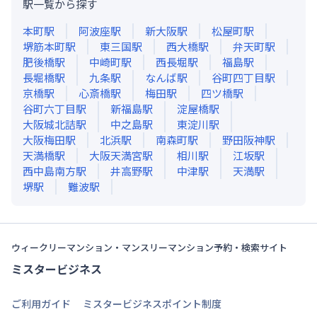
駅一覧から探す
本町
駅
阿波座
駅
新大阪
駅
松屋町
駅
堺筋本町
駅
東三国
駅
西大橋
駅
弁天町
駅
肥後橋
駅
中崎町
駅
西長堀
駅
福島
駅
長堀橋
駅
九条
駅
なんば
駅
谷町四丁目
駅
京橋
駅
心斎橋
駅
梅田
駅
四ツ橋
駅
谷町六丁目
駅
新福島
駅
淀屋橋
駅
大阪城北詰
駅
中之島
駅
東淀川
駅
大阪梅田
駅
北浜
駅
南森町
駅
野田阪神
駅
天満橋
駅
大阪天満宮
駅
相川
駅
江坂
駅
西中島南方
駅
井高野
駅
中津
駅
天満
駅
堺
駅
難波
駅
ウィークリーマンション・マンスリーマンション予約・検索サイト
ミスタービジネス
ご利用ガイド
ミスタービジネスポイント制度