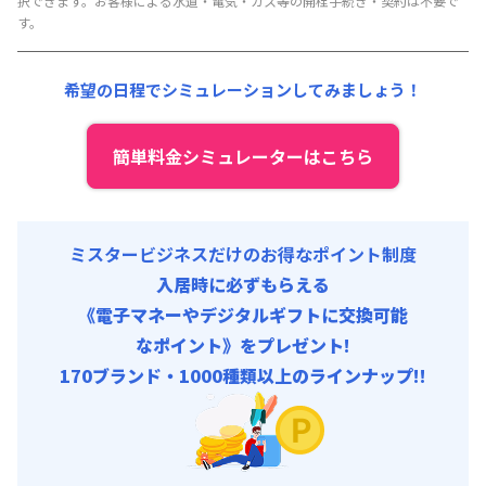
択できます。お客様による水道・電気・ガス等の開栓手続き・契約は不要で
事務手数料 : 3,000円/回 (税抜)
清掃料他 :
12,000円/回 (税抜)
す。
その他費用 :
共益費
:
15,000円/月 (500円/日)
希望の日程でシミュレーションしてみましょう！
初期費用
事務手数料 : 3,000円/回 (税抜)
簡単料金シミュレーターはこちら
ミスタービジネスだけのお得なポイント制度
入居時に必ずもらえる
《電子マネーやデジタルギフトに交換可能
なポイント》をプレゼント!
170ブランド・1000種類以上のラインナップ!!