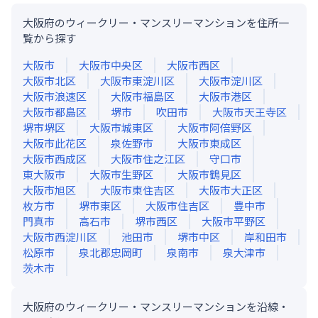
大阪府のウィークリー・マンスリーマンションを住所一
覧から探す
大阪市
大阪市中央区
大阪市西区
大阪市北区
大阪市東淀川区
大阪市淀川区
大阪市浪速区
大阪市福島区
大阪市港区
大阪市都島区
堺市
吹田市
大阪市天王寺区
堺市堺区
大阪市城東区
大阪市阿倍野区
大阪市此花区
泉佐野市
大阪市東成区
大阪市西成区
大阪市住之江区
守口市
東大阪市
大阪市生野区
大阪市鶴見区
大阪市旭区
大阪市東住吉区
大阪市大正区
枚方市
堺市東区
大阪市住吉区
豊中市
門真市
高石市
堺市西区
大阪市平野区
大阪市西淀川区
池田市
堺市中区
岸和田市
松原市
泉北郡忠岡町
泉南市
泉大津市
茨木市
大阪府のウィークリー・マンスリーマンションを沿線・