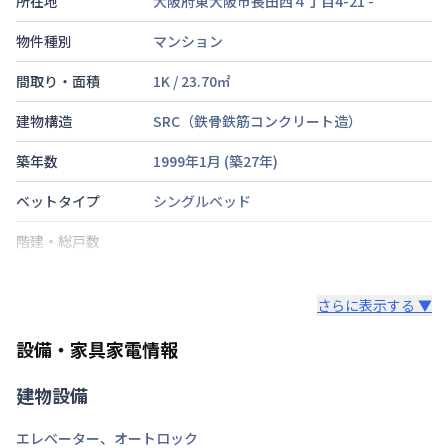
所在地
大阪府東大阪市長田西４丁目4-21
-
物件種別
マンション
間取り・面積
1K
/
23.70
㎡
建物構造
SRC（鉄骨鉄筋コンクリート造）
築年数
1999年1月
(築
27
年)
ベットタイプ
シングルベッド
階建・総戸数
鍵の種類
さらに表示する ▼
部屋の向き
設備・家具家電情報
禁煙・喫煙
建物設備
大阪市中央線
長田駅
徒歩
5
分
交通
おおさか東線
高井田中央駅
徒歩
18
分
エレベーター
、
オートロック