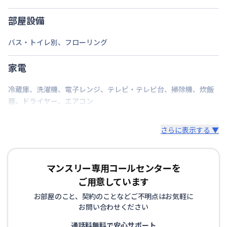
定員
1
名
部屋設備
駐車場
なし
バス・トイレ別
、
フローリング
次回更新日
情報更新日より14日以内
家電
情報更新日
2026年7月25日
冷蔵庫
、
洗濯機
、
電子レンジ
、
テレビ・テレビ台
、
掃除機
、
炊飯
器
、
ドライヤー
、
エアコン
さらに表示する ▼
マンスリー専用コールセンターを
ご用意しています
お部屋のこと、契約のことなどご不明点はお気軽に
お問い合わせください
通話料無料で安心サポート