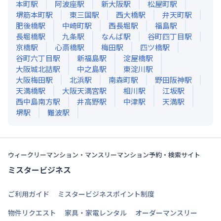
本町
駅
阿波座
駅
新大阪
駅
松屋町
駅
堺筋本町
駅
東三国
駅
西大橋
駅
弁天町
駅
肥後橋
駅
中崎町
駅
西長堀
駅
福島
駅
長堀橋
駅
九条
駅
なんば
駅
谷町四丁目
駅
京橋
駅
心斎橋
駅
梅田
駅
四ツ橋
駅
谷町六丁目
駅
新福島
駅
淀屋橋
駅
大阪城北詰
駅
中之島
駅
東淀川
駅
大阪梅田
駅
北浜
駅
南森町
駅
野田阪神
駅
天満橋
駅
大阪天満宮
駅
相川
駅
江坂
駅
西中島南方
駅
井高野
駅
中津
駅
天満
駅
堺
駅
難波
駅
ウィークリーマンション・マンスリーマンション予約・検索サイト
ミスタービジネス
ご利用ガイド
ミスタービジネスポイント制度
物件リクエスト
家具・家電レンタル
オーダーマンスリー