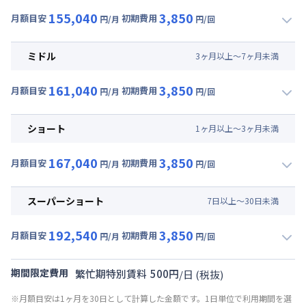
155,040
3,850
月額目安
初期費用
円/月
円/回
▼
ロング
利用時の料金詳細
月額賃料目安(30日利用)
ミドル
3
ヶ
月
以上～
7
ヶ
月
未満
賃料 :
111,000円/月 (3,700円/日)
161,040
3,850
光熱費他 :
26,400円/月 (880円/日) (税抜)
月額目安
初期費用
円/月
円/回
▼
ミドル
利用時の料金詳細
清掃料他 :
500円/回 (税抜)
月額賃料目安(30日利用)
その他費用 :
ショート
1
ヶ
月
以上～
3
ヶ
月
未満
共益費
:
15,000円/月 (500円/日)
賃料 :
117,000円/月 (3,900円/日)
初期費用
167,040
3,850
光熱費他 :
26,400円/月 (880円/日) (税抜)
月額目安
初期費用
円/月
円/回
事務手数料 : 3,000円/回 (税抜)
▼
ショート
利用時の料金詳細
清掃料他 :
500円/回 (税抜)
月額賃料目安(30日利用)
その他費用 :
スーパーショート
7
日
以上～
30
日
未満
共益費
:
15,000円/月 (500円/日)
賃料 :
123,000円/月 (4,100円/日)
初期費用
192,540
3,850
光熱費他 :
26,400円/月 (880円/日) (税抜)
月額目安
初期費用
円/月
円/回
事務手数料 : 3,000円/回 (税抜)
▼
スーパーショート
利用時の料金詳細
清掃料他 :
500円/回 (税抜)
月額賃料目安(30日利用)
その他費用 :
期間限定費用
繁忙期特別賃料
500
円
/
日
(税抜)
共益費
:
15,000円/月 (500円/日)
賃料 :
135,000円/月 (4,500円/日) (税抜)
※月額目安は1ヶ月を30日として計算した金額です。1日単位で利用期間を選
初期費用