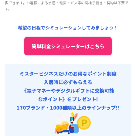
光熱費他 :
26,400円/月 (880円/日) (税抜)
択できます。お客様による水道・電気・ガス等の開栓手続き・契約は不要で
事務手数料 : 3,000円/回 (税抜)
清掃料他 :
500円/回 (税抜)
す。
その他費用 :
共益費
:
15,000円/月 (500円/日)
希望の日程でシミュレーションしてみましょう！
初期費用
事務手数料 : 3,000円/回 (税抜)
簡単料金シミュレーターはこちら
ミスタービジネスだけのお得なポイント制度
入居時に必ずもらえる
《電子マネーやデジタルギフトに交換可能
なポイント》をプレゼント!
170ブランド・1000種類以上のラインナップ!!