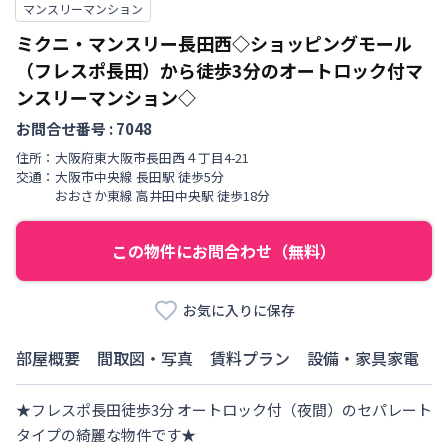
マンスリーマンション
ミクニ・マンスリー長田西◇ショッピングモール
（フレスポ長田）から徒歩3分のオートロック付マ
ンスリーマンション◇
お問合せ番号 :
7048
住所：
大阪府
東大阪市
長田西
４丁目
4-21
交通：
大阪市中央線
長田駅
徒歩
5
分
おおさか東線
高井田中央駅
徒歩
18
分
この物件にお問合わせ（無料）
お気に入りに保存
部屋概要
間取図・写真
賃料プラン
設備・家具家電
★フレスポ長田徒歩3分 オートロック付（夜間）のセパレート
タイプの綺麗な物件です★