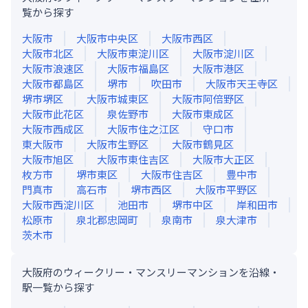
覧から探す
大阪市
大阪市中央区
大阪市西区
大阪市北区
大阪市東淀川区
大阪市淀川区
大阪市浪速区
大阪市福島区
大阪市港区
大阪市都島区
堺市
吹田市
大阪市天王寺区
堺市堺区
大阪市城東区
大阪市阿倍野区
大阪市此花区
泉佐野市
大阪市東成区
大阪市西成区
大阪市住之江区
守口市
東大阪市
大阪市生野区
大阪市鶴見区
大阪市旭区
大阪市東住吉区
大阪市大正区
枚方市
堺市東区
大阪市住吉区
豊中市
門真市
高石市
堺市西区
大阪市平野区
大阪市西淀川区
池田市
堺市中区
岸和田市
松原市
泉北郡忠岡町
泉南市
泉大津市
茨木市
大阪府のウィークリー・マンスリーマンションを沿線・
駅一覧から探す