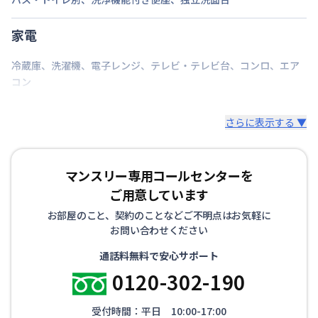
あり(空き要確認)
駐車場
敷地内駐車場
家電
次回更新日
情報更新日より14日以内
冷蔵庫
、
洗濯機
、
電子レンジ
、
テレビ・テレビ台
、
コンロ
、
エア
情報更新日
2026年7月24日
コン
駐車場：11,000円
さらに表示する ▼
マンスリー専用コールセンターを
ご用意しています
お部屋のこと、契約のことなどご不明点はお気軽に
お問い合わせください
通話料無料で安心サポート
0120-302-190
受付時間：平日 10:00-17:00