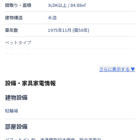
間取り・面積
3LDK以上
/
84.88
㎡
建物構造
木造
築年数
1975年11月
(築
50
年)
ベットタイプ
階建・総戸数
鍵の種類
さらに表示する ▼
部屋の向き
南
設備・家具家電情報
禁煙・喫煙
建物設備
総武本線
稲毛駅
徒歩
5
分
駐輪場
交通
総武・中央緩行線
稲毛駅
徒歩
5
分
京成電鉄千葉線
京成稲毛駅
徒歩
9
分
部屋設備
定員
4
名
バス・トイレ別
、
洗浄機能付き便座
、
独立洗面台