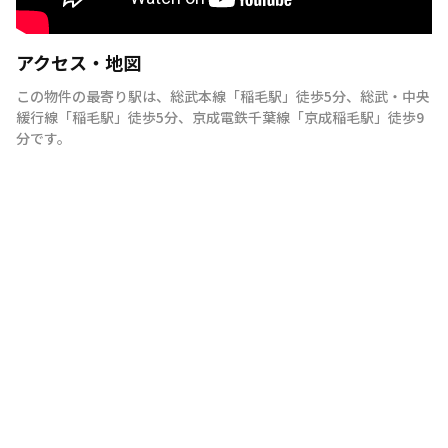
アクセス・地図
この物件の最寄り駅は
、
総武本線
「
稲毛駅
」
徒歩5分
、
総武・中央
緩行線
「
稲毛駅
」
徒歩5分
、
京成電鉄千葉線
「
京成稲毛駅
」
徒歩9
分
です。