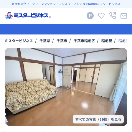
東京都のウィークリーマンション・マンスリーマンション情報はミスタービジネス
ミスタービジネス
千葉県
千葉市
千葉市稲毛区
稲毛駅
稲毛台
すべての写真（
19
枚）を見る