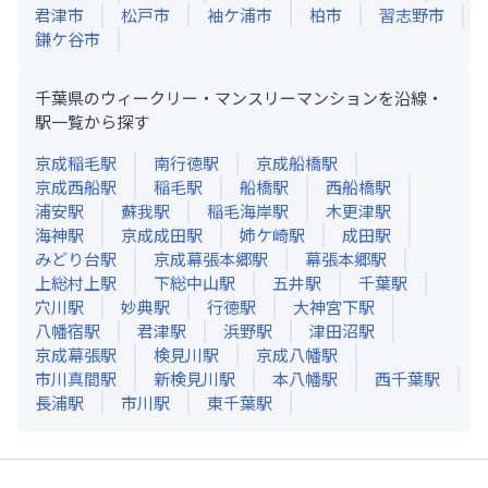
君津市
松戸市
袖ケ浦市
柏市
習志野市
鎌ケ谷市
千葉県のウィークリー・マンスリーマンションを沿線・
駅一覧から探す
京成稲毛
駅
南行徳
駅
京成船橋
駅
京成西船
駅
稲毛
駅
船橋
駅
西船橋
駅
浦安
駅
蘇我
駅
稲毛海岸
駅
木更津
駅
海神
駅
京成成田
駅
姉ケ崎
駅
成田
駅
みどり台
駅
京成幕張本郷
駅
幕張本郷
駅
上総村上
駅
下総中山
駅
五井
駅
千葉
駅
穴川
駅
妙典
駅
行徳
駅
大神宮下
駅
八幡宿
駅
君津
駅
浜野
駅
津田沼
駅
京成幕張
駅
検見川
駅
京成八幡
駅
市川真間
駅
新検見川
駅
本八幡
駅
西千葉
駅
長浦
駅
市川
駅
東千葉
駅