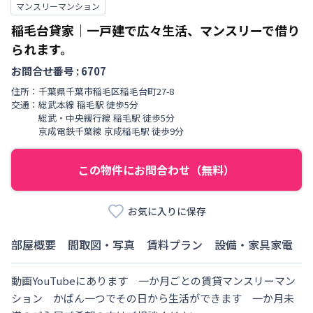
マンスリーマンション
稲毛台貸家｜一戸建で広々生活、マンスリーで借り
られます。
お問合せ番号 :
6707
住所：
千葉県
千葉市稲毛区
稲毛台町
27-8
交通：
総武本線
稲毛駅
徒歩
5
分
総武・中央緩行線
稲毛駅
徒歩
5
分
京成電鉄千葉線
京成稲毛駅
徒歩
9
分
この物件にお問合わせ（無料）
お気に入りに保存
部屋概要
間取図・写真
賃料プラン
設備・家具家電
動画YouTubeにあります　一か月ごとの賃貸マンスリーマン
ション　かばん一つでその日から生活ができます　一か月未