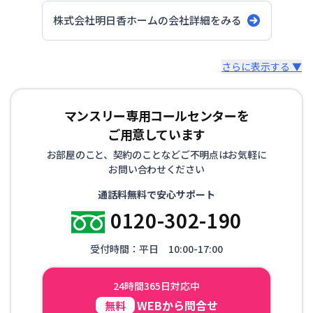
株式会社明日香ホーム
の会社詳細をみる
スタッフからのコメント
さらに表示する ▼
ホテル・旅館では味わえない、自宅にいるようなリラック
マンスリー専用コールセンターを
スした時間を過ごせます。 一部屋一部屋 心を込めて、
ご用意しています
担当塚田都矢子がお部屋を作っております。 お部屋にな
いもの用意できるかもしれません。ご相談ください。
お部屋のこと、契約のことなどご不明点はお気軽に
お問い合わせください
通話料無料で安心サポート
0120-302-190
受付時間：平日 10:00-17:00
24時間365日対応中
WEBから問合せ
無料