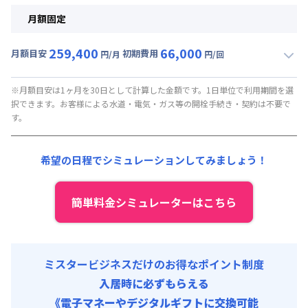
月額固定
259,400
66,000
月額目安
初期費用
円/月
円/回
▼
月額固定
利用時の料金詳細
月額賃料目安(30日利用)
※月額目安は1ヶ月を30日として計算した金額です。1日単位で利用期間を選
択できます。お客様による水道・電気・ガス等の開栓手続き・契約は不要で
賃料 :
200,000円/月
す。
光熱費他 :
40,000円/月 (税抜)
清掃料他 :
0円/回 (税抜)
希望の日程でシミュレーションしてみましょう！
その他費用 :
ポケットWi-Fi
:
4,000円/月 (税抜)
駐車場
:
10,000円/月 (税抜)
簡単料金シミュレーターはこちら
初期費用
清掃料 : 60,000円/回 (税抜)
ミスタービジネスだけのお得なポイント制度
入居時に必ずもらえる
《電子マネーやデジタルギフトに交換可能