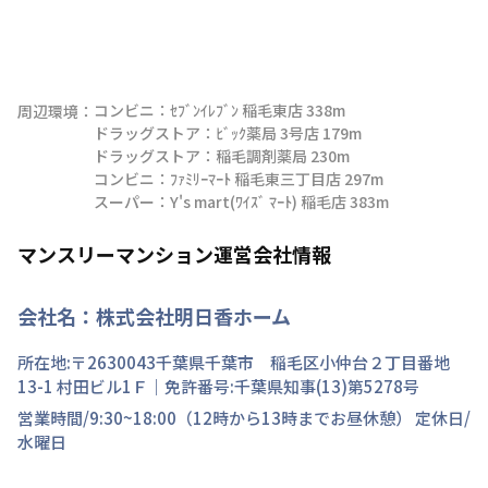
コンビニ：ｾﾌﾞﾝｲﾚﾌﾞﾝ 稲毛東店 338m

周辺環境：
ドラッグストア：ﾋﾞｯｸ薬局 3号店 179m

ドラッグストア：稲毛調剤薬局 230m

コンビニ：ﾌｧﾐﾘｰﾏｰﾄ 稲毛東三丁目店 297m

スーパー：Y's mart(ﾜｲｽﾞ ﾏｰﾄ) 稲毛店 383m
マンスリーマンション運営会社情報
会社名：
株式会社明日香ホーム
所在地:〒
2630043
千葉県
千葉市 稲毛区
小仲台
２丁目
番地
13-1 村田ビル1Ｆ
｜免許番号:
千葉県知事(13)第5278号
営業時間/
9:30~18:00（12時から13時までお昼休憩）
定休日/
水曜日